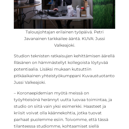
Talousjohtajan erilainen työpäivä. Petri
Javanainen tarkkailee ääntä. KUVA: Jussi
Valkeajoki.
Studion teknisten ratkaisujen kehittämisen äärellä
Räsänen on hämmästellyt kollegoista löytyvää
potentiaalia. Lisäksi mukaan kutsuttiin
pitkäaikainen yhteistyökumppani Kuvaustuotanto
Jussi Valkeajoki.
– Koronaepidemian myötä meissä on
työyhteisönä herännyt uutta luovaa toimintaa, ja
studio on siitä vain yksi esimerkki. Haasteet ja
kriisit voivat olla käännekohtia, jotka tuovat
parhaat puolemme esiin. Toivomme, että tässä
tilanteessa studiomme, kohtaamiset siellä