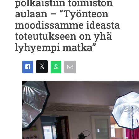
polkaistiin toimiston
aulaan – ”Työnteon
moodissamme ideasta
toteutukseen on yhä
lyhyempi matka”