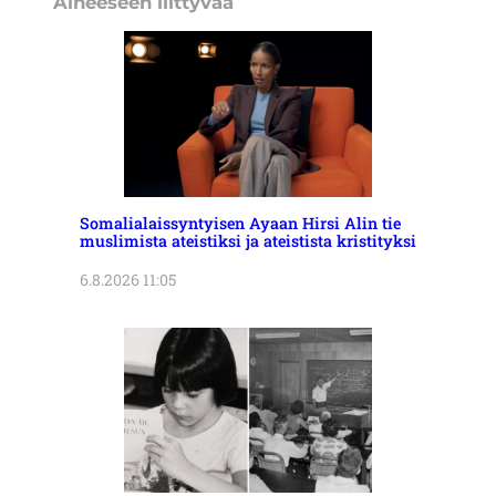
Aiheeseen liittyvää
Somalialaissyntyisen Ayaan Hirsi Alin tie
muslimista ateistiksi ja ateistista kristityksi
6.8.2026 11:05