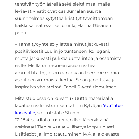
tehtävän työn äärellä sekä sieltä maailmalle
leviävät viestit ovat osa Jumalan suurta
suunnitelmaa sytyttää kristityt tavoittamaan
kaikki kansat evankeliumilla, Hanna Räsänen
pohtii.
– Tämä työyhteisö yllättää minut jatkuvasti
positiivisesti! Luulin jo tunteneeni kollegani,
mutta jatkuvasti pukkaa uutta intoa ja osaamista
esille. Meillä on moneen asiaan vahva
ammattitaito, ja samaan aikaan teemme monia
asioita ensimmäistä kertaa. Se on jännittävä ja
inspiroiva yhdistelmä, Taneli Skyttä riemuitsee.
Mitä studiossa on kuvattu? Uutta materiaalia
ladataan valmistumisen tahtiin Kylväjän
YouTube-
kanavalle
, soittolistalle Studio.
17.-18.4. studiolla tuotetaan live-lähetyksenä
webinaari Tien raivaajat – lähetys loppuun asti.
Lisätiedot ja ilmoittautuminen 14.4. alla olevasta