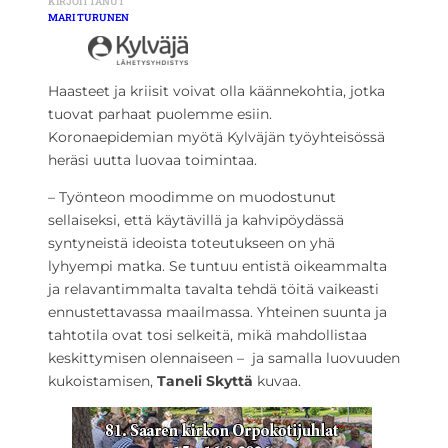
KIRJOITTANUT
MARI TURUNEN
Haasteet ja kriisit voivat olla käännekohtia, jotka
tuovat parhaat puolemme esiin.
Koronaepidemian myötä Kylväjän työyhteisössä
heräsi uutta luovaa toimintaa.
– Työnteon moodimme on muodostunut
sellaiseksi, että käytävillä ja kahvipöydässä
syntyneistä ideoista toteutukseen on yhä
lyhyempi matka. Se tuntuu entistä oikeammalta
ja relavantimmalta tavalta tehdä töitä vaikeasti
ennustettavassa maailmassa. Yhteinen suunta ja
tahtotila ovat tosi selkeitä, mikä mahdollistaa
keskittymisen olennaiseen – ja samalla luovuuden
kukoistamisen,
Taneli Skyttä
kuvaa.