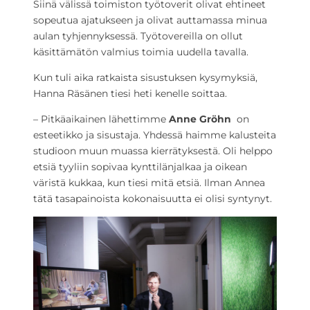
Siinä välissä toimiston työtoverit olivat ehtineet
sopeutua ajatukseen ja olivat auttamassa minua
aulan tyhjennyksessä. Työtovereilla on ollut
käsittämätön valmius toimia uudella tavalla.
Kun tuli aika ratkaista sisustuksen kysymyksiä,
Hanna Räsänen tiesi heti kenelle soittaa.
– Pitkäaikainen lähettimme
Anne Gröhn
on
esteetikko ja sisustaja. Yhdessä haimme kalusteita
studioon muun muassa kierrätyksestä. Oli helppo
etsiä tyyliin sopivaa kynttilänjalkaa ja oikean
väristä kukkaa, kun tiesi mitä etsiä. Ilman Annea
tätä tasapainoista kokonaisuutta ei olisi syntynyt.