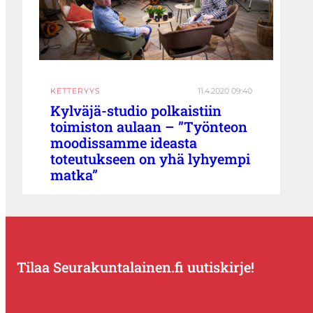
KETTERYYS
11.4.2020 09:40
Kylväjä-studio polkaistiin
toimiston aulaan – ”Työnteon
moodissamme ideasta
toteutukseen on yhä lyhyempi
matka”
Tilaa Seurakuntalainen.fi uutiskirje!