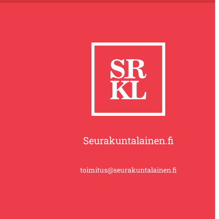
Seurakuntalainen.fi
toimitus@seurakuntalainen.fi