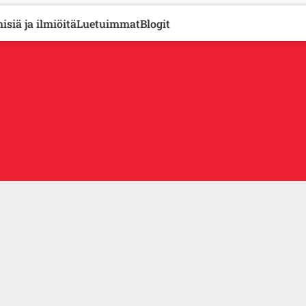
isiä ja ilmiöitä
Luetuimmat
Blogit