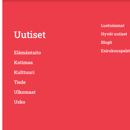
Luetuimmat
Uutiset
Hyvät uutiset
Blogit
Esirukouspals
Elämäntaito
Kotimaa
Kulttuuri
Tiede
Ulkomaat
Usko