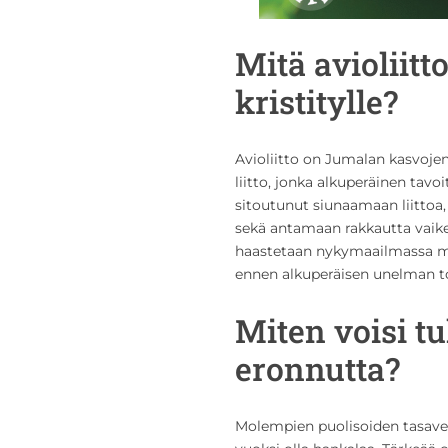
Mitä avioliitt
kristitylle?
Avioliitto on Jumalan kasvoje
liitto, jonka alkuperäinen tav
sitoutunut siunaamaan liittoa,
sekä antamaan rakkautta vaik
haastetaan nykymaailmassa mo
ennen alkuperäisen unelman t
Miten voisi tu
eronnutta?
Molempien puolisoiden tasave