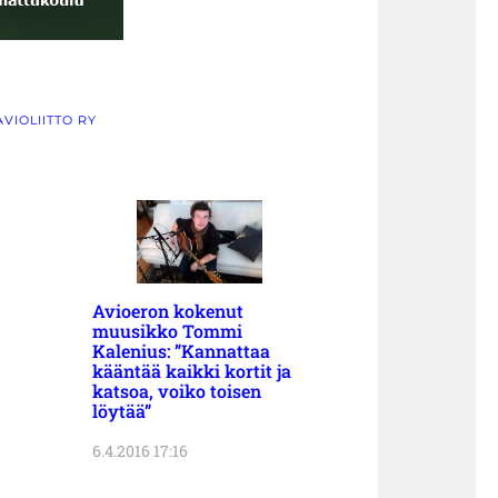
VIOLIITTO RY
Avioeron kokenut
muusikko Tommi
Kalenius: ”Kannattaa
kääntää kaikki kortit ja
katsoa, voiko toisen
löytää”
6.4.2016 17:16