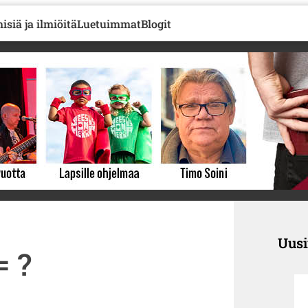
isiä ja ilmiöitä
Luetuimmat
Blogit
Uus
= ?