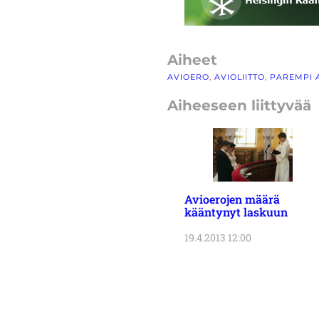
Aiheet
AVIOERO
, 
AVIOLIITTO
, 
PAREMPI A
Aiheeseen liittyvää
Avioerojen määrä
kääntynyt laskuun
19.4.2013 12:00