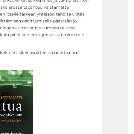
olisi kuitenkin sulkea mies ja vaimo eronkin
oska erossa tapahtuu väistämättä
n itselle tärkeän yhteisön taholta viiltää
älittämisen osoittamisella päästään jo
a voidaan auttaa sopeutumaan uuteen
 kuin pieni kuolema, jonka sureminen vie
 koko artikkeli osoitteessa
nuotta.com
!