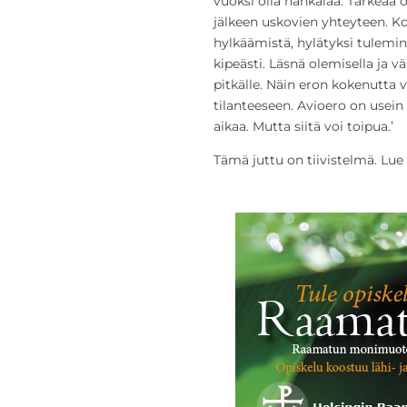
vuoksi olla hankalaa. Tärkeää 
jälkeen uskovien yhteyteen. K
hylkäämistä, hylätyksi tulemine
kipeästi. Läsnä olemisella ja v
pitkälle. Näin eron kokenutt
tilanteeseen. Avioero on usein
aikaa. Mutta siitä voi toipua.’
Tämä juttu on tiivistelmä. Lue