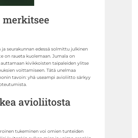
o merkitsee
n ja seurakunnan edessä solmittu julkinen
oite on raueta kuolemaan. Jumala on
 auttamaan kivikkoisten taipaleiden ylitse
euksien voittamiseen. Tätä unelmaa
nin tavoin: yhä useampi avioliitto särkyy
oteutumista.
kea avioliitosta
roinen tukeminen voi omien tunteiden