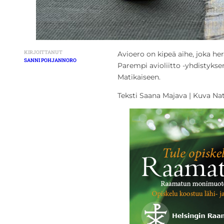
KIRJOITTANUT
Avioero on kipeä aihe, joka 
SANNI POHJANNORO
Parempi avioliitto -yhdistyks
Matikaiseen.
Teksti Saana Majava | Kuva Nat