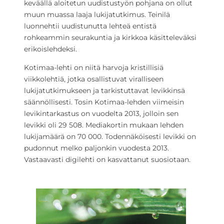
keväällä aloitetun uudistustyön pohjana on ollut
muun muassa laaja lukijatutkimus. Teinilä
luonnehtii uudistunutta lehteä entistä
rohkeammin seurakuntia ja kirkkoa käsitteleväksi
erikoislehdeksi.
Kotimaa-lehti on niitä harvoja kristillisiä
viikkolehtiä, jotka osallistuvat viralliseen
lukijatutkimukseen ja tarkistuttavat levikkinsä
säännöllisesti. Tosin Kotimaa-lehden viimeisin
levikintarkastus on vuodelta 2013, jolloin sen
levikki oli 29 508. Mediakortin mukaan lehden
lukijamäärä on 70 000. Todennäköisesti levikki on
pudonnut melko paljonkin vuodesta 2013.
Vastaavasti digilehti on kasvattanut suosiotaan.