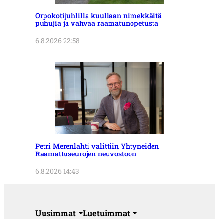
Orpokotijuhlilla kuullaan nimekkäitä
puhujia ja vahvaa raamatunopetusta
6.8.2026 22:58
Petri Merenlahti valittiin Yhtyneiden
Raamattuseurojen neuvostoon
6.8.2026 14:43
Uusimmat
Luetuimmat