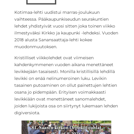
Kotimaa-lehti uudistui marras-joulukuun
vaihteessa. Pääkaupunkiseudun seurakuntien
lehdet yhdistyivät vuosi sitten joka toinen viikko
ilmestyväksi Kirkko ja kaupunki -lehdeksi. Vuoden
2018 alusta Sanansaattaja-lehti kokee
muodonmuutoksen.
Kristilliset viikkolehdet ovat viimeisen
kahdenkymmenen vuoden aikana menettäneet
levikkejään tasaisesti. Monilla kristillisillä lehdillä
levikki on enää nelinumeroinen luku. Levikin
tasainen putoaminen on ollut painettujen lehtien
osana jo pidempään. Erityisen voimakkaasti
levikkiään ovat menettäneet sanomalehdet,
joiden lukijoista osa on siirtynyt lukemaan lehden
digiversiota.