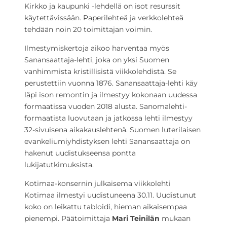
Kirkko ja kaupunki -lehdellä on isot resurssit
käytettävissään. Paperilehteä ja verkkolehteä
tehdään noin 20 toimittajan voimin.
Ilmestymiskertoja aikoo harventaa myös
Sanansaattaja-lehti, joka on yksi Suomen
vanhimmista kristillisistä viikkolehdistä. Se
perustettiin vuonna 1876. Sanansaattaja-lehti käy
läpi ison remontin ja ilmestyy kokonaan uudessa
formaatissa vuoden 2018 alusta. Sanomalehti-
formaatista luovutaan ja jatkossa lehti ilmestyy
32-sivuisena aikakauslehtenä. Suomen luterilaisen
evankeliumiyhdistyksen lehti Sanansaattaja on
hakenut uudistukseensa pontta
lukijatutkimuksista.
Kotimaa-konsernin julkaisema viikkolehti
Kotimaa ilmestyi uudistuneena 30.11. Uudistunut
koko on leikattu tabloidi, hieman aikaisempaa
pienempi. Päätoimittaja
Mari Teinilän
mukaan