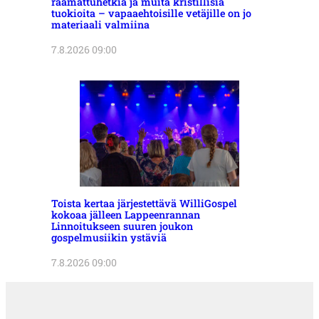
raamattuhetkiä ja muita kristillisiä
tuokioita – vapaaehtoisille vetäjille on jo
materiaali valmiina
7.8.2026 09:00
Toista kertaa järjestettävä WilliGospel
kokoaa jälleen Lappeenrannan
Linnoitukseen suuren joukon
gospelmusiikin ystäviä
7.8.2026 09:00