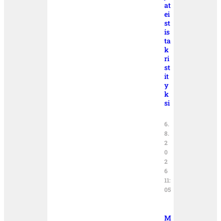
at
ei
st
is
ta
k
ri
st
it
y
k
si
6.
8.
2
0
2
6
11:
05
M