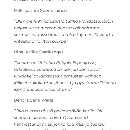
Milka ja Joni Suomalainen
”Olimme 1997 kalastuslaiturilla Floridassa. Kuun
heijastuessa merenpinnasta vaihdoimme
sormuksia. Tässä kuussa tulee täyteen 20 vuotta
yhteistä avioliiton polkua.”
Nina ja Ville Saarikangas
”Menimme kihloihin Pohjois-Espanjassa,
Urkiolassa vuorilla. Samaan aikaan soivat
kirkonkellot laaksosta. Sormusten vaihdon
jälkeen rukoilimme yhdessä ja pyysimme Taivaan
isän siunausta aikeillemme.”
Berit ja Sami Waris
”Olin tulossa töistä poikaystävän kotiin. Oli
seurustelun vuosipäivä. Ovella odotti
hermostunut mies, jonka koti kiilsi ja tuoksui