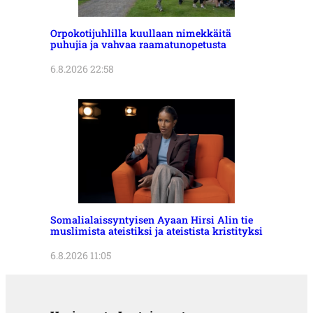
Orpokotijuhlilla kuullaan nimekkäitä
puhujia ja vahvaa raamatunopetusta
6.8.2026 22:58
Somalialaissyntyisen Ayaan Hirsi Alin tie
muslimista ateistiksi ja ateistista kristityksi
6.8.2026 11:05