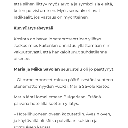
että siihen liittyy myös arvoja ja symbolisia eleitä,
kuten polvistuminen. Myös seuraukset ovat
radikaalit, jos vastaus on myönteinen.
Kun yllätys eheyttää
Kosinta on harvalle sataprosenttinen yllätys.
Joskus mies kuitenkin onnistuu yllättämään niin
vakuuttavasti, että hankaloitunut suhdetilanne
oikenee.
Maria
ja
Miika Savolan
seurustelu oli jo päättynyt.
– Olimme eronneet minun päätöksestäni suhteen
etenemättömyyden vuoksi, Maria Savola kertoo.
Maria lähti lomailemaan Bulgariaan. Eräänä
päivänä hotellilla koettiin yllätys.
– Hotellihuoneen oveen koputettiin. Avasin oven,
ja käytävällä oli Miika polvillaan kukkien ja
sormuksen kanssa.