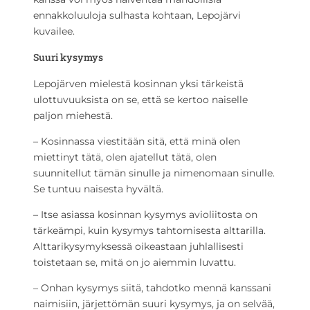
ennakkoluuloja sulhasta kohtaan, Lepojärvi
kuvailee.
Suuri kysymys
Lepojärven mielestä kosinnan yksi tärkeistä
ulottuvuuksista on se, että se kertoo naiselle
paljon miehestä.
– Kosinnassa viestitään sitä, että minä olen
miettinyt tätä, olen ajatellut tätä, olen
suunnitellut tämän sinulle ja nimenomaan sinulle.
Se tuntuu naisesta hyvältä.
– Itse asiassa kosinnan kysymys avioliitosta on
tärkeämpi, kuin kysymys tahtomisesta alttarilla.
Alttarikysymyksessä oikeastaan juhlallisesti
toistetaan se, mitä on jo aiemmin luvattu.
– Onhan kysymys siitä, tahdotko mennä kanssani
naimisiin, järjettömän suuri kysymys, ja on selvää,