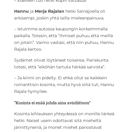
– Edelleen tuo hetki kuplii vatsassa!
Hannu
ja
Merja Rajalan
hetki Seinäjoella oli
arkisempi, joskin yhtä lailla mieleenpainuva.
– Istuimme autossa kaupungin korkeimmalla
paikalla. Totesin, että ”ihmiset puhuu että meillä
on jotain”. Vaimo vastasi, että niin puhuu, Hannu
Rajala kertoo.
Sydämet olivat löytäneet toisensa. Pariskunta
totesi, että ”eiköhän tartuta härkää sarvista”.
– Ja kiinni on pidelty. Ei ehkä ollut se kaikkein
romanttisin kosinta, mutta hyvä siitä tuli, Hannu
Rajala hymyilee.
”Kosinta ei enää johda aina avioliittoon”
Kosinta kihlauksen yhteydessä on monille tärkeä
hetki. Naiset usein odottavat sitä mieheltä
jännittyneinä, ja monet miehet panostavat