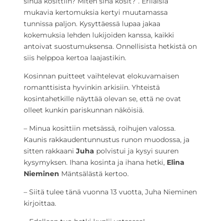
sinua kosittiin? Miten sinä kosit?”. Erilaisia
mukavia kertomuksia kertyi muutamassa
tunnissa paljon. Kysyttäessä lupaa jakaa
kokemuksia lehden lukijoiden kanssa, kaikki
antoivat suostumuksensa. Onnellisista hetkistä on
siis helppoa kertoa laajastikin.
Kosinnan puitteet vaihtelevat elokuvamaisen
romanttisista hyvinkin arkisiin. Yhteistä
kosintahetkille näyttää olevan se, että ne ovat
olleet kunkin pariskunnan näköisiä.
– Minua kosittiin metsässä, roihujen valossa.
Kaunis rakkaudentunnustus runon muodossa, ja
sitten rakkaani
Juha
polvistui ja kysyi suuren
kysymyksen. Ihana kosinta ja ihana hetki,
Elina
Nieminen
Mäntsälästä kertoo.
– Siitä tulee tänä vuonna 13 vuotta, Juha Nieminen
kirjoittaa.