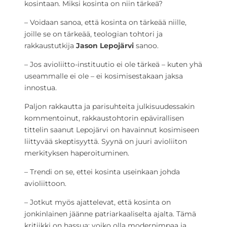
kosintaan. Miksi kosinta on niin tärkeä?
– Voidaan sanoa, että kosinta on tärkeää niille,
joille se on tärkeää, teologian tohtori ja
rakkaustutkija
Jason Lepojärvi
sanoo.
– Jos avioliitto-instituutio ei ole tärkeä – kuten yhä
useammalle ei ole – ei kosimisestakaan jaksa
innostua.
Paljon rakkautta ja parisuhteita julkisuudessakin
kommentoinut, rakkaustohtorin epävirallisen
tittelin saanut Lepojärvi on havainnut kosimiseen
liittyvää skeptisyyttä. Syynä on juuri avioliiton
merkityksen haperoituminen.
– Trendi on se, ettei kosinta useinkaan johda
avioliittoon.
– Jotkut myös ajattelevat, että kosinta on
jonkinlainen jäänne patriarkaaliselta ajalta. Tämä
kritiikki on hassua: voiko olla modernimpaa ja