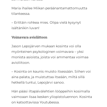
Maria ihailee Miikan peräänantamattomuutta
tilanteessa.
– Erittäin rohkea mies. Olipa vielä kysynyt
isältänikin luvan!
Voimavara avioliittoon
Jason Lepojärven mukaan kosinta voi olla
myönteinen psykologinen voimavara – yksi
monista asioista, joista voi ammentaa voimaa
avioliitoon.
– Kosinta on kaunis muisto itsessään. Siihen voi
aina palata, ja muistuttaa itseään, miltä sillä
hetkellä tuntui, Lepojärvi sanoo.
Hän pääsi iltapäivälehtien lööppeihin kosimalla
vaimoaan Iisaa kesken yliopistoluennon. Kosinta
on katsottavissa Youtubessa.