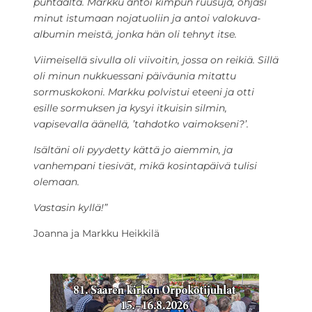
puhtaalta. Markku antoi kimpun ruusuja, ohjasi
minut istumaan nojatuoliin ja antoi valokuva-
albumin meistä, jonka hän oli tehnyt itse.
Viimeisellä sivulla oli viivoitin, jossa on reikiä. Sillä
oli minun nukkuessani päiväunia mitattu
sormuskokoni. Markku polvistui eteeni ja otti
esille sormuksen ja kysyi itkuisin silmin,
vapisevalla äänellä, ’tahdotko vaimokseni?’.
Isältäni oli pyydetty kättä jo aiemmin, ja
vanhempani tiesivät, mikä kosintapäivä tulisi
olemaan.
Vastasin kyllä!”
Joanna ja Markku Heikkilä