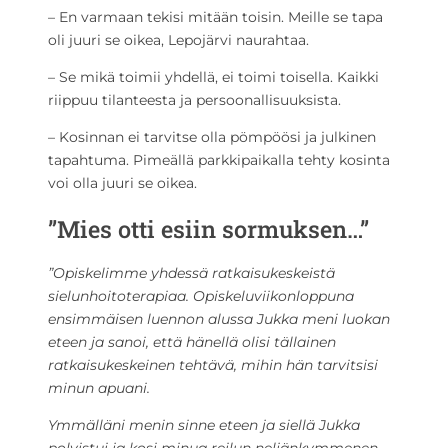
– En varmaan tekisi mitään toisin. Meille se tapa
oli juuri se oikea, Lepojärvi naurahtaa.
– Se mikä toimii yhdellä, ei toimi toisella. Kaikki
riippuu tilanteesta ja persoonallisuuksista.
– Kosinnan ei tarvitse olla pömpöösi ja julkinen
tapahtuma. Pimeällä parkkipaikalla tehty kosinta
voi olla juuri se oikea.
”Mies otti esiin sormuksen…”
”Opiskelimme yhdessä ratkaisukeskeistä
sielunhoitoterapiaa. Opiskeluviikonloppuna
ensimmäisen luennon alussa Jukka meni luokan
eteen ja sanoi, että hänellä olisi tällainen
ratkaisukeskeinen tehtävä, mihin hän tarvitsisi
minun apuani.
Ymmälläni menin sinne eteen ja siellä Jukka