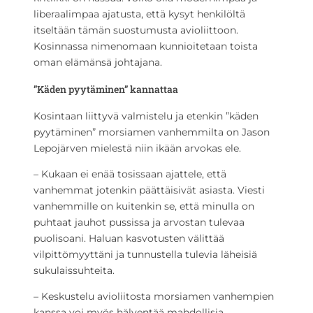
liberaalimpaa ajatusta, että kysyt henkilöltä
itseltään tämän suostumusta avioliittoon.
Kosinnassa nimenomaan kunnioitetaan toista
oman elämänsä johtajana.
”Käden pyytäminen” kannattaa
Kosintaan liittyvä valmistelu ja etenkin ”käden
pyytäminen” morsiamen vanhemmilta on Jason
Lepojärven mielestä niin ikään arvokas ele.
– Kukaan ei enää tosissaan ajattele, että
vanhemmat jotenkin päättäisivät asiasta. Viesti
vanhemmille on kuitenkin se, että minulla on
puhtaat jauhot pussissa ja arvostan tulevaa
puolisoani. Haluan kasvotusten välittää
vilpittömyyttäni ja tunnustella tulevia läheisiä
sukulaissuhteita.
– Keskustelu avioliitosta morsiamen vanhempien
kanssa voi myös hälventää mahdollisia