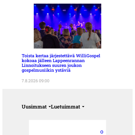
Toista kertaa järjestettävä WilliGospel
kokoaa jälleen Lappeenrannan
Linnoitukseen suuren joukon
gospelmusiikin ystäviä
7.8.2026 09:00
Uusimmat
Luetuimmat
O