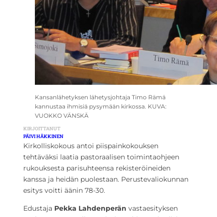
Kansanlähetyksen lähetysjohtaja Timo Rämä
kannustaa ihmisiä pysymään kirkossa. KUVA:
VUOKKO VÄNSKÄ
KIRJOITTANUT
PÄIVI HÄKKINEN
Kirkolliskokous antoi piispainkokouksen
tehtäväksi laatia pastoraalisen toimintaohjeen
rukouksesta parisuhteensa rekisteröineiden
kanssa ja heidän puolestaan. Perustevaliokunnan
esitys voitti äänin 78-30.
Edustaja
Pekka Lahdenperän
vastaesityksen