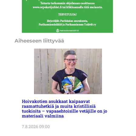
Aiheeseen liittyvää
Hoivakotien asukkaat kaipaavat
raamattuhetkiä ja muita kristillisiä
tuokioita – vapaaehtoisille vetäjille on jo
materiaali valmiina
7.8.2026 09:00