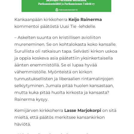
Kankaanpään kirkkoherra
Keijo Rainerma
kommentoi päätöstä Uusi Tie -lehdelle.
– Askelten suunta on kristillisen avioliiton
mureneminen. Se on kohtalokasta koko kansalle.
Surullista oli ratkaisun tapa. Selvästi kirkon uskoa
ja oppia koskeva asia päätettiin yksinkertaisella
äänten enemmistöllä. Se ei lupaa hyvää
vähemmistölle. Myönteistä on kirkon
tunnustuksellisten ja liberaalien rintamalinjojen
selkiytyminen. Jumala pitää huolen kansastaan,
mutta kuka pitää huolta kirkosta ja kansasta?
Rainerma kysyy.
Kemijärven kirkkoherra
Lasse Marjokorpi
on sitä
mieltä, että päätös merkitsee kansankirkon
häviötä.