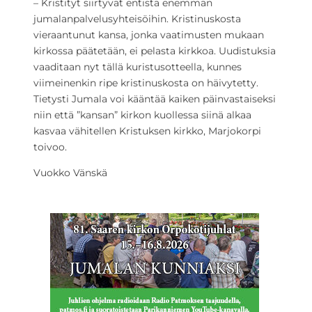
– Kristityt siirtyvät entistä enemmän
jumalanpalvelusyhteisöihin. Kristinuskosta
vieraantunut kansa, jonka vaatimusten mukaan
kirkossa päätetään, ei pelasta kirkkoa. Uudistuksia
vaaditaan nyt tällä kuristusotteella, kunnes
viimeinenkin ripe kristinuskosta on häivytetty.
Tietysti Jumala voi kääntää kaiken päinvastaiseksi
niin että ”kansan” kirkon kuollessa siinä alkaa
kasvaa vähitellen Kristuksen kirkko, Marjokorpi
toivoo.
Vuokko Vänskä