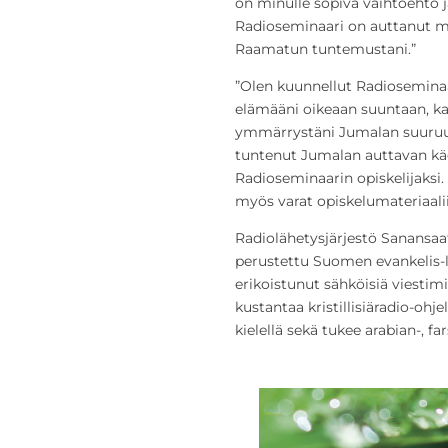
on minulle sopiva vaihtoehto j
Radioseminaari on auttanut mi
Raamatun tuntemustani.”
”Olen kuunnellut Radioseminaa
elämääni oikeaan suuntaan, ka
ymmärrystäni Jumalan suuruud
tuntenut Jumalan auttavan käd
Radioseminaarin opiskelijaksi.
myös varat opiskelumateriaalii
Radiolähetysjärjestö Sanansaa
perustettu Suomen evankelis-lu
erikoistunut sähköisiä viesti
kustantaa kristillisiäradio-oh
kielellä sekä tukee arabian-, far