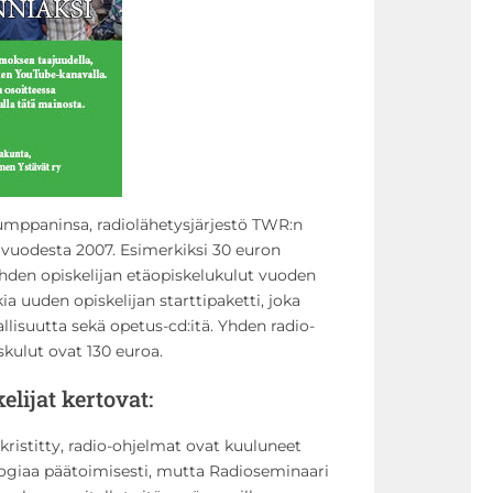
mppaninsa, radiolähetysjärjestö TWR:n
vuodesta 2007. Esimerkiksi 30 euron
yhden opiskelijan etäopiskelukulut vuoden
ia uuden opiskelijan starttipaketti, joka
allisuutta sekä opetus-cd:itä. Yhden radio-
kulut ovat 130 euroa.
lijat kertovat:
kristitty, radio-ohjelmat ovat kuuluneet
ologiaa päätoimisesti, mutta Radioseminaari