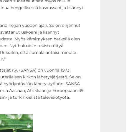
a olen suositellut sitä myös muille.
nua hengellisessä kasvussani ja lisännyt
ria neljän vuoden ajan. Se on ohjannut
svattanut uskoani ja lisännyt
esta. Myös kärsimyksen hetkellä olen
en. Nyt haluaisin rekisteröityä
 Rukoilen, että Jumala antaisi minulle
n.”
ttajat r.y. (SANSA) on vuonna 1973
terilaisen kirkon lähetysjärjestö. Se on
miä hyödyntävään lähetystyöhön. SANSA
jelmia Aasiaan, Afrikkaan ja Eurooppaan 39
sin- ja turkinkielistä televisiotyötä.