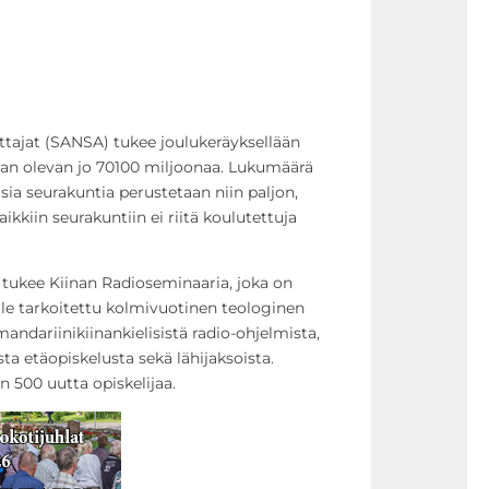
ttajat (SANSA) tukee joulukeräyksellään
idaan olevan jo 70100 miljoonaa. Lukumäärä
sia seurakuntia perustetaan niin paljon,
kkiin seurakuntiin ei riitä koulutettuja
tukee Kiinan Radioseminaaria, joka on
ille tarkoitettu kolmivuotinen teologinen
ndariinikiinankielisistä radio-ohjelmista,
ta etäopiskelusta sekä lähijaksoista.
 500 uutta opiskelijaa.