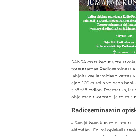
SANSA on tukenut yhteistyöku
toteuttamaa Radioseminaaria 
lahjoituksella voidaan kattaa 
ajan. 100 eurolla voidaan hankk
sisältää radion, Raamatun, kirj
ohjelman tuotanto- ja toimitus
Radioseminaarin opiske
– Sen jälkeen kun minusta tuli 
elämääni. En voi opiskella te