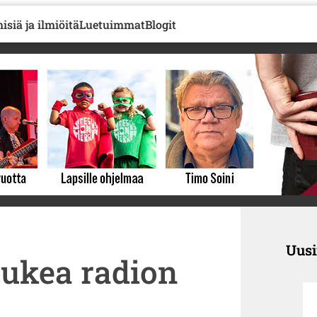
isiä ja ilmiöitä
Luetuimmat
Blogit
Uus
 tukea radion