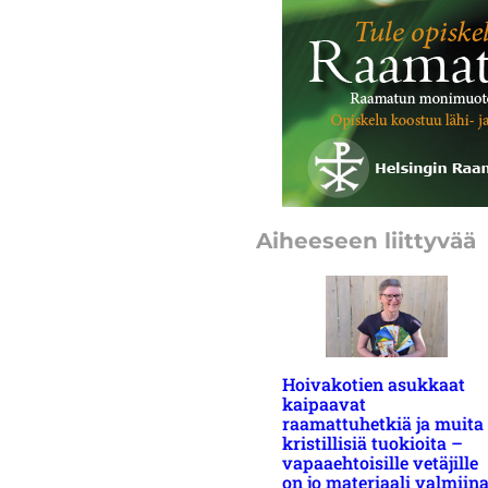
Aiheeseen liittyvää
Hoivakotien asukkaat
kaipaavat
raamattuhetkiä ja muita
kristillisiä tuokioita –
vapaaehtoisille vetäjille
on jo materiaali valmiin