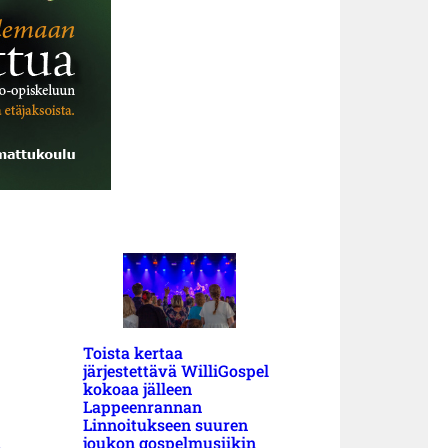
Toista kertaa
järjestettävä WilliGospel
kokoaa jälleen
Lappeenrannan
Linnoitukseen suuren
a
joukon gospelmusiikin