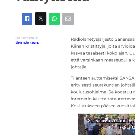
KIRJOITTANUT
Radiolähetysjärjestö Sanansaa
PÄIVI HÄKKINEN
Kiinan kristittyjä, joita arvio
kasvaa tasaisesti koko ajan. Uu
että varsinkaan maaseudulla kai
johtajia.
Tilanteen auttamiseksi SANSA 
erityisesti seurakuntien johtaj
koulutusohjelma. Se koostuu ma
internetin kautta toteutettavas
Koulutukseen pääsee vuosittain