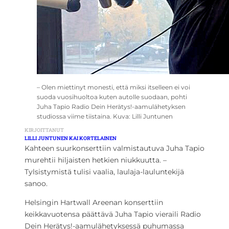
– Olen miettinyt monesti, että miksi itselleen ei voi
suoda vuosihuoltoa kuten autolle suodaan, pohti
Juha Tapio Radio Dein Herätys!-aamulähetyksen
studiossa viime tiistaina. Kuva: Lilli Juntunen
KIRJOITTANUT
LILLI JUNTUNEN KAI KORTELAINEN
Kahteen suurkonserttiin valmistautuva Juha Tapio
murehtii hiljaisten hetkien niukkuutta. –
Tylsistymistä tulisi vaalia, laulaja-lauluntekijä
sanoo.
Helsingin Hartwall Areenan konserttiin
keikkavuotensa päättävä Juha Tapio vieraili Radio
Dein Herätys!-aamulähetyksessä puhumassa