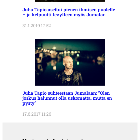
Juha Tapio asettui pienen ihmisen puolelle
– ja kelpuutti levylleen myös Jumalan
31.1.2019 17:52
Juha Tapio suhteestaan Jumalaan: ”Olen
joskus halunnut olla uskomatta, mutta en
pysty”
17.6.2017 11:26