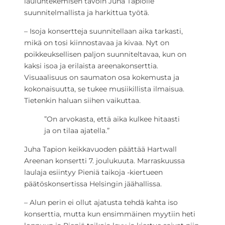
lauluntekemisen tavoin Juha Tapiolle
suunnitelmallista ja harkittua työtä.
– Isoja konsertteja suunnitellaan aika tarkasti,
mikä on tosi kiinnostavaa ja kivaa. Nyt on
poikkeuksellisen paljon suunniteltavaa, kun on
kaksi isoa ja erilaista areenakonserttia.
Visuaalisuus on saumaton osa kokemusta ja
kokonaisuutta, se tukee musiikillista ilmaisua.
Tietenkin haluan siihen vaikuttaa.
”On arvokasta, että aika kulkee hitaasti
ja on tilaa ajatella.”
Juha Tapion keikkavuoden päättää Hartwall
Areenan konsertti 7. joulukuuta. Marraskuussa
laulaja esiintyy Pieniä taikoja -kiertueen
päätöskonsertissa Helsingin jäähallissa.
– Alun perin ei ollut ajatusta tehdä kahta iso
konserttia, mutta kun ensimmäinen myytiin heti