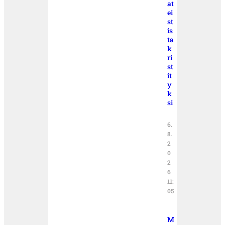
at
ei
st
is
ta
k
ri
st
it
y
k
si
6.
8.
2
0
2
6
11:
05
M