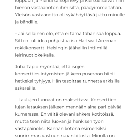
loppuun ja Pieniä taikoja levy ja kiertue saivat niin
hienon vastaanoton ihmisiltä, päädyimme tähän.
Yleisön vastaanotto oli sykähdyttävä juttu minulle
ja bändille.
­– Jäi sellainen olo, että ei tämä tähän saa loppua.
Sitten tuli idea pohjustaa iso Hartwall Areenan
rokkikonsertti Helsingin jäähallin intiimillä
leirinuotiokeikalla.
Juha Tapio myöntää, että isojen
konserttiesiintymisten jälkeen puseroon hiipii
hetkeksi tyhjyys. Hän tasoittaa tunnetta arkisilla
askareilla.
– Laulujen lunnaat on maksettava. Konserttien
lujan latauksen jälkeen mennään aina pari päivää
kumarassa. En väitä olevani ahkera kotitöissä,
mutta teen niitä luovan ja henkisen työn
vastapainoksi. Kannan kotona esimerkiksi
suurimman vastuun ruoanlaitosta. Minulla on