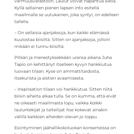
varmuusvarastoon. Laulut voivat hapantua siellä.
Kyllä sellainen pienen lapsen into esitellä
maailmalle se uutukainen, joka syntyi, on edelleen
tallella.
– On sellaisia ajanjaksoja, kun kaikki elämässä
kuulostaa biisiltä. Sitten on ajanjaksoja, jolloin
mikään ei tunnu biisiltä.
Pitkän ja menestyksekkään uransa aikana Juha
Tapio on kehittänyt itselleen kyvyn hankkiutua
luovaan tilaan. Kyse on ammattitaidosta,
itsekurista ja aistien avaamisesta.
– Inspiraation tilaan voi hankkiutua. Sitten niitä
biisin aiheita alkaa tulla. Se on kumma, että eivät
ne oikeasti maailmasta lopu, vaikka
kaikki
lauluntekijät ja taiteilijat itse kokevat ainakin
välillä kaikkien aiheiden olevan jo loppu.
Esiintyminen jäähallikokoluokan konserteissa on