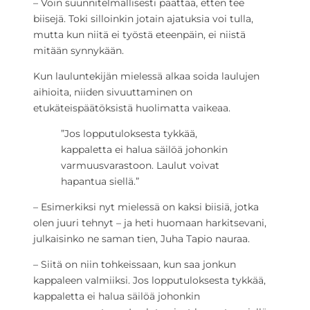
­– Voin suunnitelmallisesti päättää, etten tee
biisejä. Toki silloinkin jotain ajatuksia voi tulla,
mutta kun niitä ei työstä eteenpäin, ei niistä
mitään synnykään.
Kun lauluntekijän mielessä alkaa soida laulujen
aihioita, niiden sivuuttaminen on
etukäteispäätöksistä huolimatta vaikeaa.
”Jos lopputuloksesta tykkää,
kappaletta ei halua säilöä johonkin
varmuusvarastoon. Laulut voivat
hapantua siellä.”
­– Esimerkiksi nyt mielessä on kaksi biisiä, jotka
olen juuri tehnyt – ja heti huomaan harkitsevani,
julkaisinko ne saman tien, Juha Tapio nauraa.
– Siitä on niin tohkeissaan, kun saa jonkun
kappaleen valmiiksi. Jos lopputuloksesta tykkää,
kappaletta ei halua säilöä johonkin