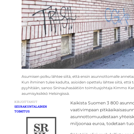
Asumisen polku lähtee siitä, että ensin asunnottomalle annetaan
Kun ihminen tulee kadulta, asioiden opettelu lähtee siitä, että t
pyyhitään, sanoo Sininauhasäätiön toimitusjohtaja Kimmo Ka
asumisyksikkö Helsingissä.
KIRJOITTANUT
Kaikista Suomen 3 800 asunno
SEURAKUNTALAINEN
vaativimpaan pitkäaikaisasu
TOIMITUS
asunnottomuudestaan yhteisku
miljoonaa euroa, todetaan tuo