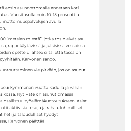
ttä ensin asunnottomalle annetaan koti.
utus. Vuositasolla noin 10–15 prosenttia
unnottomuuspalvelujen avulla
on.
0 ”metsien miestä”, jotka tosin eivät asu
a, rappukäytävissä ja julkisissa vessoissa.
iden opettelu lähtee siitä, että tässä on
e pyyhitään, Karvonen sanoo.
 kuntouttaminen vie pitkään, jos on asunut
a asui kymmenen vuotta kadulla ja vähän
ksikössä. Nyt Pate on asunut omassa
ja osallistuu työelämäkuntoutukseen. Asiat
tii aktiivisia tekoja ja rahaa. Inhimilliset,
 heti ja taloudelliset hyödyt
ssa, Karvonen päättää.