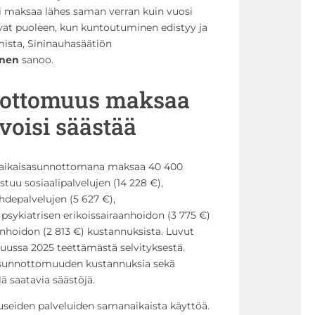
i maksaa lähes saman verran kuin vuosi
avat puoleen, kun kuntoutuminen edistyy ja
umista, Sininauhasäätiön
nen
sanoo.
ottomuus maksaa
voisi säästää
käaikaisasunnottomana maksaa 40 400
uu sosiaalipalvelujen (14 228 €),
hdepalvelujen (5 627 €),
 psykiatrisen erikoissairaanhoidon (3 775 €)
einhoidon (2 813 €) kustannuksista. Luvut
uussa 2025 teettämästä selvityksestä.
isasunnottomuuden kustannuksia sekä
ä saatavia säästöjä.
eiden palveluiden samanaikaista käyttöä.