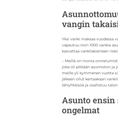
Asunnottomuu
vangin takais
Yksi vanki maksaa vuodessa val
vapautuu noin 1000 vankia as
kasvattaa vankilakierteen riski
– Meillä on monia onnistumist
joka oli pitkään asunnoton ja j
meille yli kymmenen vuotta sit
jälkeen ollut kertaakaan vanki
lähiyhteisöä ja osallistuu tal
Asunto ensin 
ongelmat