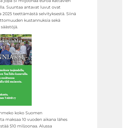
da jopa 51 miljoonaa euroa kattavien
a. Suuntaa antavat luvut ovat
 2025 teettämästä selvityksestä. Siinä
nottomuuden kustannuksia sekä
säästöjä.
hdommeko koko Suomen
lta maksaa 10 vuoden aikana lähes
stää 510 miljoonaa. Alussa