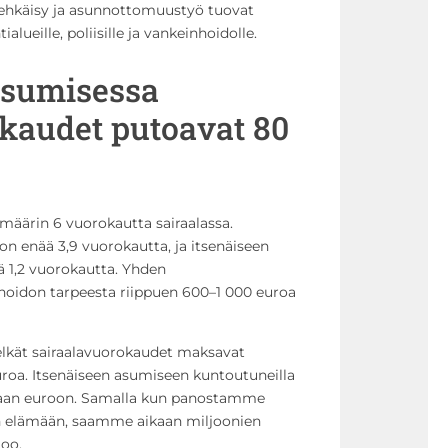
ehkäisy ja asunnottomuustyö tuovat
alueille, poliisille ja vankeinhoidolle.
asumisessa
kaudet putoavat 80
määrin 6 vuorokautta sairaalassa.
on enää 3,9 vuorokautta, ja itsenäiseen
 1,2 vuorokautta. Yhden
hoidon tarpeesta riippuen 600–1 000 euroa
elkät sairaalavuorokaudet maksavat
uroa. Itsenäiseen asumiseen kuntoutuneilla
onaan euroon. Samalla kun panostamme
 elämään, saamme aikaan miljoonien
too.