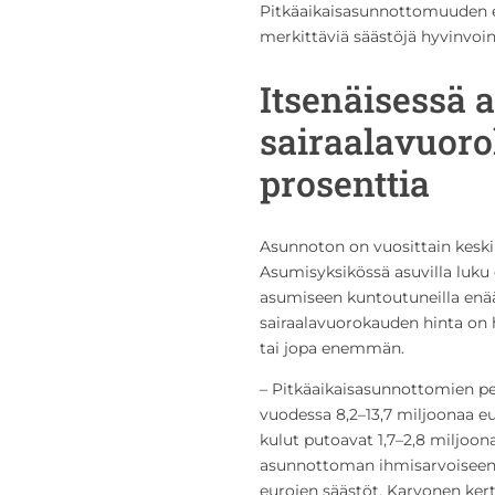
Pitkäaikaisasunnottomuuden 
merkittäviä säästöjä hyvinvointi
Itsenäisessä 
sairaalavuoro
prosenttia
Asunnoton on vuosittain keski
Asumisyksikössä asuvilla luku 
asumiseen kuntoutuneilla enää
sairaalavuorokauden hinta on 
tai jopa enemmän.
– Pitkäaikaisasunnottomien p
vuodessa 8,2–13,7 miljoonaa e
kulut putoavat 1,7–2,8 miljo
asunnottoman ihmisarvoiseen
eurojen säästöt, Karvonen ker