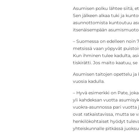
Asumisen polku lähtee siitä, e
Sen jälkeen alkaa tuki ja kunto
asunnottomista kuntoutuu as
itsenäisempään asumismuoto
– Suomessa on edelleen noin 70
metsissä vaan yöpyvät puistoiss
Kun ihminen tulee kadulta, asio
tiskirätti. Jos maito kaatuu, s
Asumisen taitojen opettelu ja
vuosia kadulla.
– Hyvä esimerkki on Pate, jok
yli kahdeksan vuotta asumisy
vuokra-asunnossa pari vuotta 
ovat ratkaistavissa, mutta se vaa
henkilökohtaiset hyödyt tulevat
yhteiskunnalle pitkässä juoksu