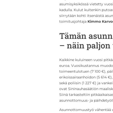
asumisyksikössä vietetty vuos
kadulla. Kulut kuitenkin puto
siirrytään kohti itsenäistä as
toimitusjohtaja
Kimmo Karvo
Tämän asunn
– näin paljon 
Kaikkine kuluineen vuosi pit
euroa. Vuosikustannus muodost
toimeentulotuen (7 100 €), päi
erikoissairaanhoidon (5 614 €),
sekä poliisin (1 227 €) ja vank
ovat Sininauhasäätiön maalisk
Siinä tarkasteltiin pitkäaika
asunnottomuus- ja päihdetyöll
Asunnottomuustyö vähentää us