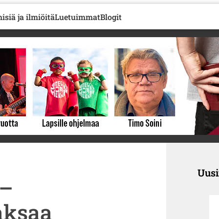
isiä ja ilmiöitä
Luetuimmat
Blogit
Uus
 –
aksaa