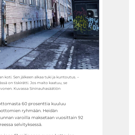
 koti. Sen jälkeen alkaa tuki ja kuntoutus. –
ässä on tiskirätti. Jos maito kaatuu, se
rvonen. Kuvassa Sininauhasäätiön
ttomasta 60 prosenttia kuuluu
nnottomien ryhmään. Heidän
nnan varoilla maksetaan vuosittain 92
reessa selvityksessä.