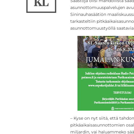
Säästöjä olisi mahdollista saa
asunnottomuuspalvelujen avull
Sininauhasäätiön maaliskuussa
tarkasteltiin pitkäaikaisasun
asunnottomuustyöllä saatavia 
– Kyse on nyt siitä, että ta
pitkäaikaisasunnottomien osa
miljardin, vai haluammeko sää