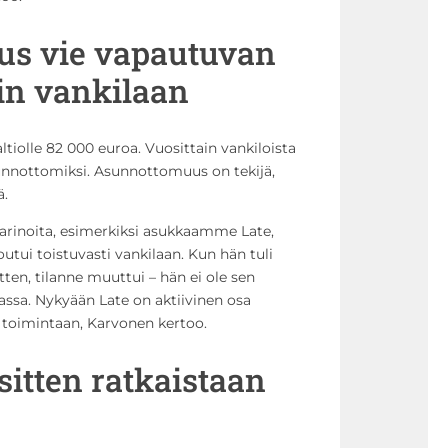
s vie vapautuvan
in vankilaan
tiolle 82 000 euroa. Vuosittain vankiloista
unnottomiksi. Asunnottomuus on tekijä,
ä.
arinoita, esimerkiksi asukkaamme Late,
outui toistuvasti vankilaan. Kun hän tuli
ten, tilanne muuttui – hän ei ole sen
lassa. Nykyään Late on aktiivinen osa
on toimintaan, Karvonen kertoo.
sitten ratkaistaan