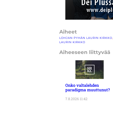
Aiheet
LOHJAN PYHÄN LAURIN KIRKKO
LAURIN KIRKKO
Aiheeseen liittyvää
Onko valtalehden
paradigma muuttunut?
7.8.2026 11:42