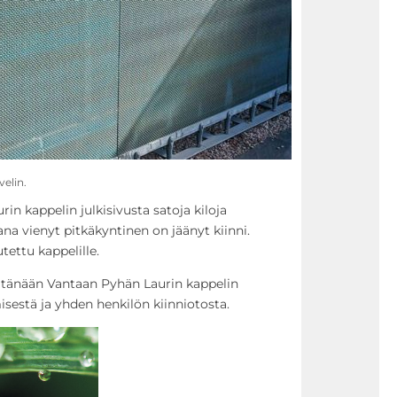
elin.
rin kappelin julkisivusta satoja kiloja
na vienyt pitkäkyntinen on jäänyt kiinni.
tettu kappelille.
i tänään Vantaan Pyhän Laurin kappelin
estä ja yhden henkilön kiinniotosta.