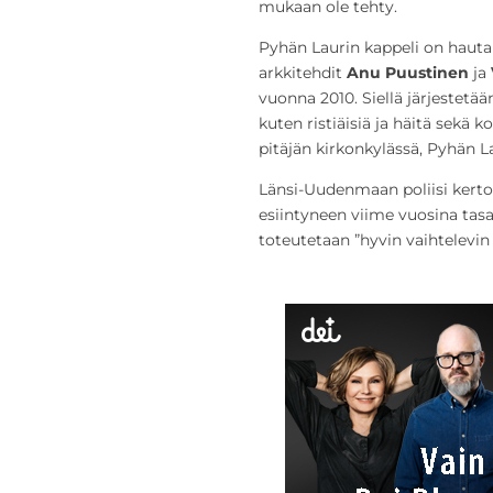
mukaan ole tehty.
Pyhän Laurin kappeli on hauta
arkkitehdit
Anu Puustinen
ja
vuonna 2010. Siellä järjestetä
kuten ristiäisiä ja häitä sekä k
pitäjän kirkonkylässä, Pyhän L
Länsi-Uudenmaan poliisi kertoo
esiintyneen viime vuosina tasa
toteutetaan ”hyvin vaihtelevin 