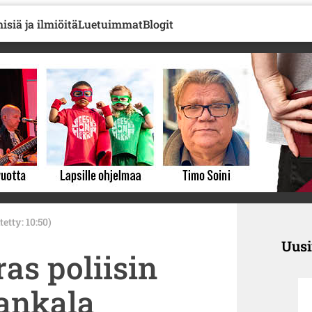
isiä ja ilmiöitä
Luetuimmat
Blogit
tetty: 10:50)
Uus
as poliisin
hankala