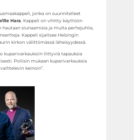
usmaakappeli, jonka on suunnitelleet
Ville Hara
. Kappeli on vihitty käyttöön
än hautaan siunaamisia ja muita perhejuhlia,
onsertteja. Kappeli sijaitsee Helsingin
aurin kirkon välittömässä läheisyydessä.
 kuparivarkauksiin liittyviä tapauksia
isesti. Poliisin mukaan kuparivarkauksia
vaihtelevin keinoin”.