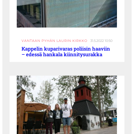
VANTAAN PYHÄN LAURIN KIRKKO
31.5.2022 10:50
Kappelin kuparivaras poliisin haaviin
– edessä hankala kiinnitysurakka