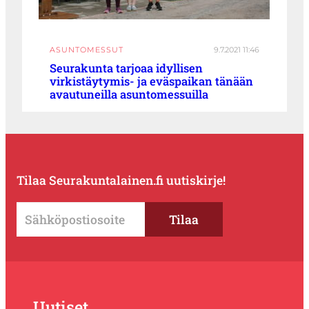
ASUNTOMESSUT
9.7.2021 11:46
Seurakunta tarjoaa idyllisen
virkistäytymis- ja eväspaikan tänään
avautuneilla asuntomessuilla
Tilaa Seurakuntalainen.fi uutiskirje!
Uutiset