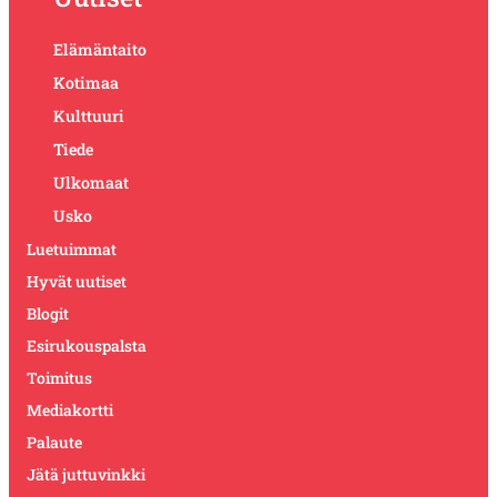
Elämäntaito
Kotimaa
Kulttuuri
Tiede
Ulkomaat
Usko
Luetuimmat
Hyvät uutiset
Blogit
Esirukouspalsta
Toimitus
Mediakortti
Palaute
Jätä juttuvinkki