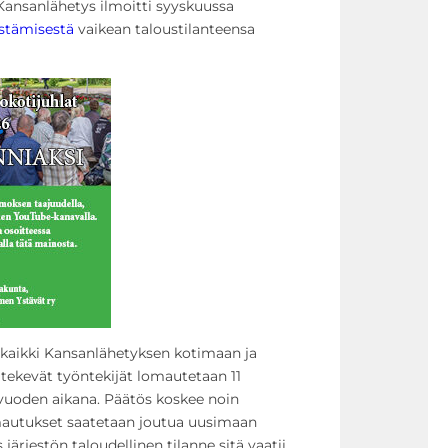
 Kansanlähetys ilmoitti syyskuussa
stämisestä
vaikean taloustilanteensa
aikki Kansanlähetyksen kotimaan ja
tekevät työntekijät lomautetaan 11
vuoden aikana. Päätös koskee noin
autukset saatetaan joutua uusimaan
järjestön taloudellinen tilanne sitä vaatii.