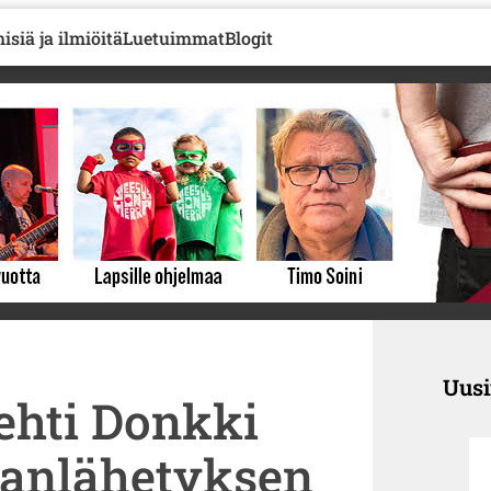
isiä ja ilmiöitä
Luetuimmat
Blogit
Uus
lehti Donkki
sanlähetyksen