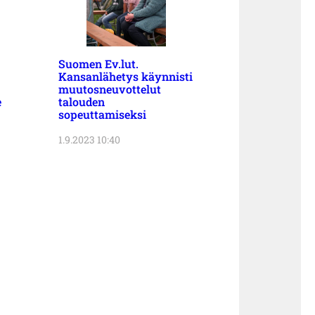
Suomen Ev.lut.
Kansanlähetys käynnisti
muutosneuvottelut
e
talouden
sopeuttamiseksi
1.9.2023 10:40