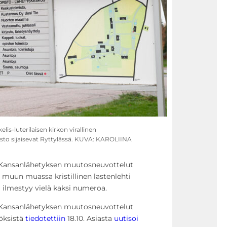
s-luterilaisen kirkon virallinen
isto sijaisevat Ryttylässä. KUVA: KAROLIINA
 Kansanlähetyksen muutosneuvottelut
 muun muassa kristillinen lastenlehti
 ilmestyy vielä kaksi numeroa.
 Kansanlähetyksen muutosneuvottelut
töksistä
tiedotettiin
18.10. Asiasta
uutisoi