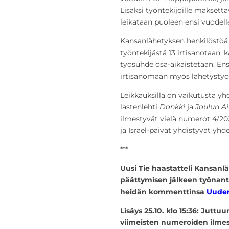
Lisäksi työntekijöille maksett
leikataan puoleen ensi vuodell
Kansanlähetyksen henkilöstöä 
työntekijästä 13 irtisanotaan, 
työsuhde osa-aikaistetaan. E
irtisanomaan myös lähetystyö
Leikkauksilla on vaikutusta yhd
lastenlehti
Donkki
ja
Joulun A
ilmestyvät vielä numerot 4/20
ja Israel-päivät yhdistyvät yh
***
Uusi Tie haastatteli Kansan
päättymisen jälkeen työnanta
heidän kommenttinsa
Uuden
Lisäys 25.10. klo 15:36: Juttu
viimeisten numeroiden ilmes