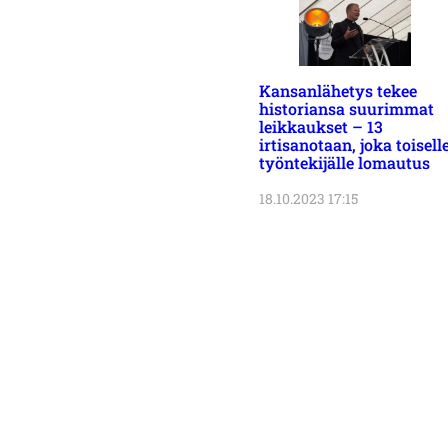
Kansanlähetys tekee
historiansa suurimmat
leikkaukset – 13
irtisanotaan, joka toisell
työntekijälle lomautus
18.10.2023 17:15