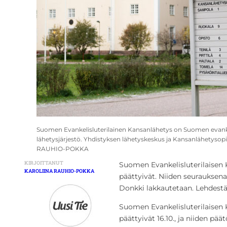
Suomen Evankelisluterilainen Kansanlähetys on Suomen evankeli
lähetysjärjestö. Yhdistyksen lähetyskeskus ja Kansanlähetysop
RAUHIO-POKKA
KIRJOITTANUT
Suomen Evankelisluterilaisen
KAROLIINA RAUHIO-POKKA
päättyivät. Niiden seurauksena
Donkki lakkautetaan. Lehdestä
Suomen Evankelisluterilaisen
päättyivät 16.10., ja niiden pää