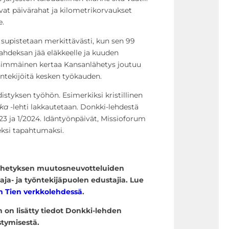
avat päivärahat ja kilometrikorvaukset
e.
supistetaan merkittävästi, kun sen 99
kahdeksan jää eläkkeelle ja kuuden
nsimmäinen kertaa Kansanlähetys joutuu
ntekijöitä kesken työkauden.
istyksen työhön. Esimerkiksi kristillinen
ika
-lehti lakkautetaan. Donkki-lehdestä
23 ja 1/2024. Idäntyönpäivät, Missioforum
deksi tapahtumaksi.
lähetyksen muutosneuvotteluiden
ja- ja työntekijäpuolen edustajia. Lue
 Tien verkkolehdessä
.
un on lisätty tiedot Donkki-lehden
tymisestä.