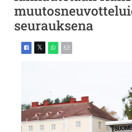
muutosneuvottelu
seurauksena