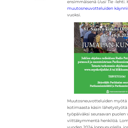
ensimmäisenä
Uusi Tie
-lehti.
muutosneuvotteluiden käynni
vuoksi.
Muutosneuvotteluiden myötä k
kotimaasta käsin lähetystyötä 
työpäiväksi seuraavan puolen 
viittäkymmentä henkilöä. Lom
vuoden 2024 loppupuolella, jos 