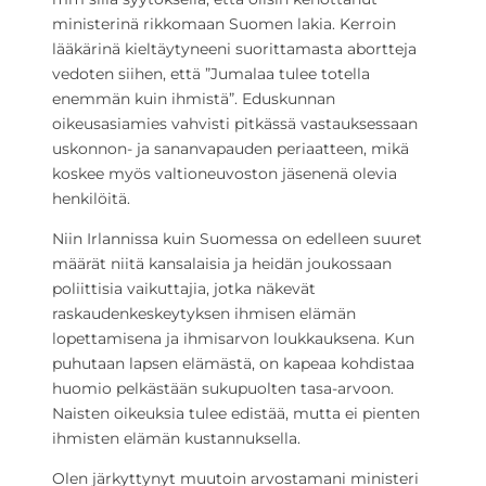
ministerinä rikkomaan Suomen lakia. Kerroin
lääkärinä kieltäytyneeni suorittamasta abortteja
vedoten siihen, että ”Jumalaa tulee totella
enemmän kuin ihmistä”. Eduskunnan
oikeusasiamies vahvisti pitkässä vastauksessaan
uskonnon- ja sananvapauden periaatteen, mikä
koskee myös valtioneuvoston jäsenenä olevia
henkilöitä.
Niin Irlannissa kuin Suomessa on edelleen suuret
määrät niitä kansalaisia ja heidän joukossaan
poliittisia vaikuttajia, jotka näkevät
raskaudenkeskeytyksen ihmisen elämän
lopettamisena ja ihmisarvon loukkauksena. Kun
puhutaan lapsen elämästä, on kapeaa kohdistaa
huomio pelkästään sukupuolten tasa-arvoon.
Naisten oikeuksia tulee edistää, mutta ei pienten
ihmisten elämän kustannuksella.
Olen järkyttynyt muutoin arvostamani ministeri