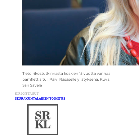
Tieto rikostutkinnasta koskien 15 vuotta vanhaa
pamflettia tuli Päivi Räsäselle yllätyksenä. Kuva:
Sari Savela
KIRJOITTANUT
SEURAKUNTALAINEN TOIMITUS