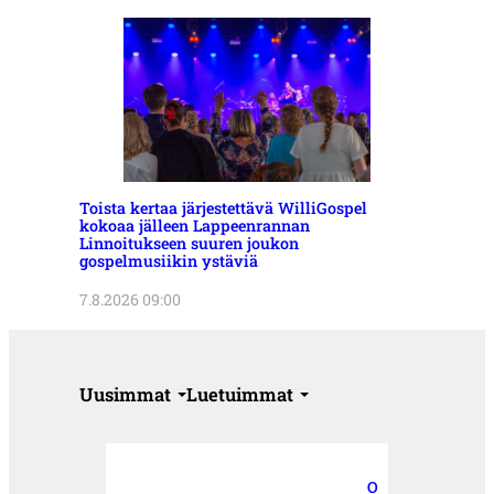
Toista kertaa järjestettävä WilliGospel
kokoaa jälleen Lappeenrannan
Linnoitukseen suuren joukon
gospelmusiikin ystäviä
7.8.2026 09:00
Uusimmat
Luetuimmat
O