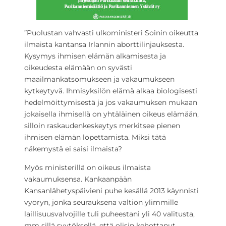
”Puolustan vahvasti ulkoministeri Soinin oikeutta
ilmaista kantansa Irlannin aborttilinjauksesta.
Kysymys ihmisen elämän alkamisesta ja
oikeudesta elämään on syvästi
maailmankatsomukseen ja vakaumukseen
kytkeytyvä. Ihmisyksilön elämä alkaa biologisesti
hedelmöittymisestä ja jos vakaumuksen mukaan
jokaisella ihmisellä on yhtäläinen oikeus elämään,
silloin raskaudenkeskeytys merkitsee pienen
ihmisen elämän lopettamista. Miksi tätä
näkemystä ei saisi ilmaista?
Myös ministerillä on oikeus ilmaista
vakaumuksensa. Kankaanpään
Kansanlähetyspäivieni puhe kesällä 2013 käynnisti
vyöryn, jonka seurauksena valtion ylimmille
laillisuusvalvojille tuli puheestani yli 40 valitusta,
mm sillä syytöksellä, että olisin kehottanut