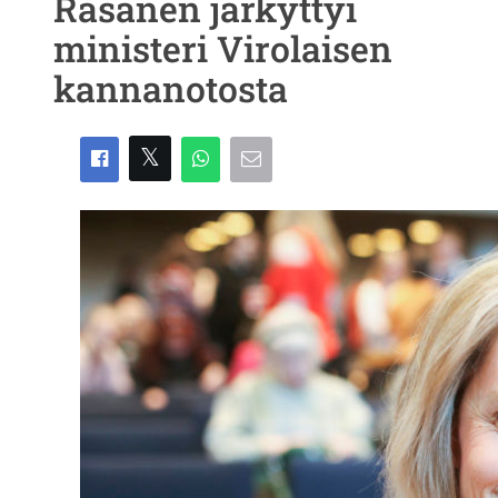
Räsänen järkyttyi
ministeri Virolaisen
kannanotosta