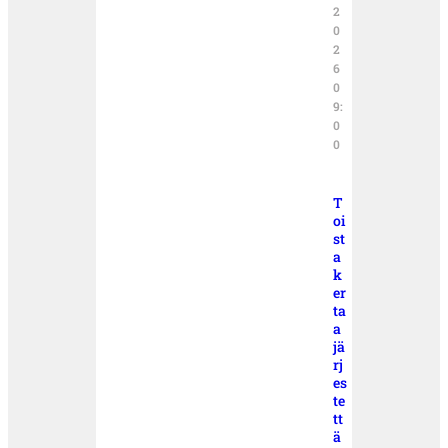
2
0
2
6
0
9:
0
0
T
oi
st
a
k
er
ta
a
jä
rj
es
te
tt
ä