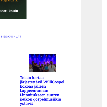
ET KESÄJUHLAT
Toista kertaa
järjestettävä WilliGospel
kokoaa jälleen
Lappeenrannan
Linnoitukseen suuren
a
joukon gospelmusiikin
ystäviä