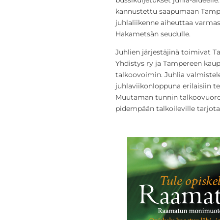
kannustettu saapumaan Tamperee
juhlaliikenne aiheuttaa varmas
Hakametsän seudulle.
Juhlien järjestäjinä toimivat 
Yhdistys ry ja Tampereen kaup
talkoovoimin. Juhlia valmistele
juhlaviikonloppuna erilaisiin te
Muutaman tunnin talkoovuorost
pidempään talkoileville tarjot