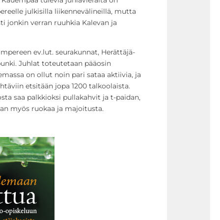
lle julkisilla liikennevälineillä, mutta
ti jonkin verran ruuhkia Kalevan ja
Tampereen ev.lut. seurakunnat, Herättäjä-
unki. Juhlat toteutetaan pääosin
massa on ollut noin pari sataa aktiivia, ja
htäviin etsitään jopa 1200 talkoolaista.
a saa palkkioksi pullakahvit ja t-paidan,
aan myös ruokaa ja majoitusta.