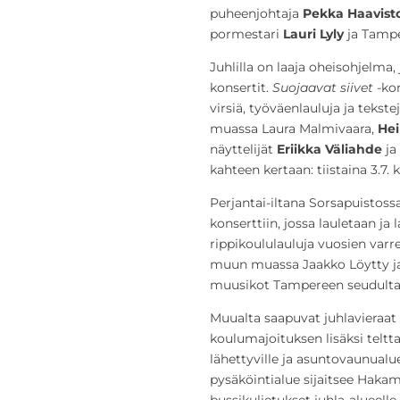
puheenjohtaja
Pekka Haavist
pormestari
Lauri Lyly
ja Tampe
Juhlilla on laaja oheisohjelma, 
konsertit.
Suojaavat siivet
-kon
virsiä, työväenlauluja ja tekst
muassa Laura Malmivaara,
Hei
näyttelijät
Eriikka Väliahde
ja
kahteen kertaan: tiistaina 3.7. k
Perjantai-iltana Sorsapuistossa
konserttiin, jossa lauletaan ja
rippikoululauluja vuosien varre
muun muassa Jaakko Löytty 
muusikot Tampereen seudulta
Muualta saapuvat juhlavieraat 
koulumajoituksen lisäksi telt
lähettyville ja asuntovaunualue
pysäköintialue sijaitsee Hakam
bussikuljetukset juhla-alueelle