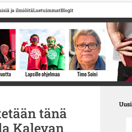
isiä ja ilmiöitä
Luetuimmat
Blogit
Uus
tetään tänä
la Kalevan