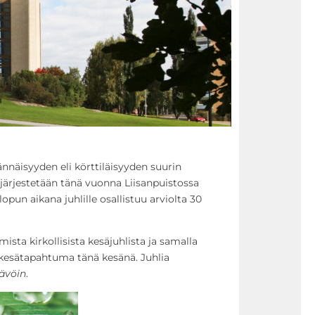
rännäisyyden eli körttiläisyyden suurin
järjestetään tänä vuonna Liisanpuistossa
lopun aikana juhlille osallistuu arviolta 30
ista kirkollisista kesäjuhlista ja samalla
kesätapahtuma tänä kesänä. Juhlia
kävöin
.