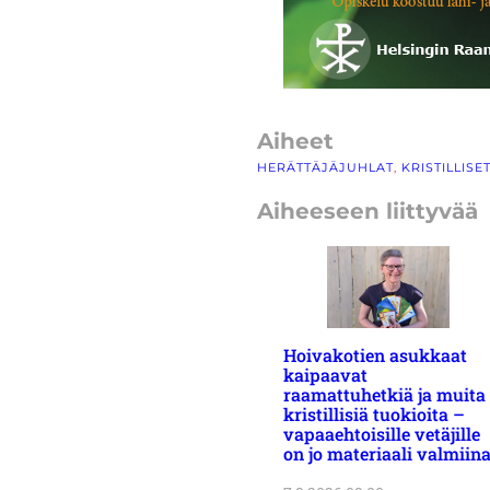
Aiheet
HERÄTTÄJÄJUHLAT
, 
KRISTILLIS
Aiheeseen liittyvää
Hoivakotien asukkaat
kaipaavat
raamattuhetkiä ja muita
kristillisiä tuokioita –
vapaaehtoisille vetäjille
on jo materiaali valmiin