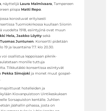
o
, näyttelijä
Laura Malmivaara
, Tampereen
reen piispa
Matti Repo
.
jossa korostuvat erityisesti
sertissa Tuomiokirkossa kuullaan Siionin
ejä vuodelta 1918, esiintyjinä ovat muun
kki Hela, Jaakko Löytty
sekä
Tuomas Juntunen
. Konsertti pidetään
lo 19 ja lauantaina 7.7. klo 20.30.
 voi osallistua leppoisaan piknik-
 laulatetaan monille tuttuja
lta. Tilkkutäkki-konsertissa esiintyvät
ja
Pekka Simojoki
ja monet muut gospel-
.
majoittuvat hotelleiden ja
takylään Kiovanpuistoon Uintikeskuksen
elle Sorsapuiston kentälle. Juhlien
etsän jäähallin pihassa, josta on
. Kauempaa tulevia juhlavieraita on