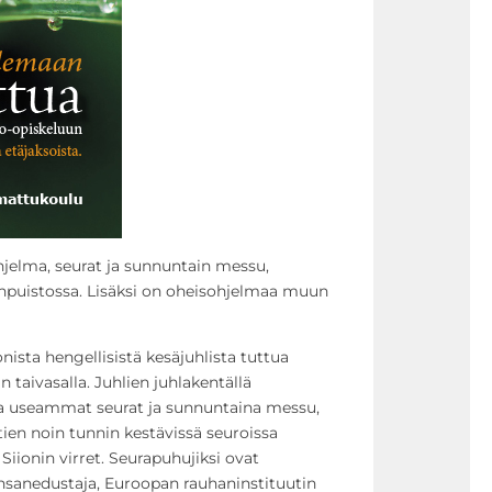
hjelma, seurat ja sunnuntain messu,
sanpuistossa. Lisäksi on oheisohjelmaa muun
nista hengellisistä kesäjuhlista tuttua
än taivasalla. Juhlien juhlakentällä
na useammat seurat ja sunnuntaina messu,
tien noin tunnin kestävissä seuroissa
Siionin virret. Seurapuhujiksi ovat
anedustaja, Euroopan rauhaninstituutin