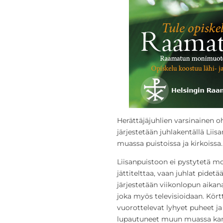
Herättäjäjuhlien varsinainen o
järjestetään juhlakentällä Lii
muassa puistoissa ja kirkoissa.
Liisanpuistoon ei pystytetä mo
jättitelttaa, vaan juhlat pidetä
järjestetään viikonlopun aika
joka myös televisioidaan. Kört
vuorottelevat lyhyet puheet ja 
lupautuneet muun muassa kans