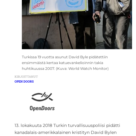
Turkissa 19 vuotta asunut David Byle pidätettiin
ensimmäistä kertaa katuevankelioinnin takia
huhtikuussa 2007. (Kuva: World Watch Monitor)
KIRJOITTANUT
OPEN DOORS
13. lokakuuta 2018 Turkin turvallisuuspoliisi pidätti
kanadalais-amerikkalainen kristityn David Bylen