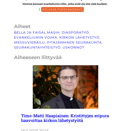
Aiheet
BELLA JA FAISAL MASIH
, 
DIASPORATYÖ
, 
EVANKELIUMIN VOIMA
, 
KIRKON LÄHETYSTYÖ
, 
MESSUVIERAILU
, 
PITÄJÄNMÄEN SEURAKUNTA
, 
SEURAKUNTAYHTEISTYÖ
, 
USKONNOT
Aiheeseen liittyvää
Timo-Matti Haapiainen: Kristittyjen eripura
haavoittaa kirkon lähetystyötä
15.3.2025 20:14