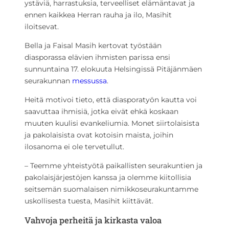
ystäviä, harrastuksia, terveelliset elämäntavat ja
ennen kaikkea Herran rauha ja ilo, Masihit
iloitsevat.
Bella ja Faisal Masih kertovat työstään
diasporassa elävien ihmisten parissa ensi
sunnuntaina 17. elokuuta Helsingissä Pitäjänmäen
seurakunnan
messussa
.
Heitä motivoi tieto, että diasporatyön kautta voi
saavuttaa ihmisiä, jotka eivät ehkä koskaan
muuten kuulisi evankeliumia. Monet siirtolaisista
ja pakolaisista ovat kotoisin maista, joihin
ilosanoma ei ole tervetullut.
– Teemme yhteistyötä paikallisten seurakuntien ja
pakolaisjärjestöjen kanssa ja olemme kiitollisia
seitsemän suomalaisen nimikkoseurakuntamme
uskollisesta tuesta, Masihit kiittävät.
Vahvoja perheitä ja kirkasta valoa