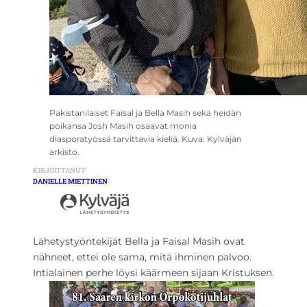
Pakistanilaiset Faisal ja Bella Masih sekä heidän
poikansa Josh Masih osaavat monia
diasporatyössä tarvittavia kieliä. Kuva: Kylväjän
arkisto.
KIRJOITTANUT
DANIELLE MIETTINEN
Lähetystyöntekijät Bella ja Faisal Masih ovat
nähneet, ettei ole sama, mitä ihminen palvoo.
Intialainen perhe löysi käärmeen sijaan Kristuksen.