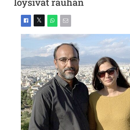
löysivät rauhan