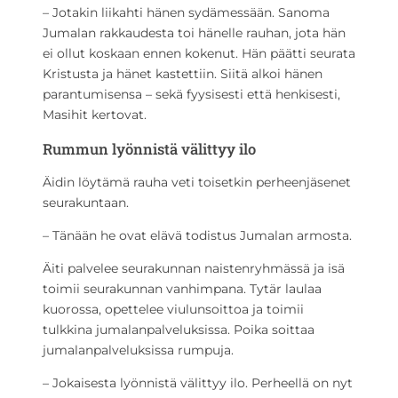
– Jotakin liikahti hänen sydämessään. Sanoma
Jumalan rakkaudesta toi hänelle rauhan, jota hän
ei ollut koskaan ennen kokenut. Hän päätti seurata
Kristusta ja hänet kastettiin. Siitä alkoi hänen
parantumisensa – sekä fyysisesti että henkisesti,
Masihit kertovat.
Rummun lyönnistä välittyy ilo
Äidin löytämä rauha veti toisetkin perheenjäsenet
seurakuntaan.
– Tänään he ovat elävä todistus Jumalan armosta.
Äiti palvelee seurakunnan naistenryhmässä ja isä
toimii seurakunnan vanhimpana. Tytär laulaa
kuorossa, opettelee viulunsoittoa ja toimii
tulkkina jumalanpalveluksissa. Poika soittaa
jumalanpalveluksissa rumpuja.
– Jokaisesta lyönnistä välittyy ilo. Perheellä on nyt