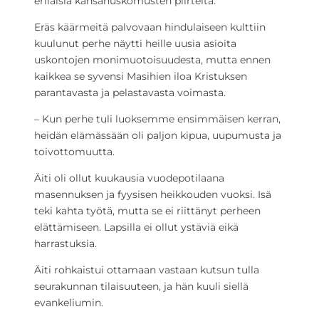
erilaisia kansanuskomusten piirteitä.
Eräs käärmeitä palvovaan hindulaiseen kulttiin
kuulunut perhe näytti heille uusia asioita
uskontojen monimuotoisuudesta, mutta ennen
kaikkea se syvensi Masihien iloa Kristuksen
parantavasta ja pelastavasta voimasta.
– Kun perhe tuli luoksemme ensimmäisen kerran,
heidän elämässään oli paljon kipua, uupumusta ja
toivottomuutta.
Äiti oli ollut kuukausia vuodepotilaana
masennuksen ja fyysisen heikkouden vuoksi. Isä
teki kahta työtä, mutta se ei riittänyt perheen
elättämiseen. Lapsilla ei ollut ystäviä eikä
harrastuksia.
Äiti rohkaistui ottamaan vastaan kutsun tulla
seurakunnan tilaisuuteen, ja hän kuuli siellä
evankeliumin.