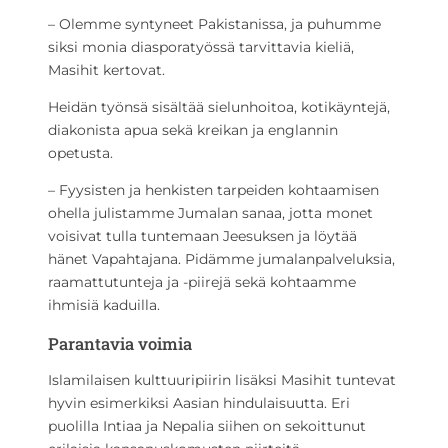
– Olemme syntyneet Pakistanissa, ja puhumme
siksi monia diasporatyössä tarvittavia kieliä,
Masihit kertovat.
Heidän työnsä sisältää sielunhoitoa, kotikäyntejä,
diakonista apua sekä kreikan ja englannin
opetusta.
– Fyysisten ja henkisten tarpeiden kohtaamisen
ohella julistamme Jumalan sanaa, jotta monet
voisivat tulla tuntemaan Jeesuksen ja löytää
hänet Vapahtajana. Pidämme jumalanpalveluksia,
raamattutunteja ja -piirejä sekä kohtaamme
ihmisiä kaduilla.
Parantavia voimia
Islamilaisen kulttuuripiirin lisäksi Masihit tuntevat
hyvin esimerkiksi Aasian hindulaisuutta. Eri
puolilla Intiaa ja Nepalia siihen on sekoittunut