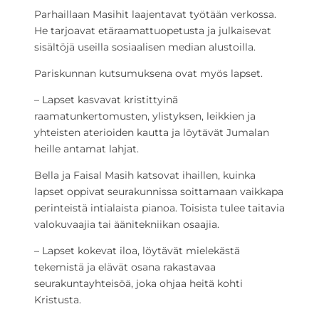
Parhaillaan Masihit laajentavat työtään verkossa.
He tarjoavat etäraamattuopetusta ja julkaisevat
sisältöjä useilla sosiaalisen median alustoilla.
Pariskunnan kutsumuksena ovat myös lapset.
– Lapset kasvavat kristittyinä
raamatunkertomusten, ylistyksen, leikkien ja
yhteisten aterioiden kautta ja löytävät Jumalan
heille antamat lahjat.
Bella ja Faisal Masih katsovat ihaillen, kuinka
lapset oppivat seurakunnissa soittamaan vaikkapa
perinteistä intialaista pianoa. Toisista tulee taitavia
valokuvaajia tai äänitekniikan osaajia.
– Lapset kokevat iloa, löytävät mielekästä
tekemistä ja elävät osana rakastavaa
seurakuntayhteisöä, joka ohjaa heitä kohti
Kristusta.