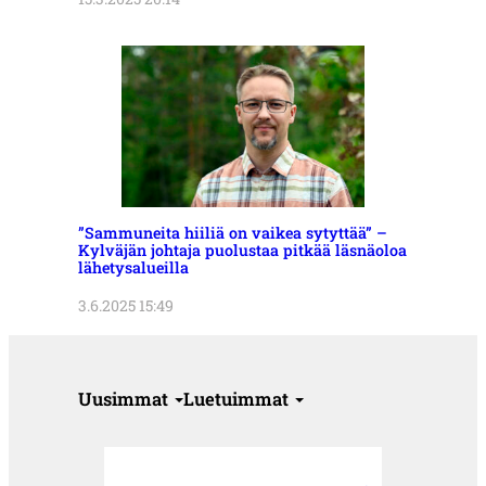
”Sammuneita hiiliä on vaikea sytyttää” –
Kylväjän johtaja puolustaa pitkää läsnäoloa
lähetysalueilla
3.6.2025 15:49
Uusimmat
Luetuimmat