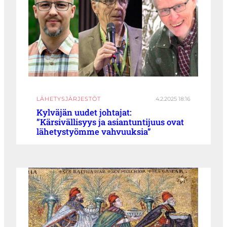
LÄHETYSJÄRJESTÖT
4.2.2025 18:16
Kylväjän uudet johtajat:
”Kärsivällisyys ja asiantuntijuus ovat
lähetystyömme vahvuuksia”