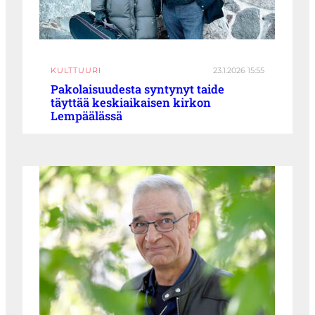
KULTTUURI
23.1.2026 15:55
Pakolaisuudesta syntynyt taide
täyttää keskiaikaisen kirkon
Lempäälässä