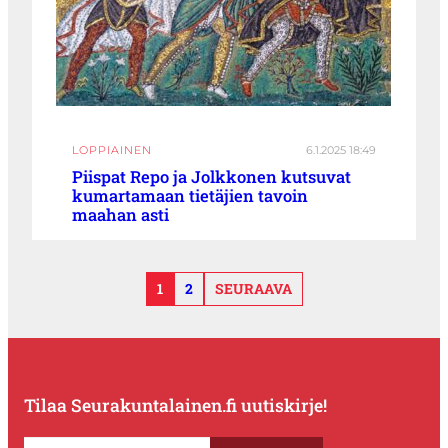
LOPPIAINEN
6.1.2025 18:49
Piispat Repo ja Jolkkonen kutsuvat
kumartamaan tietäjien tavoin
maahan asti
1
2
SEURAAVA
Tilaa Seurakuntalainen.fi uutiskirje!