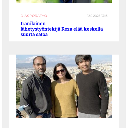
DIASPORATYÖ
12.9.2025 13:13
Iranilainen
lähetystyöntekijä Reza elää keskellä
suurta satoa