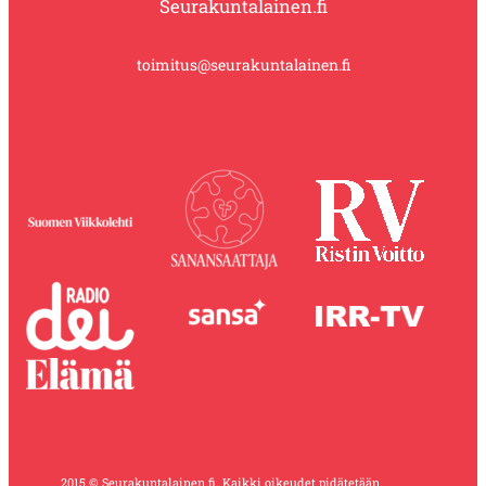
Seurakuntalainen.fi
toimitus@seurakuntalainen.fi
2015 © Seurakuntalainen.fi. Kaikki oikeudet pidätetään.