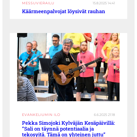
MESSUVIERAILU
15.8.2025 14:41
Käärmeenpalvojat löysivät rauhan
EVANKELIUMIN ILO
6.6.2025 21:18
Pekka Simojoki Kylväjän Kesäpäivillä:
”Sali on täynnä potentiaalia ja
tekosyitä. Tämä on yhteinen juttu”