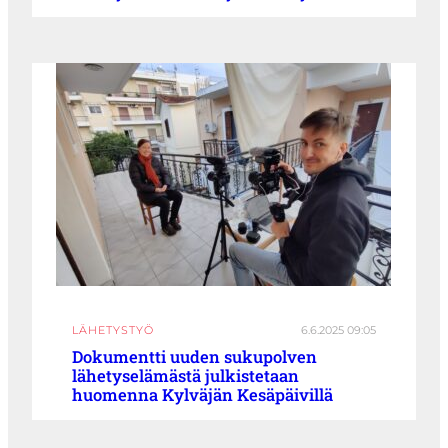
LÄHETYSTYÖ
6.6.2025 09:05
Dokumentti uuden sukupolven
lähetyselämästä julkistetaan
huomenna Kylväjän Kesäpäivillä