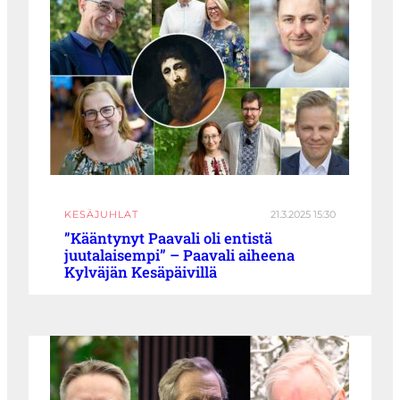
KESÄJUHLAT
21.3.2025 15:30
”Kääntynyt Paavali oli entistä
juutalaisempi” – Paavali aiheena
Kylväjän Kesäpäivillä