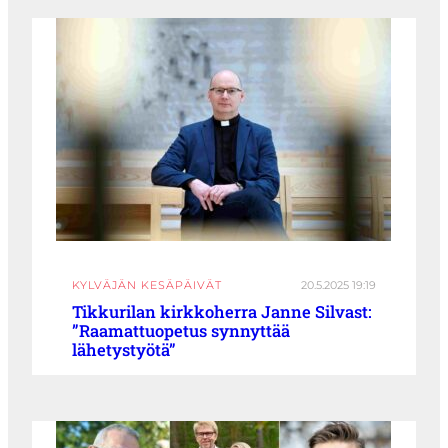
KYLVÄJÄN KESÄPÄIVÄT
20.5.2025 19:19
Tikkurilan kirkkoherra Janne Silvast:
”Raamattuopetus synnyttää
lähetystyötä”