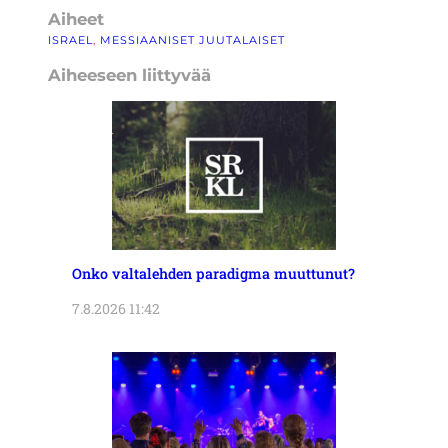
Aiheet
ISRAEL
, 
MESSIAANISET JUUTALAISET
Aiheeseen liittyvää
Onko valtalehden paradigma muuttunut?
7.8.2026 11:42