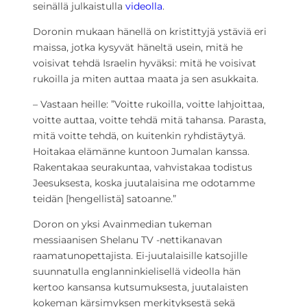
seinällä julkaistulla
videolla
.
Doronin mukaan hänellä on kristittyjä ystäviä eri
maissa, jotka kysyvät häneltä usein, mitä he
voisivat tehdä Israelin hyväksi: mitä he voisivat
rukoilla ja miten auttaa maata ja sen asukkaita.
– Vastaan heille: ”Voitte rukoilla, voitte lahjoittaa,
voitte auttaa, voitte tehdä mitä tahansa. Parasta,
mitä voitte tehdä, on kuitenkin ryhdistäytyä.
Hoitakaa elämänne kuntoon Jumalan kanssa.
Rakentakaa seurakuntaa, vahvistakaa todistus
Jeesuksesta, koska juutalaisina me odotamme
teidän [hengellistä] satoanne.”
Doron on yksi Avainmedian tukeman
messiaanisen Shelanu TV -nettikanavan
raamatunopettajista. Ei-juutalaisille katsojille
suunnatulla englanninkielisellä videolla hän
kertoo kansansa kutsumuksesta, juutalaisten
kokeman kärsimyksen merkityksestä sekä