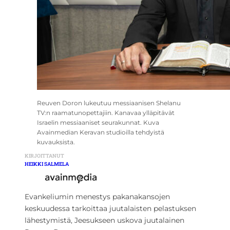
Reuven Doron lukeutuu messiaanisen Shelanu
TV:n raamatunopettajiin. Kanavaa ylläpitävät
Israelin messiaaniset seurakunnat. Kuva
Avainmedian Keravan studioilla tehdyistä
kuvauksista.
KIRJOITTANUT
HEIKKI SALMELA
Evankeliumin menestys pakanakansojen
keskuudessa tarkoittaa juutalaisten pelastuksen
lähestymistä, Jeesukseen uskova juutalainen