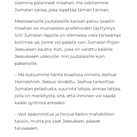
olemme palanneet maahan, me odotamme
Jumalan sanaa, joka lopettaa tämän tarinan.
Messiaanisille juutalaisille kansan paluu Israelin
maahan on muinaisten profetioiden täyttymys.
Silti Jumalan lapsille on olemassa vielä tärkeämpi
kotimaa: se, jonne voi päästä vain Jumalan Pojan
Jeesuksen kautta. Koti, joka on varattu kaikille
Jeesukseen uskoville, niin juutalaisille kuin
pakanoille.
– Me kutsumme häntä Israelissa nimellä
Jeshua
Hamashiah
. Jeesus Voideltu. Jeshua tarkoittaa
Jumalan pelastusta, suurinta lahjaa, ainoaa lahjaa,
jolla on merkitystä, sitä, että ihminen voi saada
kaikki syntinsä anteeksi.
– Voit epäonnistua ja horjua kaikin mahdollisin
tavoin, mutta jos saat Jeesuksen, pääset
taivaaseen.