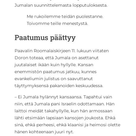
Jumalan suunnittelemasta lopputuloksesta.
Me rukoilemme teidän puolestanne.
Toivomme teille menestystä.
Paatumus päättyy
Paavalin Roomalaiskirjeen 11. lukuun viitaten
Doron toteaa, että Jumala on asettanut
juutalaiset ikään kuin hyllylle. Kansan
enemmistön paatumus jatkuu, kunnes
evankeliumin julistus on saavuttanut
täyttymyksensä pakanoiden keskuudessa.
– Ei Jumala hylännyt kansaansa. Tapahtui vain
niin, että Jumala pani Israelin odottamaan. Hän
laittoi meidät takahyllylle, kun hän armossaan
lähti etsimään lapsiaan kansojen joukosta. Ehkä
sinä, ehkä perheesi, ehkä klaanisi ja heimosi olette
hänen kohteenaan juuri nyt.