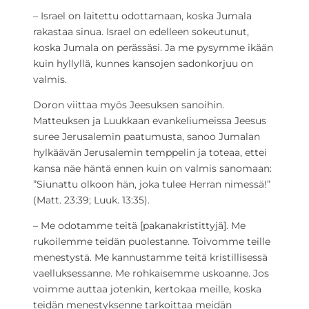
– Israel on laitettu odottamaan, koska Jumala
rakastaa sinua. Israel on edelleen sokeutunut,
koska Jumala on perässäsi. Ja me pysymme ikään
kuin hyllyllä, kunnes kansojen sadonkorjuu on
valmis.
Doron viittaa myös Jeesuksen sanoihin.
Matteuksen ja Luukkaan evankeliumeissa Jeesus
suree Jerusalemin paatumusta, sanoo Jumalan
hylkäävän Jerusalemin temppelin ja toteaa, ettei
kansa näe häntä ennen kuin on valmis sanomaan:
”Siunattu olkoon hän, joka tulee Herran nimessä!”
(Matt. 23:39; Luuk. 13:35).
– Me odotamme teitä [pakanakristittyjä]. Me
rukoilemme teidän puolestanne. Toivomme teille
menestystä. Me kannustamme teitä kristillisessä
vaelluksessanne. Me rohkaisemme uskoanne. Jos
voimme auttaa jotenkin, kertokaa meille, koska
teidän menestyksenne tarkoittaa meidän