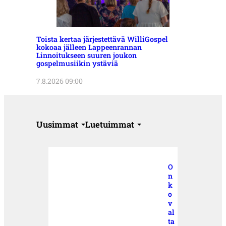
Toista kertaa järjestettävä WilliGospel
kokoaa jälleen Lappeenrannan
Linnoitukseen suuren joukon
gospelmusiikin ystäviä
7.8.2026 09:00
Uusimmat
Luetuimmat
O
n
k
o
v
al
ta