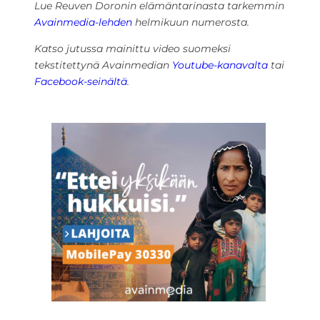
Lue Reuven Doronin elämäntarinasta tarkemmin
Avainmedia-lehden
helmikuun numerosta.
Katso jutussa mainittu video suomeksi
tekstitettynä Avainmedian
Youtube-kanavalta
tai
Facebook-seinältä
.