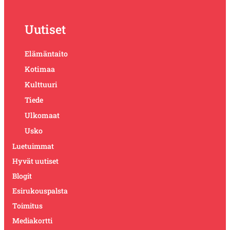
Uutiset
Elämäntaito
Kotimaa
Kulttuuri
Tiede
Ulkomaat
Usko
Luetuimmat
Hyvät uutiset
Blogit
Esirukouspalsta
Toimitus
Mediakortti