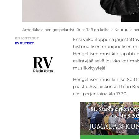
Amerikkalainen gospelartisti Russ Taff on keikalla Keuruulla per
KIRJOITTANUT
Ensi viikonloppuna järjestettäv
RV UUTISET
historiallisen monipuolisen mu
Hengellisen musiikin tapahtum
esiintyjää sekä joukko kotimaisi
musiikkityylejä.
Hengellisen musiikin Iso Soitt
päästä. Avajaiskonsertti on Ke
ensi perjantaina klo 17.30.