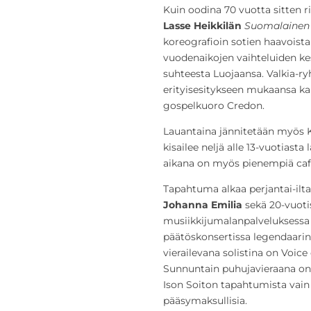
Kuin oodina 70 vuotta sitten r
Lasse Heikkilän
Suomalainen
koreografioin sotien haavoist
vuodenaikojen vaihteluiden ke
suhteesta Luojaansa. Valkia-r
erityisesitykseen mukaansa ka
gospelkuoro Credon.
Lauantaina jännitetään myös Kid
kisailee neljä alle 13-vuotiasta
aikana on myös pienempiä cafe
Tapahtuma alkaa perjantai-ilta
Johanna Emilia
sekä 20-vuoti
musiikkijumalanpalveluksessa 
päätöskonsertissa legendaarin
vierailevana solistina on Voice
Sunnuntain puhujavieraana on
Ison Soiton tapahtumista vain 
pääsymaksullisia.