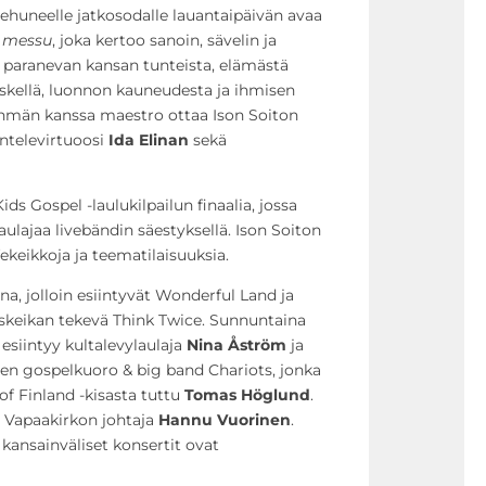
iehuneelle jatkosodalle lauantaipäivän avaa
 messu
, joka kertoo sanoin, sävelin ja
a paranevan kansan tunteista, elämästä
skellä, luonnon kauneudesta ja ihmisen
yhmän kanssa maestro ottaa Ison Soiton
ntelevirtuoosi
Ida Elinan
sekä
s Gospel -laulukilpailun finaalia, jossa
 laulajaa livebändin säestyksellä. Ison Soiton
keikkoja ja teematilaisuuksia.
na, jolloin esiintyvät Wonderful Land ja
skeikan tekevä Think Twice. Sunnuntaina
esiintyy kultalevylaulaja
Nina Åström
ja
en gospelkuoro & big band Chariots, jonka
 of Finland -kisasta tuttu
Tomas Höglund
.
 Vapaakirkon johtaja
Hannu Vuorinen
.
kansainväliset konsertit ovat