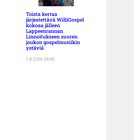
Toista kertaa
järjestettävä WilliGospel
kokoaa jälleen
Lappeenrannan
Linnoitukseen suuren
a
joukon gospelmusiikin
ystäviä
7.8.2026 09:00