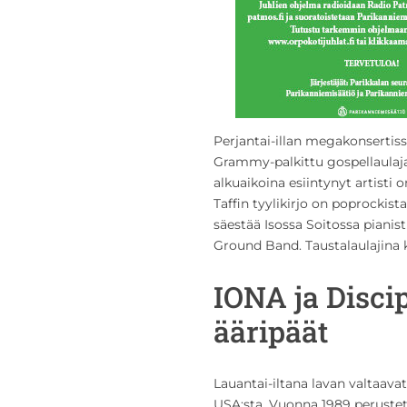
Perjantai-illan megakonsertiss
Grammy-palkittu gospellaula
alkuaikoina esiintynyt artisti
Taffin tyylikirjo on poprockista
säestää Isossa Soitossa pianis
Ground Band. Taustalaulajina 
IONA ja Disci
ääripäät
Lauantai-iltana lavan valtaava
USA:sta. Vuonna 1989 peruste