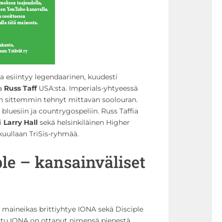
a esiintyy legendaarinen, kuudesti
ja
Russ Taff
USA:sta. Imperials-yhtyeessä
 on sittemmin tehnyt mittavan soolouran.
 bluesiin ja countrygospeliin. Russ Taffia
ti
Larry Hall
sekä helsinkiläinen Higher
kuullaan TriSis-ryhmää.
ple – kansainväliset
t maineikas brittiyhtye IONA sekä Disciple
ttu IONA on ottanut nimensä pienestä