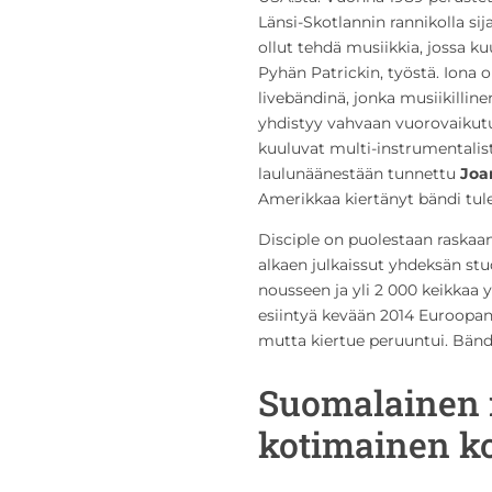
Länsi-Skotlannin rannikolla si
ollut tehdä musiikkia, jossa ku
Pyhän Patrickin, työstä. Iona 
livebändinä, jonka musiikilline
yhdistyy vahvaan vuorovaikutu
kuuluvat multi-instrumentalis
laulunäänestään tunnettu
Joa
Amerikkaa kiertänyt bändi tu
Disciple on puolestaan raskaa
alkaen julkaissut yhdeksän stud
nousseen ja yli 2 000 keikkaa
esiintyä kevään 2014 Euroopan
mutta kiertue peruuntui. Bändi
Suomalainen
kotimainen k