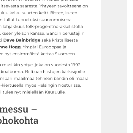
jaitsevasta saaresta. Yhtyeen tavoitteena on
uluu kaiku suurten kelttiläisten, kuten
on tullut tunnetuksi suurenmoisena
n lahjakkuus folk-proge-etno-akselistolla
kseen yleisön kanssa. Bändin perustajiin
ti
Dave Bainbridge
sekä kristallisesta
nne Hogg
. Ympäri Eurooppaa ja
lee nyt ensimmäistä kertaa Suomeen.
n musiikin yhtye, joka on vuodesta 1992
ioalbumia. Billboard-listojen kärkisijoille
 ympäri maailmaa tehneen bändin oli määrä
-kiertueella myös Helsingin Nosturissa,
 tulee nyt mielellään Keuruulle.
 messu –
ohokohta