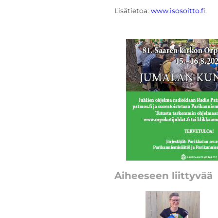
Lisätietoa:
www.isosoitto.fi
.
Aiheeseen liittyvää