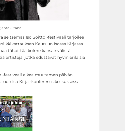
jantai-iltana.
ä seitsemäs Iso Soitto -festivaali tarjoilee
siikkikattauksen Keuruun Isossa Kirjassa.
aa tähdittää kolme kansainvälistä
a artisteja, jotka edustavat hyvin erilaisia
o -festivaali alkaa muutaman päivän
uruun Iso Kirja -konferenssikeskuksessa