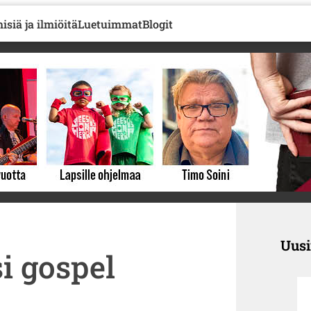
isiä ja ilmiöitä
Luetuimmat
Blogit
Uus
 gospel 