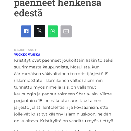
paenneet henkensä
edestä
KIRJOITTANUT
VUOKKO VÄNSKÄ
Kristityt ovat paenneet joukoittain Irakin toiseksi
suurimmasta kaupungista, Mosulista, kun
äärimmäisen väkivaltainen terroristijärjestö IS
(Islamic State  islamilainen valtio) aiemmin
tunnettu myös nimellä Isis, on vallannut
kaupungin ja pannut toimeen Sharia-lain. Viime
perjantaina 18. heinäkuuta sunnitaustainen
järjestö julisti lentolehtisin ja kovaäänisin, että
jolleivät kristityt käänny islamin uskoon, heidän
on kuoltava. Kristityiltä on vaadittu myös tiettyä…