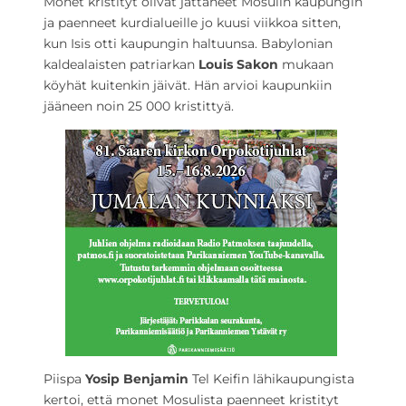
Monet kristityt olivat jättäneet Mosulin kaupungin
ja paenneet kurdialueille jo kuusi viikkoa sitten,
kun Isis otti kaupungin haltuunsa. Babylonian
kaldealaisten patriarkan
Louis Sakon
mukaan
köyhät kuitenkin jäivät. Hän arvioi kaupunkiin
jääneen noin 25 000 kristittyä.
Piispa
Yosip Benjamin
Tel Keifin lähikaupungista
kertoi, että monet Mosulista paenneet kristityt