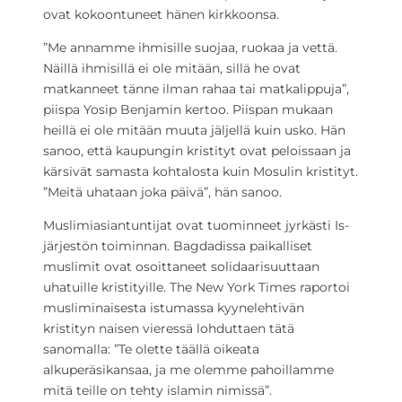
ovat kokoontuneet hänen kirkkoonsa.
”Me annamme ihmisille suojaa, ruokaa ja vettä.
Näillä ihmisillä ei ole mitään, sillä he ovat
matkanneet tänne ilman rahaa tai matkalippuja”,
piispa Yosip Benjamin kertoo. Piispan mukaan
heillä ei ole mitään muuta jäljellä kuin usko. Hän
sanoo, että kaupungin kristityt ovat peloissaan ja
kärsivät samasta kohtalosta kuin Mosulin kristityt.
”Meitä uhataan joka päivä”, hän sanoo.
Muslimiasiantuntijat ovat tuominneet jyrkästi Is-
järjestön toiminnan. Bagdadissa paikalliset
muslimit ovat osoittaneet solidaarisuuttaan
uhatuille kristityille. The New York Times raportoi
musliminaisesta istumassa kyynelehtivän
kristityn naisen vieressä lohduttaen tätä
sanomalla: ”Te olette täällä oikeata
alkuperäsikansaa, ja me olemme pahoillamme
mitä teille on tehty islamin nimissä”.