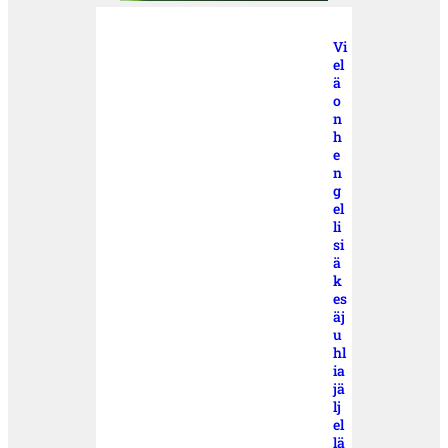
Vi
el
ä
o
n
h
e
n
g
el
li
si
ä
k
es
äj
u
hl
ia
jä
lj
el
lä