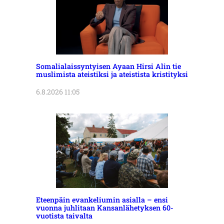
Somalialaissyntyisen Ayaan Hirsi Alin tie
muslimista ateistiksi ja ateistista kristityksi
6.8.2026 11:05
Eteenpäin evankeliumin asialla – ensi
vuonna juhlitaan Kansanlähetyksen 60-
vuotista taivalta