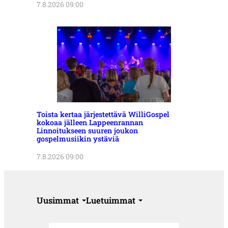
7.8.2026 09:00
Toista kertaa järjestettävä WilliGospel
kokoaa jälleen Lappeenrannan
Linnoitukseen suuren joukon
gospelmusiikin ystäviä
7.8.2026 09:00
Uusimmat
Luetuimmat