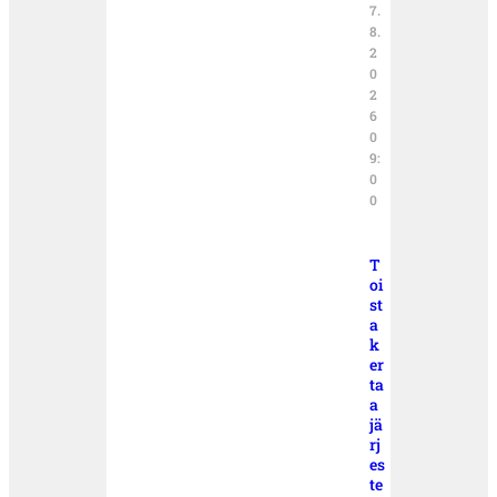
7.
8.
2
0
2
6
0
9:
0
0
T
oi
st
a
k
er
ta
a
jä
rj
es
te