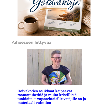
Aiheeseen liittyvää
Hoivakotien asukkaat kaipaavat
raamattuhetkiä ja muita kristillisiä
tuokioita – vapaaehtoisille vetäjille on jo
materiaali valmiina