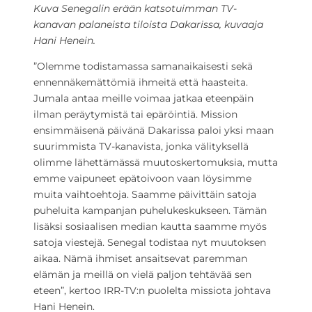
Kuva Senegalin erään katsotuimman TV-
kanavan palaneista tiloista Dakarissa, kuvaaja
Hani Henein.
”Olemme todistamassa samanaikaisesti sekä
ennennäkemättömiä ihmeitä että haasteita.
Jumala antaa meille voimaa jatkaa eteenpäin
ilman peräytymistä tai epäröintiä. Mission
ensimmäisenä päivänä Dakarissa paloi yksi maan
suurimmista TV-kanavista, jonka välityksellä
olimme lähettämässä muutoskertomuksia, mutta
emme vaipuneet epätoivoon vaan löysimme
muita vaihtoehtoja. Saamme päivittäin satoja
puheluita kampanjan puhelukeskukseen. Tämän
lisäksi sosiaalisen median kautta saamme myös
satoja viestejä. Senegal todistaa nyt muutoksen
aikaa. Nämä ihmiset ansaitsevat paremman
elämän ja meillä on vielä paljon tehtävää sen
eteen”, kertoo IRR-TV:n puolelta missiota johtava
Hani Henein.