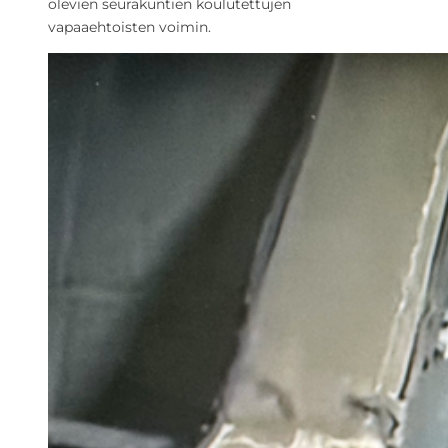
olevien seurakuntien koulutettujen
vapaaehtoisten voimin.