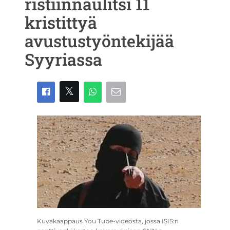
ristiinnaulitsi 11
kristittyä
avustustyöntekijää
Syyriassa
Kuvakaappaus You Tube-videosta, jossa ISIS:n