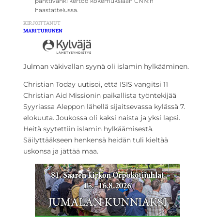
panttivanki kertoo kokemuksiaan CNN:n
haastattelussa.
KIRJOITTANUT
MARI TURUNEN
Julman väkivallan syynä oli islamin hylkääminen.
Christian Today uutisoi, että ISIS vangitsi 11
Christian Aid Missionin paikallista työntekijää
Syyriassa Aleppon lähellä sijaitsevassa kylässä 7.
elokuuta. Joukossa oli kaksi naista ja yksi lapsi.
Heitä syytettiin islamin hylkäämisestä.
Säilyttääkseen henkensä heidän tuli kieltää
uskonsa ja jättää maa.