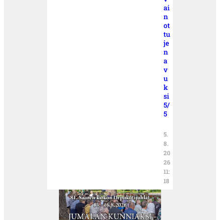
ai
n
ot
tu
je
n
a
v
u
k
si
5/
5
5.
8.
20
26
11:
18