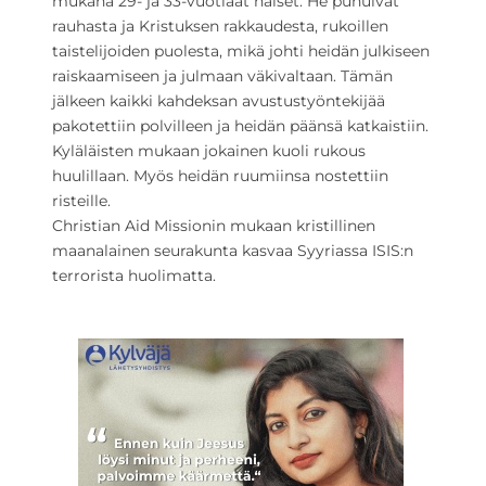
mukana 29- ja 33-vuotiaat naiset. He puhuivat
rauhasta ja Kristuksen rakkaudesta, rukoillen
taistelijoiden puolesta, mikä johti heidän julkiseen
raiskaamiseen ja julmaan väkivaltaan. Tämän
jälkeen kaikki kahdeksan avustustyöntekijää
pakotettiin polvilleen ja heidän päänsä katkaistiin.
Kyläläisten mukaan jokainen kuoli rukous
huulillaan. Myös heidän ruumiinsa nostettiin
risteille.
Christian Aid Missionin mukaan kristillinen
maanalainen seurakunta kasvaa Syyriassa ISIS:n
terrorista huolimatta.