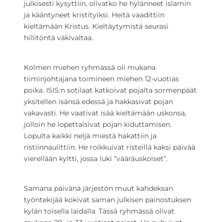
julkisesti kysyttiin, olivatko he hylänneet islamin
ja kääntyneet kristityiksi. Heitä vaadittiin
kieltämään Kristus. Kieltäytymistä seurasi
hillitöntä väkivaltaa.
Kolmen miehen ryhmässä oli mukana
tiiminjohtajana toimineen miehen 12-vuotias
poika. ISIS:n sotilaat katkoivat pojalta sormenpäät
yksitellen isänsä edessä ja hakkasivat pojan
vakavasti. He vaativat isää kieltämään uskonsa,
jolloin he lopettaisivat pojan kiduttamisen.
Lopulta kaikki neljä miestä hakattiin ja
ristiinnaulittiin. He roikkuivat risteillä kaksi päivää
vierellään kyltti, jossa luki ”vääräuskoiset”.
Samana päivänä järjestön muut kahdeksan
työntekijää kokivat saman julkisen painostuksen
kylän toisella laidalla. Tässä ryhmässä olivat