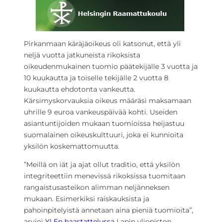
Pirkanmaan käräjäoikeus oli katsonut, että yli
neljä vuotta jatkuneista rikoksista
oikeudenmukainen tuomio päätekijälle 3 vuotta ja
10 kuukautta ja toiselle tekijälle 2 vuotta 8
kuukautta ehdotonta vankeutta.
Kärsimyskorvauksia oikeus määräsi maksamaan
uhrille 9 euroa vankeuspäivää kohti. Useiden
asiantuntijoiden mukaan tuomioissa heijastuu
suomalainen oikeuskulttuuri, joka ei kunnioita
yksilön koskemattomuutta.
”Meillä on iät ja ajat ollut traditio, että yksilön
integriteettiin menevissä rikoksissa tuomitaan
rangaistusasteikon alimman neljänneksen
mukaan. Esimerkiksi raiskauksista ja
pahoinpitelyistä annetaan aina pieniä tuomioita”,
arvioi
YLEn haastattelussa
Lapin yliopiston