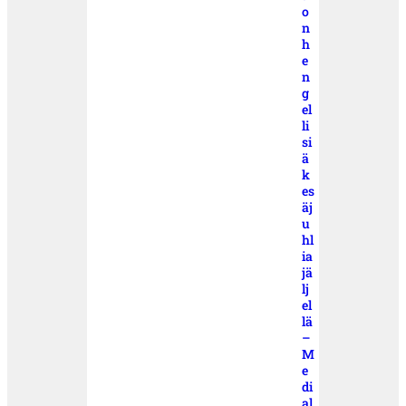
o
n
h
e
n
g
el
li
si
ä
k
es
äj
u
hl
ia
jä
lj
el
lä
–
M
e
di
al