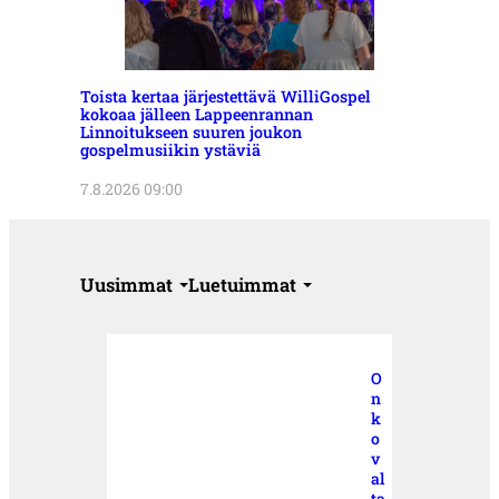
Toista kertaa järjestettävä WilliGospel
kokoaa jälleen Lappeenrannan
Linnoitukseen suuren joukon
gospelmusiikin ystäviä
7.8.2026 09:00
Uusimmat
Luetuimmat
O
n
k
o
v
al
ta