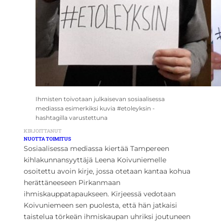
Ihmisten toivotaan julkaisevan sosiaalisessa
mediassa esimerkiksi kuvia #etoleyksin -
hashtagilla varustettuna
KIRJOITTANUT
NUOTTA TOIMITUS
Sosiaalisessa mediassa kiertää Tampereen
kihlakunnansyyttäjä Leena Koivuniemelle
osoitettu avoin kirje, jossa otetaan kantaa kohua
herättäneeseen Pirkanmaan
ihmiskauppatapaukseen. Kirjeessä vedotaan
Koivuniemeen sen puolesta, että hän jatkaisi
taistelua törkeän ihmiskaupan uhriksi joutuneen