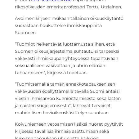
rikosoikeuden emeritaprofessori Terttu Utriainen.
Avoimen kirjeen mukaan tällainen oikeuskäytäntö
suorastaan houkuttelee ihmiskauppiaita
Suomeen.
”Tuomiot heikentävät luottamusta siihen, että
Suomen oikeusjärjestelmä suhtautuisi tarpeeksi
vakavasti ihmiskaupan yhteydessä tapahtuvaan
seksuaaliseen väkivaltaan ja uhrin elämän
tuhoamiseen”, kirjeessä todetaan.
”Tuomitsemalla tämän ennakkotapauksen sen
vakavuuden edellyttämällä tavalla Suomi antaisi
viestin ihmisarvon kunnioittamisesta sekä lasten
ja naisten suojelemisesta”, lähtevät terveiset
mahdollisen hovioikeuskäsittelyn suuntaan.
Koivuniemeen vetoamisen lisäksi nuoret pyytävät
kirjeessä tavallisia ihmisiä asettumaan sekä
kyseisen tapauksen uhrin että kaikkien