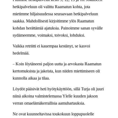
hetkipalveluun oli valittu Raamatun kohta, jota
mietimme hiljaisuudessa seuraavaan hetkipalveluun
saakka. Mahdollisesti kirjoitimme ylös Raamatun
kohdan herättämiä ajatuksia. Painoimme sanan syvälle
sydämeemme, voimaksi, toivoksi, lohduksi.
Vaikka retriitti ei kauempaa kestänyt, se kasvoi
hedelmää.
–
Koin löytäneeni paljon uutta ja arvokasta Raamatun
kertomuksista ja jakeista, kun niiden miettimiseen oli
kunnolla aikaa ja tilaa.
Löydöt pääsivät heti hyötykäyttöön, sillä Turja oli juuri
niinä aikoina valmistelemassa Ylelle kuuden jakson
verran omaelämäkerrallisia aamuhartauksia.
Ne ovat kuunneltavissa toukokuun loppupuolelle