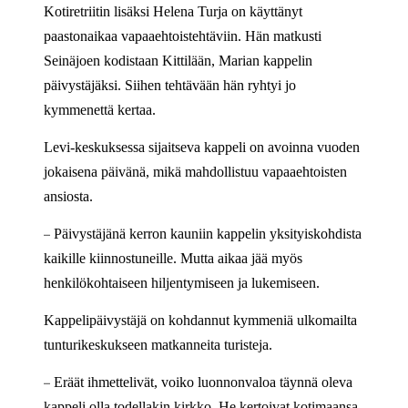
Kotiretriitin lisäksi Helena Turja on käyttänyt
paastonaikaa vapaaehtoistehtäviin. Hän matkusti
Seinäjoen kodistaan Kittilään, Marian kappelin
päivystäjäksi. Siihen tehtävään hän ryhtyi jo
kymmenettä kertaa.
Levi-keskuksessa sijaitseva kappeli on avoinna vuoden
jokaisena päivänä, mikä mahdollistuu vapaaehtoisten
ansiosta.
–
Päivystäjänä kerron kauniin kappelin yksityiskohdista
kaikille kiinnostuneille. Mutta aikaa jää myös
henkilökohtaiseen hiljentymiseen ja lukemiseen.
Kappelipäivystäjä on kohdannut kymmeniä ulkomailta
tunturikeskukseen matkanneita turisteja.
–
Eräät ihmettelivät, voiko luonnonvaloa täynnä oleva
kappeli olla todellakin kirkko. He kertoivat kotimaansa