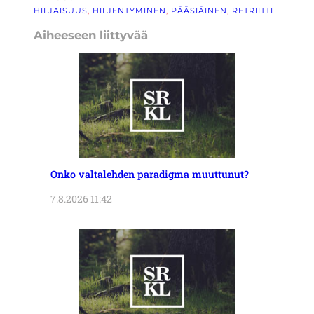
HILJAISUUS
, 
HILJENTYMINEN
, 
PÄÄSIÄINEN
, 
RETRIITTI
Aiheeseen liittyvää
Onko valtalehden paradigma muuttunut?
7.8.2026 11:42