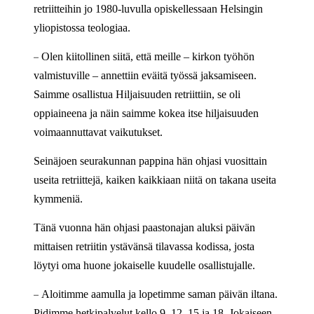
retriitteihin jo 1980-luvulla opiskellessaan Helsingin
yliopistossa teologiaa.
–
Olen kiitollinen siitä, että meille – kirkon työhön
valmistuville – annettiin eväitä työssä jaksamiseen.
Saimme osallistua Hiljaisuuden retriittiin, se oli
oppiaineena ja näin saimme kokea itse hiljaisuuden
voimaannuttavat vaikutukset.
Seinäjoen seurakunnan pappina hän ohjasi vuosittain
useita retriittejä, kaiken kaikkiaan niitä on takana useita
kymmeniä.
Tänä vuonna hän ohjasi paastonajan aluksi päivän
mittaisen retriitin ystävänsä tilavassa kodissa, josta
löytyi oma huone jokaiselle kuudelle osallistujalle.
–
Aloitimme aamulla ja lopetimme saman päivän iltana.
Pidimme hetkipalvelut kello 9, 12, 15 ja 18. Jokaiseen