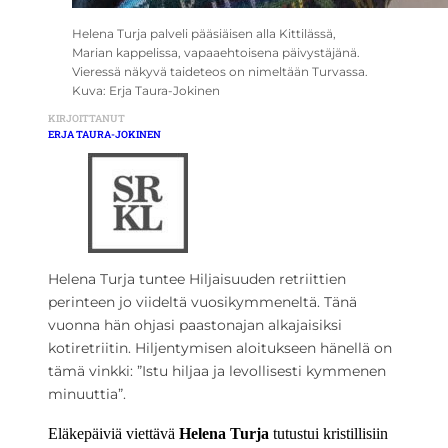
Helena Turja palveli pääsiäisen alla Kittilässä,
Marian kappelissa, vapaaehtoisena päivystäjänä.
Vieressä näkyvä taideteos on nimeltään Turvassa.
Kuva: Erja Taura-Jokinen
KIRJOITTANUT
ERJA TAURA-JOKINEN
Helena Turja tuntee Hiljaisuuden retriittien
perinteen jo viideltä vuosikymmeneltä. Tänä
vuonna hän ohjasi paastonajan alkajaisiksi
kotiretriitin. Hiljentymisen aloitukseen hänellä on
tämä vinkki: ”Istu hiljaa ja levollisesti kymmenen
minuuttia”.
Eläkepäiviä viettävä
Helena Turja
tutustui kristillisiin