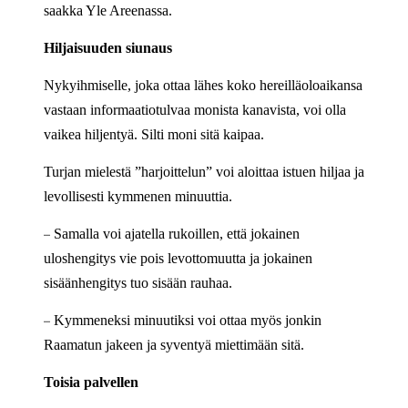
saakka Yle Areenassa.
Hiljaisuuden siunaus
Nykyihmiselle, joka ottaa lähes koko hereilläoloaikansa
vastaan informaatiotulvaa monista kanavista, voi olla
vaikea hiljentyä. Silti moni sitä kaipaa.
Turjan mielestä ”harjoittelun” voi aloittaa istuen hiljaa ja
levollisesti kymmenen minuuttia.
–
Samalla voi ajatella rukoillen, että jokainen
uloshengitys vie pois levottomuutta ja jokainen
sisäänhengitys tuo sisään rauhaa.
–
Kymmeneksi minuutiksi voi ottaa myös jonkin
Raamatun jakeen ja syventyä miettimään sitä.
Toisia palvellen