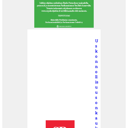
U
s
k
o
n
n
o
ll
is
u
u
s
o
n
k
a
u