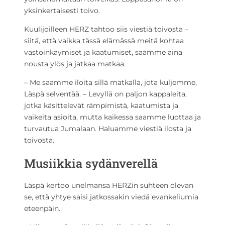
yksinkertaisesti toivo.
Kuulijoilleen HERZ tahtoo siis viestiä toivosta –
siitä, että vaikka tässä elämässä meitä kohtaa
vastoinkäymiset ja kaatumiset, saamme aina
nousta ylös ja jatkaa matkaa.
– Me saamme iloita sillä matkalla, jota kuljemme,
Läspä selventää. – Levyllä on paljon kappaleita,
jotka käsittelevät rämpimistä, kaatumista ja
vaikeita asioita, mutta kaikessa saamme luottaa ja
turvautua Jumalaan. Haluamme viestiä ilosta ja
toivosta.
Musiikkia sydänverellä
Läspä kertoo unelmansa HERZin suhteen olevan
se, että yhtye saisi jatkossakin viedä evankeliumia
eteenpäin.