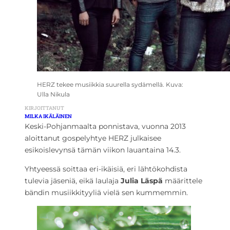
HERZ tekee musiikkia suurella sydämellä. Kuva:
Ulla Nikula
KIRJOITTANUT
MILKA IKÄLÄINEN
Keski-Pohjanmaalta ponnistava, vuonna 2013
aloittanut gospelyhtye HERZ julkaisee
esikoislevynsä tämän viikon lauantaina 14.3.
Yhtyeessä soittaa eri-ikäisiä, eri lähtökohdista
tulevia jäseniä, eikä laulaja
Julia Läspä
määrittele
bändin musiikkityyliä vielä sen kummemmin.