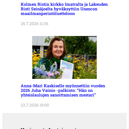
Kolmen Ristin kirkko Imatralta ja Lakeuden
Risti Seinäjoelta hyväksyttiin Unescon
maailmanperintöluetteloon
26.7.2026 11:36
Anna-Mari Kaskiselle myönnettiin vuoden
2026 Juha Vainio -palkinto: ”Hän on
yhteislaulujen sanoittamisen mestari”
23.7.2026 19:00