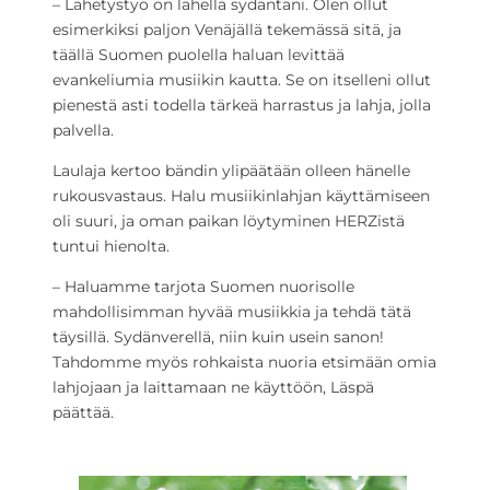
– Lähetystyö on lähellä sydäntäni. Olen ollut
esimerkiksi paljon Venäjällä tekemässä sitä, ja
täällä Suomen puolella haluan levittää
evankeliumia musiikin kautta. Se on itselleni ollut
pienestä asti todella tärkeä harrastus ja lahja, jolla
palvella.
Laulaja kertoo bändin ylipäätään olleen hänelle
rukousvastaus. Halu musiikinlahjan käyttämiseen
oli suuri, ja oman paikan löytyminen HERZistä
tuntui hienolta.
– Haluamme tarjota Suomen nuorisolle
mahdollisimman hyvää musiikkia ja tehdä tätä
täysillä. Sydänverellä, niin kuin usein sanon!
Tahdomme myös rohkaista nuoria etsimään omia
lahjojaan ja laittamaan ne käyttöön, Läspä
päättää.