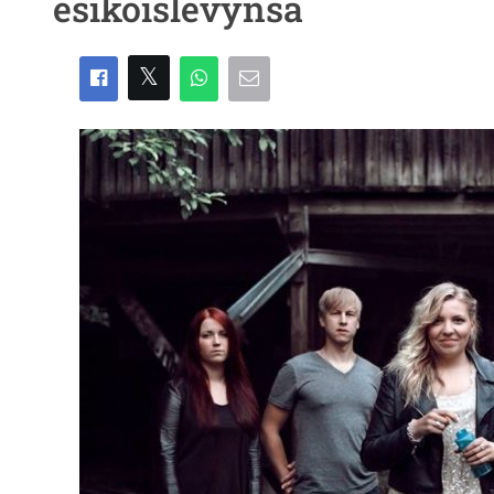
esikoislevynsä