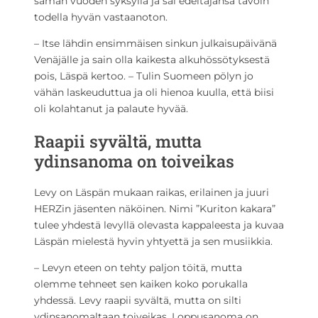
saman vuoden syksyllä ja sai edeltäjänsä tavoin
todella hyvän vastaanoton.
– Itse lähdin ensimmäisen sinkun julkaisupäivänä
Venäjälle ja sain olla kaikesta alkuhössötyksestä
pois, Läspä kertoo. – Tulin Suomeen pölyn jo
vähän laskeuduttua ja oli hienoa kuulla, että biisi
oli kolahtanut ja palaute hyvää.
Raapii syvältä, mutta
ydinsanoma on toiveikas
Levy on Läspän mukaan raikas, erilainen ja juuri
HERZin jäsenten näköinen. Nimi ”Kuriton kakara”
tulee yhdestä levyllä olevasta kappaleesta ja kuvaa
Läspän mielestä hyvin yhtyettä ja sen musiikkia.
– Levyn eteen on tehty paljon töitä, mutta
olemme tehneet sen kaiken koko porukalla
yhdessä. Levy raapii syvältä, mutta on silti
ydinsanomaltaan toiveikas. Loppusanoma on