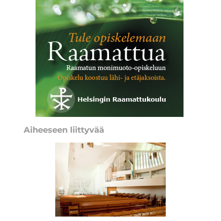
Aiheeseen liittyvää