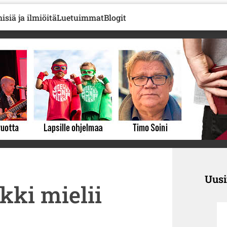
isiä ja ilmiöitä
Luetuimmat
Blogit
Uus
kki mielii