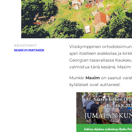
KIRJOITTANUT
Viisikymppinen ortodoksimunk
MARKUS PARTANEN
ajan itselleen erakkolaa ja ki
Georgian tasavallassa Kaukasu
valmistua tänä kesänä. Maxim
Munkki
Maxim
on saanut varat
kyläläiset ovat auttaneet.