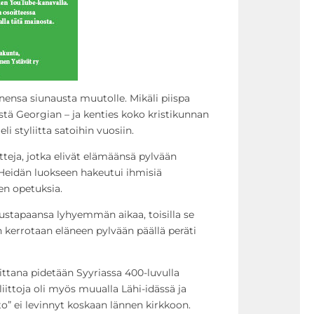
nsa siunausta muutolle. Mikäli piispa
tä Georgian – ja kenties koko kristikunnan
i styliitta satoihin vuosiin.
eetteja, jotka elivät elämäänsä pylvään
 Heidän luokseen hakeutui ihmisiä
en opetuksia.
oitustapaansa lyhyemmän aikaa, toisilla se
 kerrotaan eläneen pylvään päällä peräti
ittana pidetään Syyriassa 400-luvulla
liittoja oli myös muualla Lähi-idässä ja
” ei levinnyt koskaan lännen kirkkoon.