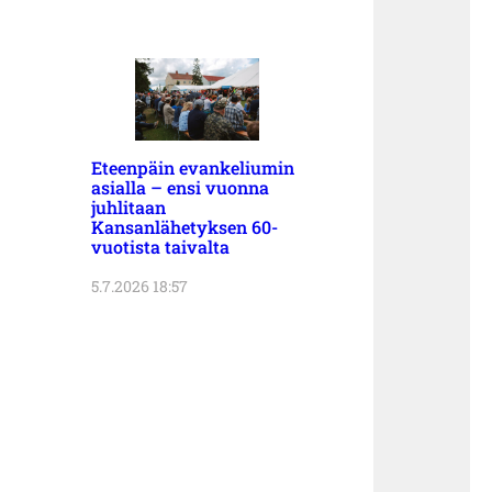
Eteenpäin evankeliumin
asialla – ensi vuonna
juhlitaan
Kansanlähetyksen 60-
vuotista taivalta
5.7.2026 18:57