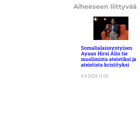
Aiheeseen liittyvää
Somalialaissyntyisen
Ayaan Hirsi Alin tie
muslimista ateistiksi ja
ateistista kristityksi
6.8.2026 11:05