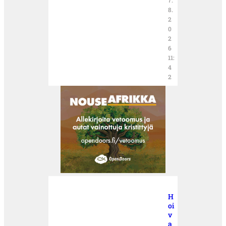
8.
2
0
2
6
11:
4
2
H
oi
v
a