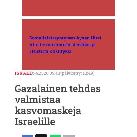
Somalialaissyntyisen Ayaan Hirsi
Alin tie muslimista ateistiksi ja
ateistista kristityksi
ISRAEL
6.4.2020 09:43
(päivitetty: 13:49)
Gazalainen tehdas
valmistaa
kasvomaskeja
Israelille