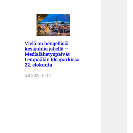
Vielä on hengellisiä
kesäjuhlia jäljellä –
Medialähetyspäivät
Lempäälän Ideaparkissa
22. elokuuta
6.8.2026 10:19