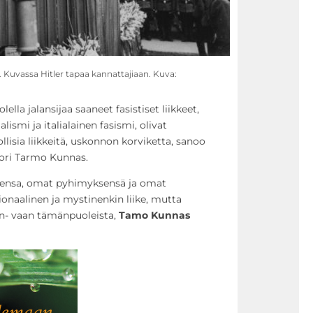
n. Kuvassa Hitler tapaa kannattajiaan. Kuva:
lla jalansijaa saaneet fasistiset liikkeet,
lismi ja italialainen fasismi, olivat
isia liikkeitä, uskonnon korviketta, sanoo
sori Tarmo Kunnas.
utensa, omat pyhimyksensä ja omat
tionaalinen ja mystinenkin liike, mutta
on- vaan tämänpuoleista,
Tamo Kunnas