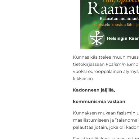
Kunnas käsittelee muun muass
tietokirjassaan
Fasismin lum
vuoksi eurooppalainen älymyst
liikkeisiin.
Kadonneen jäljillä,
kommunismia vastaan
Kunnaksen mukaan fasismin us
maallistumiseen ja ”taianomai
palauttaa jotain, joka oli kado
Fasistiset liikkeet rakensivat