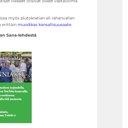
stiset liikkeet olisivat olleet vastavoima
missa myös plutokratian eli rahanvallan
a erittäin
muodikas kansallisuusaate
.
kon Sana-lehdestä