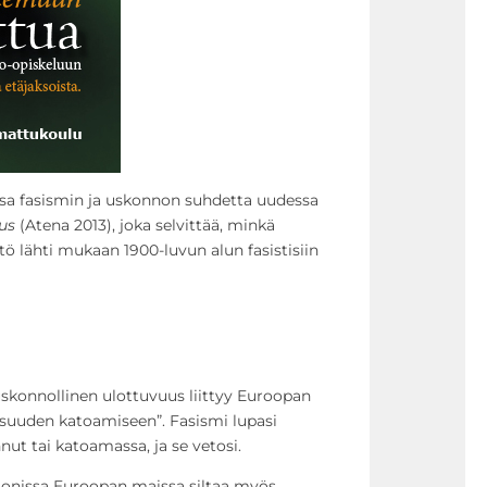
a fasismin ja uskonnon suhdetta uudessa
ous
(Atena 2013), joka selvittää, minkä
ö lähti mukaan 1900-luvun alun fasistisiin
konnollinen ulottuvuus liittyy Euroopan
suuden katoamiseen”. Fasismi lupasi
nnut tai katoamassa, ja se vetosi.
 monissa Euroopan maissa siltaa myös