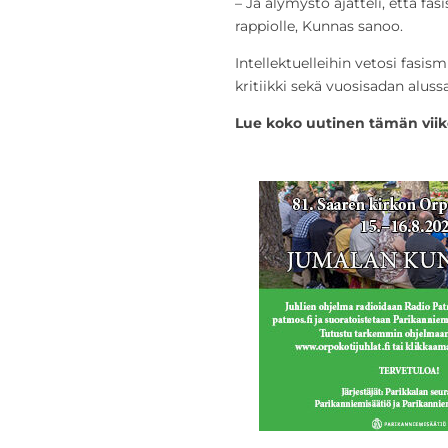
– Ja älymystö ajatteli, että fasi
rappiolle, Kunnas sanoo.
Intellektuelleihin vetosi fasis
kritiikki sekä vuosisadan aluss
Lue koko uutinen tämän vii