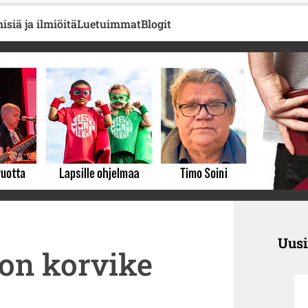
isiä ja ilmiöitä
Luetuimmat
Blogit
Uus
on korvike