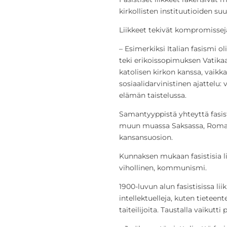
kirkollisten instituutioiden su
Liikkeet tekivät kompromissej
– Esimerkiksi Italian fasismi o
teki erikoissopimuksen Vatikaa
katolisen kirkon kanssa, vaikk
sosiaalidarvinistinen ajattelu:
elämän taistelussa.
Samantyyppistä yhteyttä fasistis
muun muassa Saksassa, Romani
kansansuosion.
Kunnaksen mukaan fasistisia lii
vihollinen, kommunismi.
1900-luvun alun fasistisissa l
intellektuelleja, kuten tieteente
taiteilijoita. Taustalla vaikutt