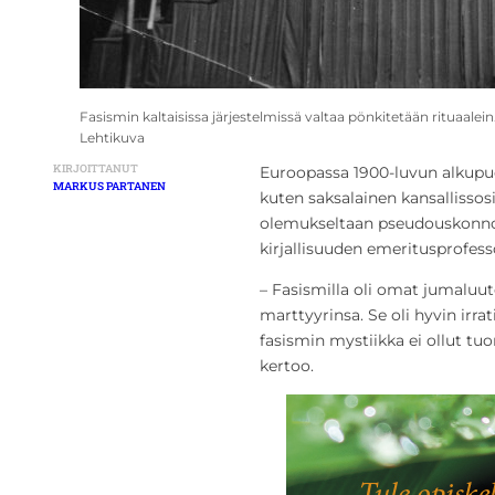
Fasismin kaltaisissa järjestelmissä valtaa pönkitetään rituaalei
Lehtikuva
KIRJOITTANUT
Euroopassa 1900-luvun alkupuole
MARKUS PARTANEN
kuten saksalainen kansallissosia
olemukseltaan pseudouskonnoll
kirjallisuuden emeritusprofes
– Fasismilla oli omat jumalu
marttyyrinsa. Se oli hyvin irra
fasismin mystiikka ei ollut tu
kertoo.