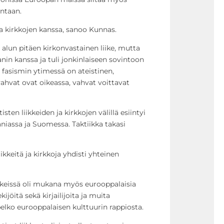
untaan.
a kirkkojen kanssa, sanoo Kunnas.
li alun pitäen kirkonvastainen liike, mutta
nin kanssa ja tuli jonkinlaiseen sovintoon
a fasismin ytimessä on ateistinen,
 vahvat ovat oikeassa, vahvat voittavat
ten liikkeiden ja kirkkojen välillä esiintyi
assa ja Suomessa. Taktiikka takasi
kkeitä ja kirkkoja yhdisti yhteinen
iikkeissä oli mukana myös eurooppalaisia
kijöitä sekä kirjailijoita ja muita
i pelko eurooppalaisen kulttuurin rappiosta.