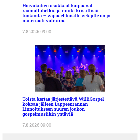
Hoivakotien asukkaat kaipaavat
raamattuhetkiä ja muita kristillisiä
tuokioita – vapaaehtoisille vetäjille on jo
materiaali valmiina
7.8.2026 09:00
Toista kertaa järjestettävä WilliGospel
kokoaa jälleen Lappeenrannan
Linnoitukseen suuren joukon
gospelmusiikin ystäviä
7.8.2026 09:00