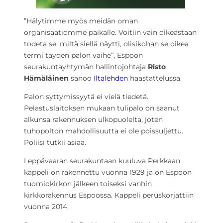
”Hälytimme myös meidän oman
organisaatiomme paikalle. Voitiin vain oikeastaan
todeta se, miltä siellä näytti, olisikohan se oikea
termi täyden palon vaihe”, Espoon
seurakuntayhtymän hallintojohtaja
Risto
Hämäläinen
sanoo
Iltalehden
haastattelussa.
Palon syttymissyytä ei vielä tiedetä.
Pelastuslaitoksen mukaan tulipalo on saanut
alkunsa rakennuksen ulkopuolelta, joten
tuhopolton mahdollisuutta ei ole poissuljettu.
Poliisi tutkii asiaa.
Leppävaaran seurakuntaan kuuluva Perkkaan
kappeli on rakennettu vuonna 1929 ja on Espoon
tuomiokirkon jälkeen toiseksi vanhin
kirkkorakennus Espoossa. Kappeli peruskorjattiin
vuonna 2014.