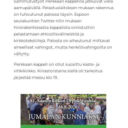
Sammutustyöt Perkkaan kappelilla jatkuivat vielä
aamupäivällä. Pelastuslaitoksen mukaan rakennus
on tuhoutunut palossa täysin. Espoon
seurakuntien Twitter-tilin mukaan
hirsirakenteisesta kappelista onnistuttiin
pelastamaan ehtoollisvälineistöä ja
kirkkotekstiilejä. Palosta on aiheutunut mittavat
aineelliset vahingot, mutta henkilövahingoilta on
vältytty.
Perkkaan kappeli on ollut suosittu kaste- ja
vihkikirkko. Kiirastorstaina siellä oli tarkoitus
järjestää messu klo 19.