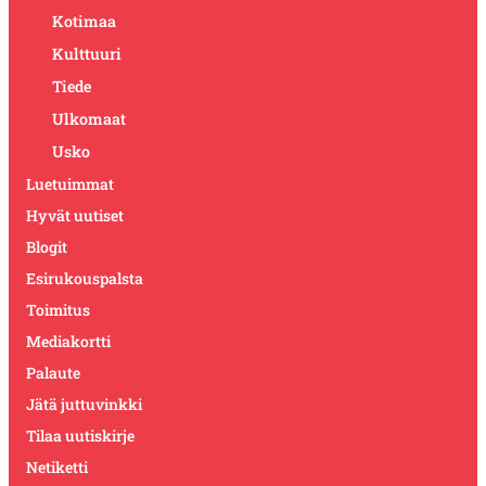
Kotimaa
Kulttuuri
Tiede
Ulkomaat
Usko
Luetuimmat
Hyvät uutiset
Blogit
Esirukouspalsta
Toimitus
Mediakortti
Palaute
Jätä juttuvinkki
Tilaa uutiskirje
Netiketti