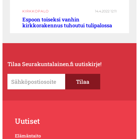
KIRKKOPALO
14.4.2022 12:11
Espoon toiseksi vanhin
kirkkorakennus tuhoutui tulipalossa
Tilaa Seurakuntalainen.fi uutiskirje!
Uutiset
Elämäntaito