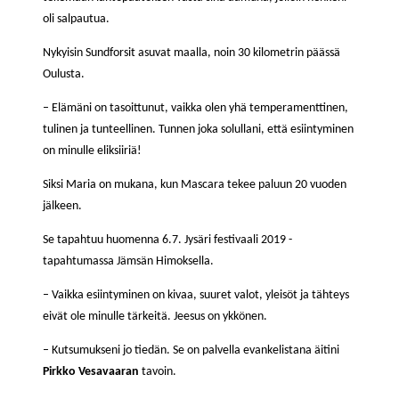
oli salpautua.
Nykyisin Sundforsit asuvat maalla, noin 30 kilometrin päässä
Oulusta.
– Elämäni on tasoittunut, vaikka olen yhä temperamenttinen,
tulinen ja tunteellinen. Tunnen joka solullani, että esiintyminen
on minulle eliksiiriä!
Siksi Maria on mukana, kun Mascara tekee paluun 20 vuoden
jälkeen.
Se tapahtuu huomenna 6.7. Jysäri festivaali 2019 -
tapahtumassa Jämsän Himoksella.
– Vaikka esiintyminen on kivaa, suuret valot, yleisöt ja tähteys
eivät ole minulle tärkeitä. Jeesus on ykkönen.
– Kutsumukseni jo tiedän. Se on palvella evankelistana äitini
Pirkko Vesavaaran
tavoin.