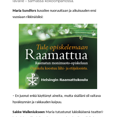
lavalle – samassa kokoonpanossa.
Maria Sundfors
kuvailee nuoruuttaan ja aikuisuuden ensi
vuosiaan rikkinäisiksi:
– En juonut enkä käyttänyt aineita, mutta sisälläni oli valtava
hyväksynnän ja rakkauden kaipuu.
Sakke Walleniukseen
Maria tutustunut lukioikäisenä teatteri-