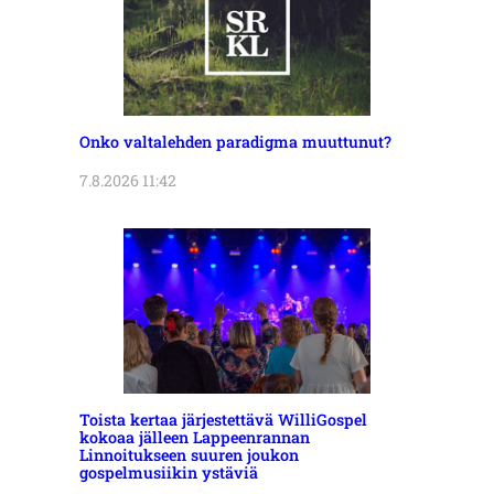
Onko valtalehden paradigma muuttunut?
7.8.2026 11:42
Toista kertaa järjestettävä WilliGospel
kokoaa jälleen Lappeenrannan
Linnoitukseen suuren joukon
gospelmusiikin ystäviä