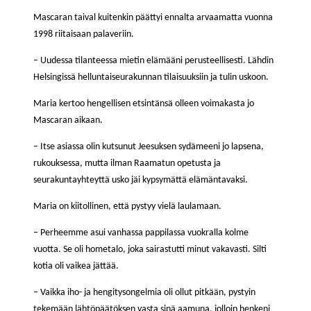
Mascaran taival kuitenkin päättyi ennalta arvaamatta vuonna
1998 riitaisaan palaveriin.
– Uudessa tilanteessa mietin elämääni perusteellisesti. Lähdin
Helsingissä helluntaiseurakunnan tilaisuuksiin ja tulin uskoon.
Maria kertoo hengellisen etsintänsä olleen voimakasta jo
Mascaran aikaan.
– Itse asiassa olin kutsunut Jeesuksen sydämeeni jo lapsena,
rukouksessa, mutta ilman Raamatun opetusta ja
seurakuntayhteyttä usko jäi kypsymättä elämäntavaksi.
Maria on kiitollinen, että pystyy vielä laulamaan.
– Perheemme asui vanhassa pappilassa vuokralla kolme
vuotta. Se oli hometalo, joka sairastutti minut vakavasti. Silti
kotia oli vaikea jättää.
– Vaikka iho- ja hengitysongelmia oli ollut pitkään, pystyin
tekemään lähtöpäätöksen vasta sinä aamuna, jolloin henkeni