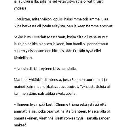
ja laulukurssilla, jolla naiset ystävystyivät ja olivat tiiviisti
yhdessä.
– Muistan, miten viikon lopuksi halasimme toisiamme lujaa.
Siinä hetkessä oli jotain erityistä. Sen jälkeen tiemme erosivat.
Sakke kutsui Marian Mascaraan, koska siitä oli vapautunut
laulajan paikka pian sen jälkeen, kun bändi oli ponnahtanut
suuren yleisön suosioon hittibiisillään Erittäin hyvä ellei
täydellinen.
– Nousin siis tähteyteen täysin ansiotta.
Maria oli yhtäkkiä tilanteessa, jossa Suomen suurimmat ja
maineikkaimmat keikkalavat avautuivat. Tv-haastatteluja oli
kymmenittäin, palstatilaa sivukaupalla.
– Ihmeen hyvin pää kesti. Olimme triona sekä ystäviä että
ammattilaisia, jotka osasivat hallita tilanteen. Mascaralla oli
omantakeinen, viestinnällisesti rohkea tyyli – sanalla sanoen
makee!