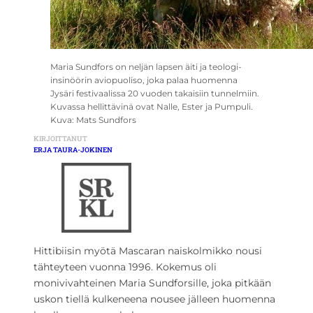
Maria Sundfors on neljän lapsen äiti ja teologi-
insinöörin aviopuoliso, joka palaa huomenna
Jysäri festivaalissa 20 vuoden takaisiin tunnelmiin.
Kuvassa hellittävinä ovat Nalle, Ester ja Pumpuli.
Kuva: Mats Sundfors
KIRJOITTANUT
ERJA TAURA-JOKINEN
Hittibiisin myötä Mascaran naiskolmikko nousi
tähteyteen vuonna 1996. Kokemus oli
monivivahteinen Maria Sundforsille, joka pitkään
uskon tiellä kulkeneena nousee jälleen huomenna