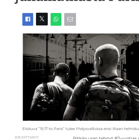
Elokuva ”15:17 to Paris” tulee Yhdysvalloissa ensi-iltaan helmik
KIRJOITTANUT
Pitkän uran tehnyt 87-vuotias