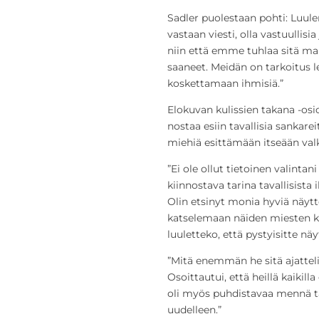
Sadler puolestaan pohti: Luul
vastaan viesti, olla vastuullisi
niin että emme tuhlaa sitä m
saaneet. Meidän on tarkoitus le
koskettamaan ihmisiä.”
Elokuvan kulissien takana -osi
nostaa esiin tavallisia sankare
miehiä esittämään itseään val
”Ei ole ollut tietoinen valinta
kiinnostava tarina tavallisista 
Olin etsinyt monia hyviä näytte
katselemaan näiden miesten ka
luuletteko, että pystyisitte n
”Mitä enemmän he sitä ajatteli
Osoittautui, että heillä kaikill
oli myös puhdistavaa mennä t
uudelleen.”