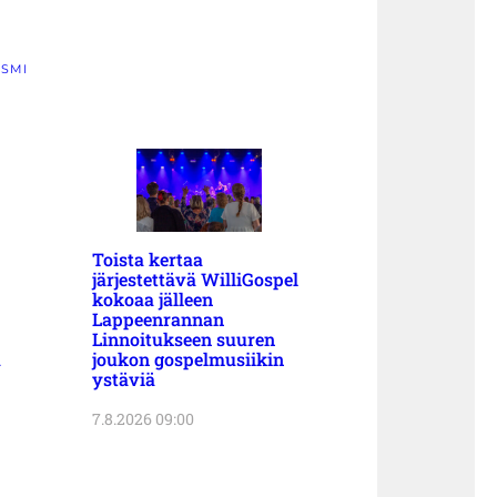
ISMI
Toista kertaa
järjestettävä WilliGospel
kokoaa jälleen
Lappeenrannan
Linnoitukseen suuren
a
joukon gospelmusiikin
ystäviä
7.8.2026 09:00