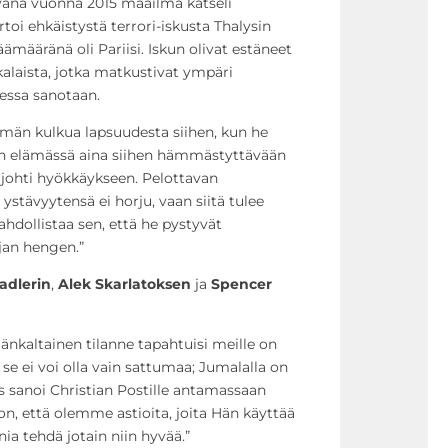
äivänä vuonna 2015 maailma katseli
oi ehkäistystä terrori-iskusta Thalysin
määränä oli Pariisi. Iskun olivat estäneet
laista, jotka matkustivat ympäri
essa sanotaan.
ämän kulkua lapsuudesta siihen, kun he
n elämässä aina siihen hämmästyttävään
 johti hyökkäykseen. Pelottavan
stävyytensä ei horju, vaan siitä tulee
hdollistaa sen, että he pystyvät
jan hengen.”
adlerin
,
Alek Skarlatoksen
ja
Spencer
mänkaltainen tilanne tapahtuisi meille on
tä se ei voi olla vain sattumaa; Jumalalla on
os sanoi Christian Postille antamassaan
on, että olemme astioita, joita Hän käyttää
ia tehdä jotain niin hyvää.”