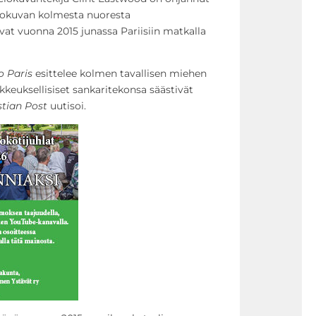
lokuvan kolmesta nuoresta
ivat vuonna 2015 junassa Pariisiin matkalla
to Paris
esittelee kolmen tavallisen miehen
kkeuksellisiset sankaritekonsa säästivät
stian Post
uutisoi.