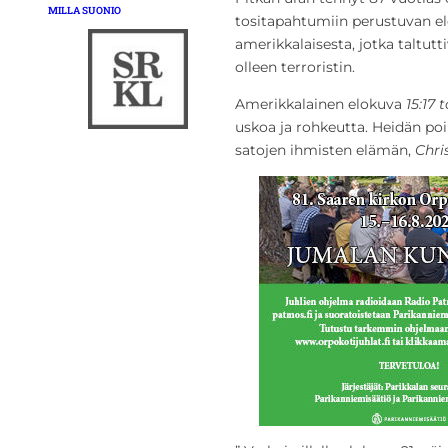
MILLA SUONIO
tositapahtumiin perustuvan e
amerikkalaisesta, jotka taltutt
olleen terroristin.
Amerikkalainen elokuva
15:17 
uskoa ja rohkeutta. Heidän poi
satojen ihmisten elämän,
Chri