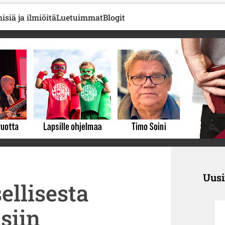
isiä ja ilmiöitä
Luetuimmat
Blogit
Uus
llisesta
siin