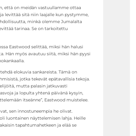
en, että on meidän vastuullamme ottaa
a ja levittää sitä niin laajalle kun pystymme,
ahdollisuutta, minkä olemme Jumalalta
vittää tarinaa. Se on tarkoitettu
ossa Eastwood selittää, miksi hän halusi
ita. Hän myös avautuu siitä, miksi hän pyysi
kokankaalla.
ni tehdä elokuvia sankareista. Tämä on
ihmisistä, jotka tekevät epätavallisia tekoja.
lijöitä, mutta palasin jatkuvasti
svoja ja lopulta yhtenä päivänä kysyin,
äyttelemään itseänne”, Eastwood muistelee.
vat, sen innostuneempia he olivat.
a oli luontainen näyttelemisen lahja. Heille
akaisin tapahtumahetkeen ja elää se