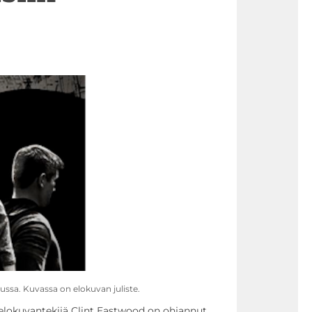
uussa. Kuvassa on elokuvan juliste.
 elokuvantekijä Clint Eastwood on ohjannut