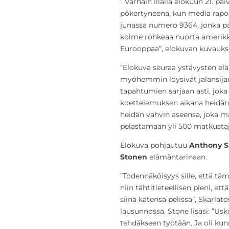
” Varhain illalla elokuun 21. p
pökertyneenä, kun media raport
junassa numero 9364, jonka pää
kolme rohkeaa nuorta amerikka
Eurooppaa”, elokuvan kuvauks
”Elokuva seuraa ystävysten el
myöhemmin löysivät jalansija
tapahtumien sarjaan asti, joka
koettelemuksen aikana heidän y
heidän vahvin aseensa, joka ma
pelastamaan yli 500 matkusta
Elokuva pohjautuu
Anthony S
Stonen
elämäntarinaan.
”Todennäköisyys sille, että tä
niin tähtitieteellisen pieni, et
siinä kätensä pelissä”, Skarlat
lausunnossa. Stone lisäsi: ”Usk
tehdäkseen työtään. Ja oli kunn