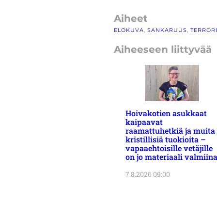
Aiheet
ELOKUVA
, 
SANKARUUS
, 
TERROR
Aiheeseen liittyvää
Hoivakotien asukkaat
kaipaavat
raamattuhetkiä ja muita
kristillisiä tuokioita –
vapaaehtoisille vetäjille
on jo materiaali valmiin
7.8.2026 09:00