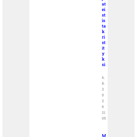
at
ei
st
is
ta
k
ri
st
it
y
k
si
6.
8.
2
0
2
6
11:
05
M