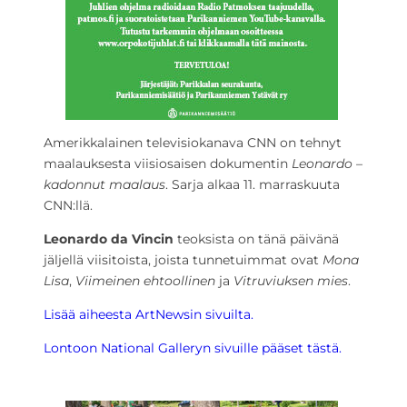
Amerikkalainen televisiokanava CNN on tehnyt
maalauksesta viisiosaisen dokumentin
Leonardo –
kadonnut maalaus
. Sarja alkaa 11. marraskuuta
CNN:llä.
Leonardo da Vincin
teoksista on tänä päivänä
jäljellä viisitoista, joista tunnetuimmat ovat
Mona
Lisa
,
Viimeinen ehtoollinen
ja
Vitruviuksen mies
.
Lisää aiheesta ArtNewsin sivuilta.
Lontoon National Galleryn sivuille pääset tästä.