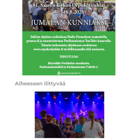
Aiheeseen liittyvää