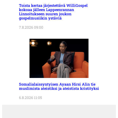
Toista kertaa järjestettävä WilliGospel
kokoaa jälleen Lappeenrannan
Linnoitukseen suuren joukon
gospelmusiikin ystäviä
7.8.2026 09:00
Somalialaissyntyisen Ayaan Hirsi Alin tie
muslimista ateistiksi ja ateistista kristityksi
6.8.2026 11:05