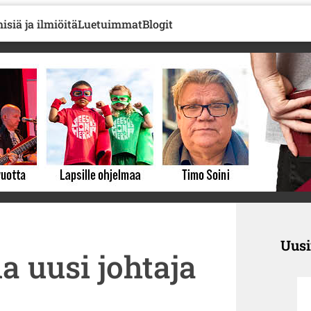
isiä ja ilmiöitä
Luetuimmat
Blogit
Uus
a uusi johtaja