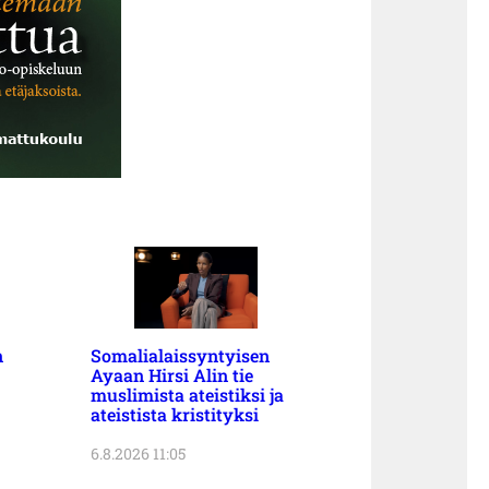
n
Somalialaissyntyisen
Ayaan Hirsi Alin tie
muslimista ateistiksi ja
ateistista kristityksi
6.8.2026 11:05