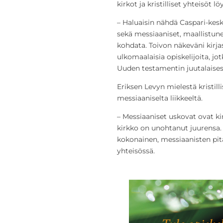
kirkot ja kristilliset yhteisöt l
– Haluaisin nähdä Caspari-kesk
sekä messiaaniset, maallistunee
kohdata. Toivon näkeväni kirja
ulkomaalaisia opiskelijoita, jot
Uuden testamentin juutalaises
Eriksen Levyn mielestä kristilli
messiaaniselta liikkeeltä.
– Messiaaniset uskovat ovat kir
kirkko on unohtanut juurensa. 
kokonainen, messiaanisten pi
yhteisössä.