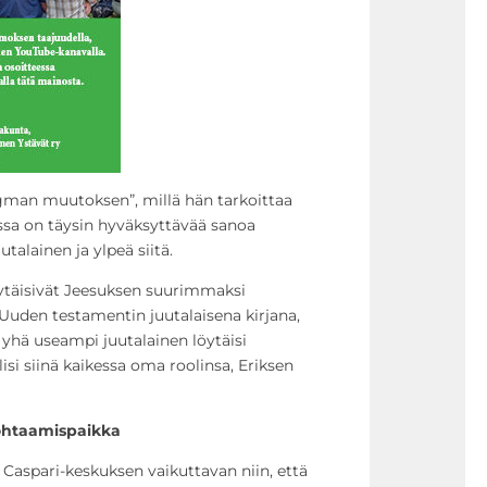
gman muutoksen”, millä hän tarkoittaa
lissa on täysin hyväksyttävää sanoa
talainen ja ylpeä siitä.
öytäisivät Jeesuksen suurimmaksi
 Uuden testamentin juutalaisena kirjana,
ä yhä useampi juutalainen löytäisi
lisi siinä kaikessa oma roolinsa, Eriksen
 kohtaamispaikka
i Caspari-keskuksen vaikuttavan niin, että