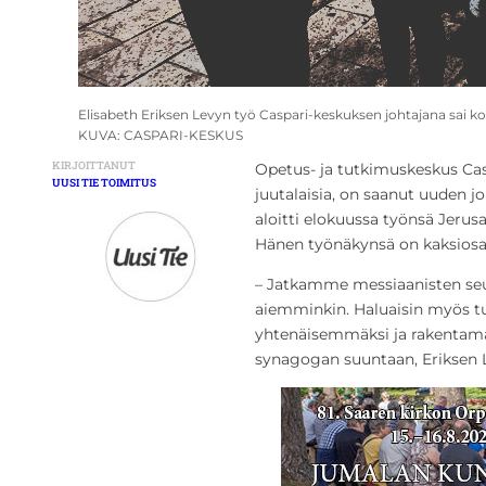
Elisabeth Eriksen Levyn työ Caspari-keskuksen johtajana sai k
KUVA: CASPARI-KESKUS
KIRJOITTANUT
Opetus- ja tutkimuskeskus Cas
UUSI TIE TOIMITUS
juutalaisia, on saanut uuden j
aloitti elokuussa työnsä Jerus
Hänen työnäkynsä on kaksiosa
– Jatkamme messiaanisten seu
aiemminkin. Haluaisin myös tu
yhtenäisemmäksi ja rakentama
synagogan suuntaan, Eriksen 