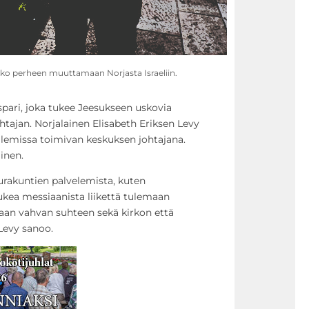
oko perheen muuttamaan Norjasta Israeliin.
pari, joka tukee Jeesukseen uskovia
ohtajan. Norjalainen Elisabeth Eriksen Levy
alemissa toimivan keskuksen johtajana.
inen.
rakuntien palvelemista, kuten
kea messiaanista liikettä tulemaan
an vahvan suhteen sekä kirkon että
Levy sanoo.