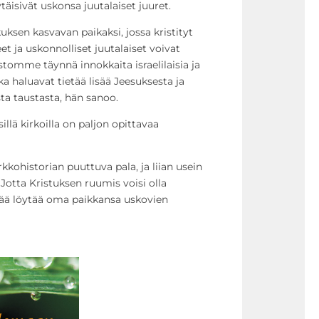
öytäisivät uskonsa juutalaiset juuret.
uksen kasvavan paikaksi, jossa kristityt
t ja uskonnolliset juutalaiset voivat
stomme täynnä innokkaita israelilaisia ja
ka haluavat tietää lisää Jeesuksesta ja
ta taustasta, hän sanoo.
sillä kirkoilla on paljon opittavaa
kkohistorian puuttuva pala, ja liian usein
Jotta Kristuksen ruumis voisi olla
tää löytää oma paikkansa uskovien