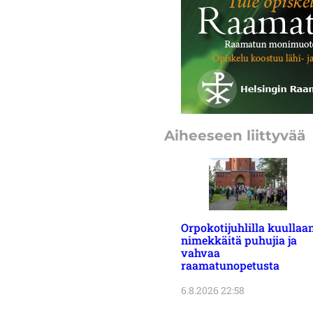
Aiheeseen liittyvää
Orpokotijuhlilla kuullaa
nimekkäitä puhujia ja
vahvaa
raamatunopetusta
6.8.2026 22:58