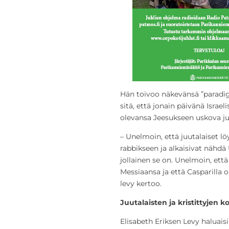
Hän toivoo näkevänsä ”paradi
sitä, että jonain päivänä Israe
olevansa Jeesukseen uskova juu
– Unelmoin, että juutalaiset l
rabbikseen ja alkaisivat nähdä
jollainen se on. Unelmoin, ett
Messiaansa ja että Casparilla o
levy kertoo.
Juutalaisten ja kristittyjen
Elisabeth Eriksen Levy haluais