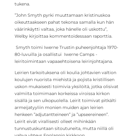
tukena.
”John Smyth pyrki muuttamaan kristinuskoa
oikeuttaakseen pahat tekonsa samalla kun hän
väärinkäytti valtaa, joka hänelle oli uskottu”,
Welby kirjoittaa kommentoidessaan raporttia.
Smyth toimi Iwerne Trustin puheenjohtaja 1970-
80-luvuilla ja osallistui Iwerne Camps -
leiritoimintaan vapaaehtoisena leirinjohtajana.
Leirien tarkoituksena oli koulia johtavien valtion
koulujen nuorista miehistä ja pojista kristillisen
uskon mukaisesti toimivia yksilöitä, jotka olisivat
valmiita toimimaan korkeissa viroissa kirkon
sisällä ja sen ulkopuolella. Leirit toimivat pitkälti
armeijatyyliin monien muiden ajan leirien
henkeen ”adjutantteineen” ja ”upseereineen”.
Leirit eivät virallisesti olleet mihinkään
tunnustuskuntaan sitoutuneita, mutta niillä oli
vahva yhteys Englannin kirkkoon.