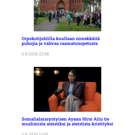
Orpokotijuhlilla kuullaan nimekkäitä
puhujia ja vahvaa raamatunopetusta
6.8.2026 22:58
Somalialaissyntyisen Ayaan Hirsi Alin tie
muslimista ateistiksi ja ateistista kristityksi
6.8.2026 11:05