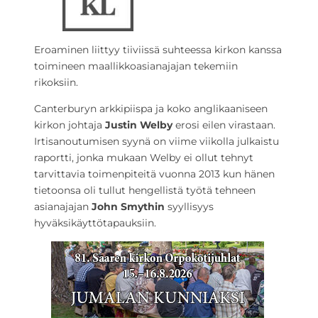
Eroaminen liittyy tiiviissä suhteessa kirkon kanssa
toimineen maallikkoasianajajan tekemiin
rikoksiin.
Canterburyn arkkipiispa ja koko anglikaaniseen
kirkon johtaja
Justin Welby
erosi eilen virastaan.
Irtisanoutumisen syynä on viime viikolla julkaistu
raportti, jonka mukaan Welby ei ollut tehnyt
tarvittavia toimenpiteitä vuonna 2013 kun hänen
tietoonsa oli tullut hengellistä työtä tehneen
asianajajan
John Smythin
syyllisyys
hyväksikäyttötapauksiin.