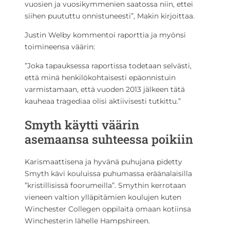
vuosien ja vuosikymmenien saatossa niin, ettei
siihen puututtu onnistuneesti”, Makin kirjoittaa.
Justin Welby kommentoi raporttia ja myönsi
toimineensa väärin:
”Joka tapauksessa raportissa todetaan selvästi,
että minä henkilökohtaisesti epäonnistuin
varmistamaan, että vuoden 2013 jälkeen tätä
kauheaa tragediaa olisi aktiivisesti tutkittu.”
Smyth käytti väärin
asemaansa suhteessa poikiin
Karismaattisena ja hyvänä puhujana pidetty
Smyth kävi kouluissa puhumassa eräänalaisilla
”kristillisissä foorumeilla”. Smythin kerrotaan
vieneen valtion ylläpitämien koulujen kuten
Winchester Collegen oppilaita omaan kotiinsa
Winchesterin lähelle Hampshireen.