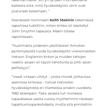
rakentamiselle. Siirryn syrjään murheellisena
kaikesta siitä, mitä hyväksikäytön uhrit ovat
joutuneet kokemaan. ”
Itsenäisesti toimineen
Keith Makinin
tekemässä
raportissa tutkittiin, miten kirkko oli käsitellyt
John Smythin tapausta. Makin toteaa
raportissaan:
”Huolimatta joidenkin yksittäisten ihmisten
pyrkimyksistä tuoda hyväksikäyttö viranomaisten
tietoon, Englannin kirkon ja muiden tahojen
reaktio asiaan oli täysin tehotonta ja johti asian
peittelyyn.”
”Useat virkaan vihityt – joista monet johtavissa
asemissa kirkossa – tulivat tietoisiksi
hyväksikäytöstä eri tilanteissa ainakin vuodesta
1982 eteenpäin. Tieto asiasta tuli monessa
tapauksessa useita vuosia myöhemmin rikoksen
tapahtumisajankohdasta, mutta sitä pimitettiin