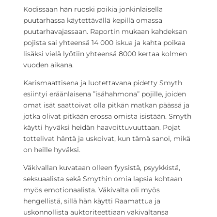
Kodissaan hän ruoski poikia jonkinlaisella
puutarhassa käytettävällä kepillä omassa
puutarhavajassaan. Raportin mukaan kahdeksan
pojista sai yhteensä 14 000 iskua ja kahta poikaa
lisäksi vielä lyötiin yhteensä 8000 kertaa kolmen
vuoden aikana.
Karismaattisena ja luotettavana pidetty Smyth
esiintyi eräänlaisena ”isähahmona” pojille, joiden
omat isät saattoivat olla pitkän matkan päässä ja
jotka olivat pitkään erossa omista isistään. Smyth
käytti hyväksi heidän haavoittuvuuttaan. Pojat
tottelivat häntä ja uskoivat, kun tämä sanoi, mikä
on heille hyväksi.
Väkivallan kuvataan olleen fyysistä, psyykkistä,
seksuaalista sekä Smythin omia lapsia kohtaan
myös emotionaalista. Väkivalta oli myös
hengellistä, sillä hän käytti Raamattua ja
uskonnollista auktoriteettiaan väkivaltansa