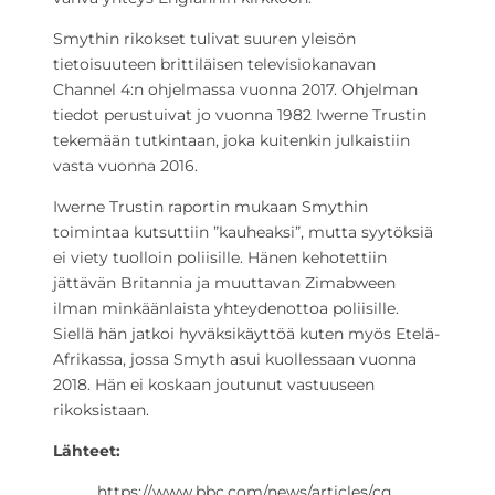
Smythin rikokset tulivat suuren yleisön
tietoisuuteen brittiläisen televisiokanavan
Channel 4:n ohjelmassa vuonna 2017. Ohjelman
tiedot perustuivat jo vuonna 1982 Iwerne Trustin
tekemään tutkintaan, joka kuitenkin julkaistiin
vasta vuonna 2016.
Iwerne Trustin raportin mukaan Smythin
toimintaa kutsuttiin ”kauheaksi”, mutta syytöksiä
ei viety tuolloin poliisille. Hänen kehotettiin
jättävän Britannia ja muuttavan Zimabween
ilman minkäänlaista yhteydenottoa poliisille.
Siellä hän jatkoi hyväksikäyttöä kuten myös Etelä-
Afrikassa, jossa Smyth asui kuollessaan vuonna
2018. Hän ei koskaan joutunut vastuuseen
rikoksistaan.
Lähteet:
https://www.bbc.com/news/articles/cq