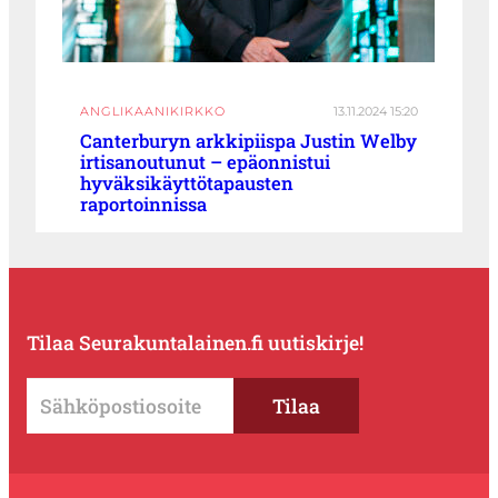
ANGLIKAANIKIRKKO
13.11.2024 15:20
Canterburyn arkkipiispa Justin Welby
irtisanoutunut – epäonnistui
hyväksikäyttötapausten
raportoinnissa
Tilaa Seurakuntalainen.fi uutiskirje!