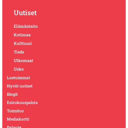
Uutiset
Elämäntaito
Kotimaa
Kulttuuri
Tiede
Ulkomaat
Usko
Luetuimmat
Hyvät uutiset
Blogit
Esirukouspalsta
Toimitus
Mediakortti
Palaute