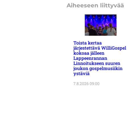
Aiheeseen liittyvää
Toista kertaa
järjestettävä WilliGospel
kokoaa jälleen
Lappeenrannan
Linnoitukseen suuren
joukon gospelmusiikin
ystäviä
7.8.2026 09:00