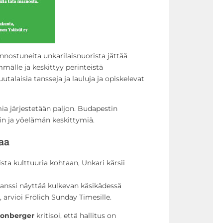
innostuneita unkarilaisnuorista jättää
mälle ja keskittyy perinteistä
utalaisia tansseja ja lauluja ja opiskelevat
ia järjestetään paljon. Budapestin
rin ja yöelämän keskittymiä.
aa
sta kulttuuria kohtaan, Unkari kärsii
sanssi näyttää kulkevan käsikädessä
arvioi Frölich Sunday Timesille.
onberger
kritisoi, että hallitus on