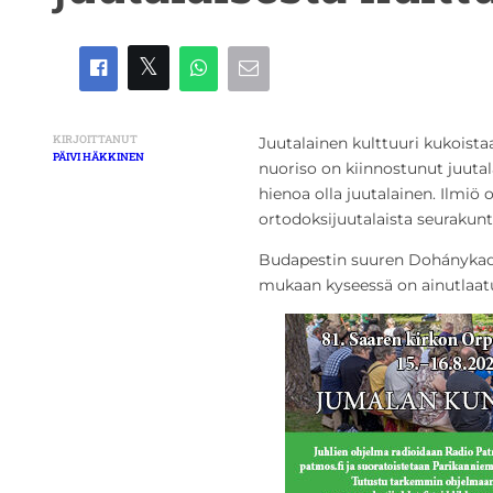
KIRJOITTANUT
Juutalainen kulttuuri kukoistaa
PÄIVI HÄKKINEN
nuoriso on kiinnostunut juutal
hienoa olla juutalainen. Ilmi
ortodoksijuutalaista seurakunt
Budapestin suuren Dohányka
mukaan kyseessä on ainutlaatu