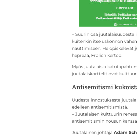
– Suurin osa juutalaisuudesta 
kuitenkin itse uskonnon vähem
nauttimiseen. He opiskelevat ju
hepreaa, Frölich kertoo.
Myös juutalaisia katutapahtum
juutalaiskorttelit ovat kulttuu
Antisemitismi kukoist
Uudesta innostuksesta juutalai
edelleen antisemitismistä.
– Juutalaisen kulttuurin renes
antisemitismin nousun kanssa, 
Juutalainen johtaja
Adam Sch