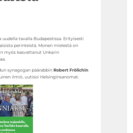
 uudella tavalla Budapestissa. Erityisesti
aisista perinteistä. Monen mielestä on
ö on myös kasvattanut Unkarin
aa.
dun synagogan päärabbin
Robert Frölichin
inen ilmiö, uutisoi Helsinginsanomat.