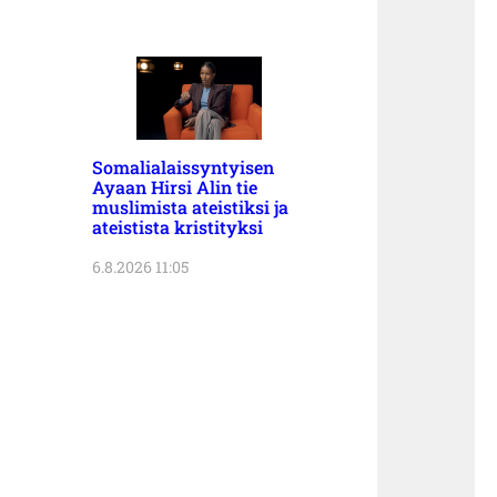
Somalialaissyntyisen
Ayaan Hirsi Alin tie
muslimista ateistiksi ja
ateistista kristityksi
6.8.2026 11:05