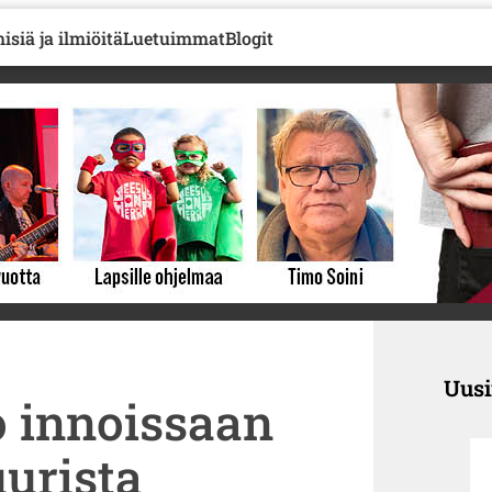
isiä ja ilmiöitä
Luetuimmat
Blogit
Uus
o innoissaan
uurista