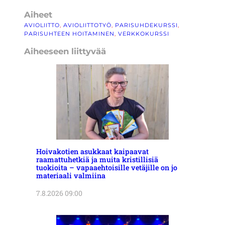
Aiheet
AVIOLIITTO
, 
AVIOLIITTOTYÖ
, 
PARISUHDEKURSSI
, 
PARISUHTEEN HOITAMINEN
, 
VERKKOKURSSI
Aiheeseen liittyvää
Hoivakotien asukkaat kaipaavat
raamattuhetkiä ja muita kristillisiä
tuokioita – vapaaehtoisille vetäjille on jo
materiaali valmiina
7.8.2026 09:00