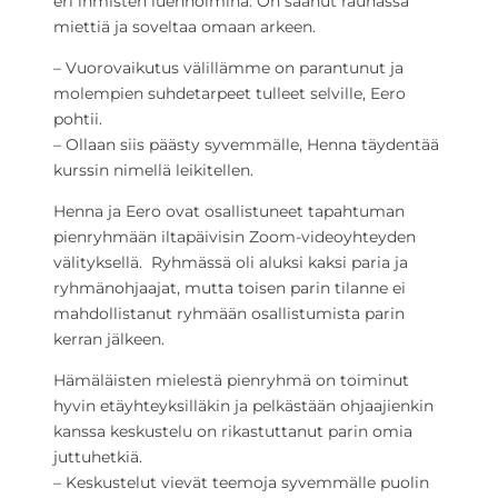
eri ihmisten luennoimina. On saanut rauhassa
miettiä ja soveltaa omaan arkeen.
– Vuorovaikutus välillämme on parantunut ja
molempien suhdetarpeet tulleet selville, Eero
pohtii.
– Ollaan siis päästy syvemmälle, Henna täydentää
kurssin nimellä leikitellen.
Henna ja Eero ovat osallistuneet tapahtuman
pienryhmään iltapäivisin Zoom-videoyhteyden
välityksellä. Ryhmässä oli aluksi kaksi paria ja
ryhmänohjaajat, mutta toisen parin tilanne ei
mahdollistanut ryhmään osallistumista parin
kerran jälkeen.
Hämäläisten mielestä pienryhmä on toiminut
hyvin etäyhteyksilläkin ja pelkästään ohjaajienkin
kanssa keskustelu on rikastuttanut parin omia
juttuhetkiä.
– Keskustelut vievät teemoja syvemmälle puolin