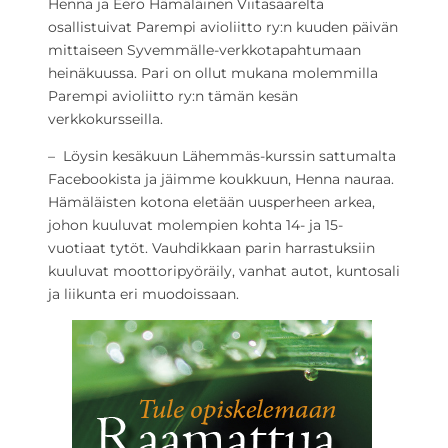
Henna ja Eero Hämäläinen Viitasaarelta
osallistuivat Parempi avioliitto ry:n kuuden päivän
mittaiseen Syvemmälle-verkkotapahtumaan
heinäkuussa. Pari on ollut mukana molemmilla
Parempi avioliitto ry:n tämän kesän
verkkokursseilla.
– Löysin kesäkuun Lähemmäs-kurssin sattumalta
Facebookista ja jäimme koukkuun, Henna nauraa.
Hämäläisten kotona eletään uusperheen arkea,
johon kuuluvat molempien kohta 14- ja 15-
vuotiaat tytöt. Vauhdikkaan parin harrastuksiin
kuuluvat moottoripyöräily, vanhat autot, kuntosali
ja liikunta eri muodoissaan.