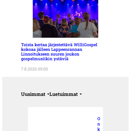
Toista kertaa järjestettävä WilliGospel
kokoaa jälleen Lappeenrannan
Linnoitukseen suuren joukon
gospelmusiikin ystäviä
7.8.2026 09:00
Uusimmat
Luetuimmat
O
n
k