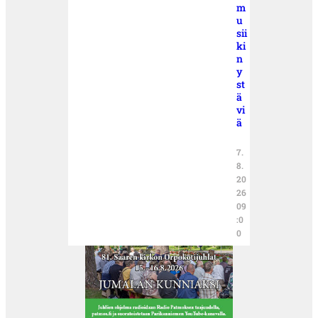
m
u
sii
ki
n
y
st
ä
vi
ä
7.
8.
20
26
09
:0
0