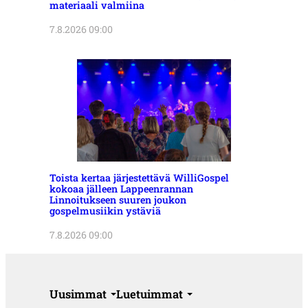
materiaali valmiina
7.8.2026 09:00
Toista kertaa järjestettävä WilliGospel
kokoaa jälleen Lappeenrannan
Linnoitukseen suuren joukon
gospelmusiikin ystäviä
7.8.2026 09:00
Uusimmat
Luetuimmat