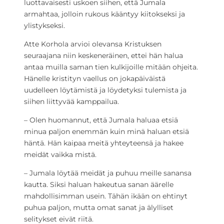
luottavaisesti uskoen siihen, että Jumala
armahtaa, jolloin rukous kääntyy kiitokseksi ja
ylistykseksi.
Atte Korhola arvioi olevansa Kristuksen
seuraajana niin keskeneräinen, ettei hän halua
antaa muilla saman tien kulkijoille mitään ohjeita.
Hänelle kristityn vaellus on jokapäiväistä
uudelleen löytämistä ja löydetyksi tulemista ja
siihen liittyvää kamppailua.
– Olen huomannut, että Jumala haluaa etsiä
minua paljon enemmän kuin minä haluan etsiä
häntä. Hän kaipaa meitä yhteyteensä ja hakee
meidät vaikka mistä.
– Jumala löytää meidät ja puhuu meille sanansa
kautta. Siksi haluan hakeutua sanan äärelle
mahdollisimman usein. Tähän ikään on ehtinyt
puhua paljon, mutta omat sanat ja älylliset
selitykset eivät riitä.