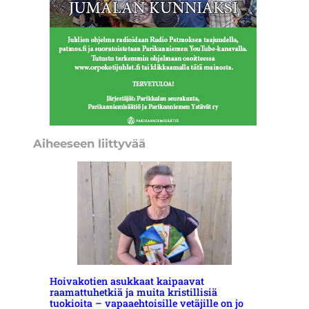
Aiheeseen liittyvää
Hoivakotien asukkaat kaipaavat
raamattuhetkiä ja muita kristillisiä
tuokioita – vapaaehtoisille vetäjille on jo