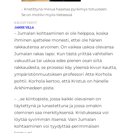
– Kristittynä minua haastaa pyrkimys totuuteen.
Se on motiivi myös tieteessä
KIRJOITTANUT
JANNE VILLA
– Jumalan kohtaaminen ei ole helppoa, koska
ihminen ajattelee monesti, ettei ole hänen
rakkautensa arvoinen. On vaikea uskoa olevansa
Jumalan rakas lapsi. Kun tästä yrittää vähitellen
vakuuttua tai uskoa edes pienen osan siitä
rakkaudesta, se prosessi käy yleensä kivun kautta,
ympäristönmuutoksen professori Atte Korhola
pohtii. Korhola kertoo, että Kristus on hänelle
Arkhimedeen piste.
– …se kiintopiste, jossa kaikki olevainen on
täytettynä ja lunastettuna ja jossa omakin
oleminen saa merkityksensä. Kristuksessa voi
löytää syvimmän itsensä. Vain Jumalan
kohtaaminen voi tyydyttää perimmäisen