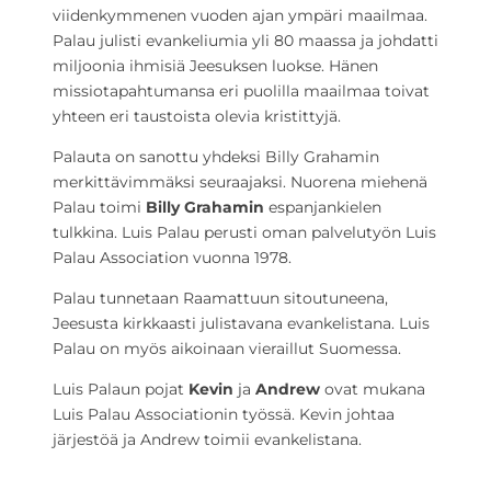
viidenkymmenen vuoden ajan ympäri maailmaa.
Palau julisti evankeliumia yli 80 maassa ja johdatti
miljoonia ihmisiä Jeesuksen luokse. Hänen
missiotapahtumansa eri puolilla maailmaa toivat
yhteen eri taustoista olevia kristittyjä.
Palauta on sanottu yhdeksi Billy Grahamin
merkittävimmäksi seuraajaksi. Nuorena miehenä
Palau toimi
Billy Grahamin
espanjankielen
tulkkina. Luis Palau perusti oman palvelutyön Luis
Palau Association vuonna 1978.
Palau tunnetaan Raamattuun sitoutuneena,
Jeesusta kirkkaasti julistavana evankelistana. Luis
Palau on myös aikoinaan vieraillut Suomessa.
Luis Palaun pojat
Kevin
ja
Andrew
ovat mukana
Luis Palau Associationin työssä. Kevin johtaa
järjestöä ja Andrew toimii evankelistana.