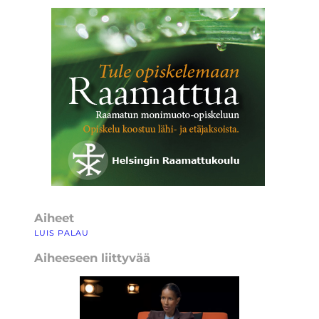
Aiheet
LUIS PALAU
Aiheeseen liittyvää