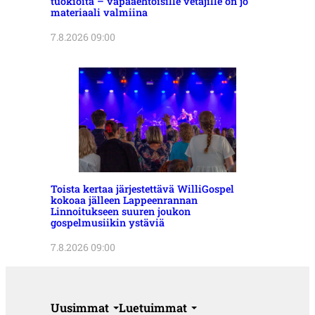
tuokioita – vapaaehtoisille vetäjille on jo
materiaali valmiina
7.8.2026 09:00
Toista kertaa järjestettävä WilliGospel
kokoaa jälleen Lappeenrannan
Linnoitukseen suuren joukon
gospelmusiikin ystäviä
7.8.2026 09:00
Uusimmat
Luetuimmat