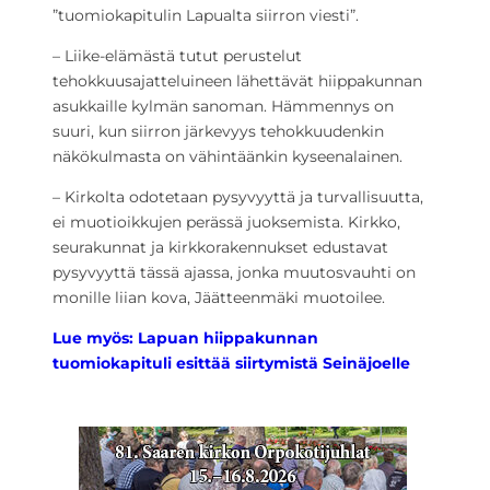
”tuomiokapitulin Lapualta siirron viesti”.
– Liike-elämästä tutut perustelut
tehokkuusajatteluineen lähettävät hiippakunnan
asukkaille kylmän sanoman. Hämmennys on
suuri, kun siirron järkevyys tehokkuudenkin
näkökulmasta on vähintäänkin kyseenalainen.
– Kirkolta odotetaan pysyvyyttä ja turvallisuutta,
ei muotioikkujen perässä juoksemista. Kirkko,
seurakunnat ja kirkkorakennukset edustavat
pysyvyyttä tässä ajassa, jonka muutosvauhti on
monille liian kova, Jäätteenmäki muotoilee.
Lue myös: Lapuan hiippakunnan
tuomiokapituli esittää siirtymistä Seinäjoelle