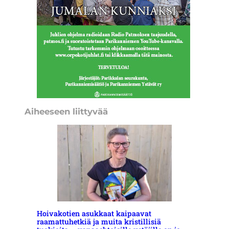
Aiheeseen liittyvää
Hoivakotien asukkaat kaipaavat
raamattuhetkiä ja muita kristillisiä