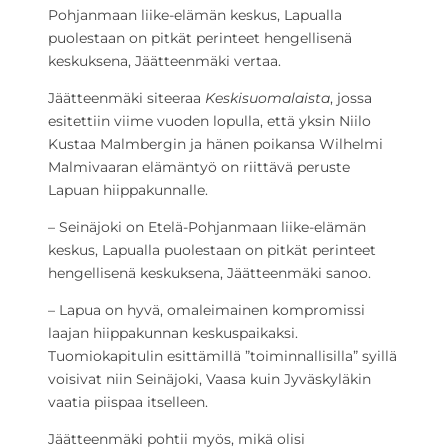
Pohjanmaan liike-elämän keskus, Lapualla
puolestaan on pitkät perinteet hengellisenä
keskuksena, Jäätteenmäki vertaa.
Jäätteenmäki siteeraa
Keskisuomalaista
, jossa
esitettiin viime vuoden lopulla, että yksin Niilo
Kustaa Malmbergin ja hänen poikansa Wilhelmi
Malmivaaran elämäntyö on riittävä peruste
Lapuan hiippakunnalle.
– Seinäjoki on Etelä-Pohjanmaan liike-elämän
keskus, Lapualla puolestaan on pitkät perinteet
hengellisenä keskuksena, Jäätteenmäki sanoo.
– Lapua on hyvä, omaleimainen kompromissi
laajan hiippakunnan keskuspaikaksi.
Tuomiokapitulin esittämillä ”toiminnallisilla” syillä
voisivat niin Seinäjoki, Vaasa kuin Jyväskyläkin
vaatia piispaa itselleen.
Jäätteenmäki pohtii myös, mikä olisi