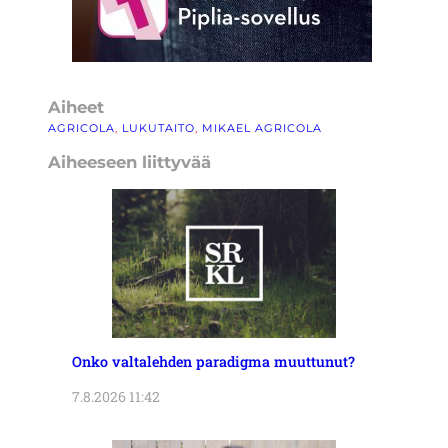
Aiheet
AGRICOLA
, 
LUKUTAITO
, 
MIKAEL AGRICOLA
Aiheeseen liittyvää
Onko valtalehden paradigma muuttunut?
7.8.2026 11:42