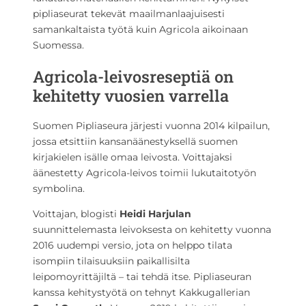
pipliaseurat tekevät maailmanlaajuisesti
samankaltaista työtä kuin Agricola aikoinaan
Suomessa.
Agricola-leivosreseptiä on
kehitetty vuosien varrella
Suomen Pipliaseura järjesti vuonna 2014 kilpailun,
jossa etsittiin kansanäänestyksellä suomen
kirjakielen isälle omaa leivosta. Voittajaksi
äänestetty Agricola-leivos toimii lukutaitotyön
symbolina.
Voittajan, blogisti
Heidi Harjulan
suunnittelemasta leivoksesta on kehitetty vuonna
2016 uudempi versio, jota on helppo tilata
isompiin tilaisuuksiin paikallisilta
leipomoyrittäjiltä – tai tehdä itse. Pipliaseuran
kanssa kehitystyötä on tehnyt Kakkugallerian