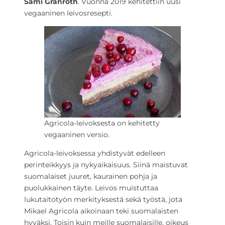
Sami Granroth
. Vuonna 2019 kehitettiin uusi
vegaaninen leivosresepti.
Agricola-leivoksesta on kehitetty
vegaaninen versio.
Agricola-leivoksessa yhdistyvät edelleen
perinteikkyys ja nykyaikaisuus. Siinä maistuvat
suomalaiset juuret, kaurainen pohja ja
puolukkainen täyte. Leivos muistuttaa
lukutaitotyön merkityksestä sekä työstä, jota
Mikael Agricola aikoinaan teki suomalaisten
hyväksi. Toisin kuin meille suomalaisille, oikeus