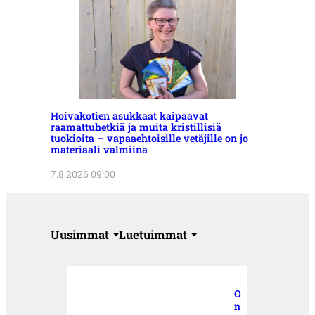
Hoivakotien asukkaat kaipaavat
raamattuhetkiä ja muita kristillisiä
tuokioita – vapaaehtoisille vetäjille on jo
materiaali valmiina
7.8.2026 09:00
Uusimmat
Luetuimmat
O
n