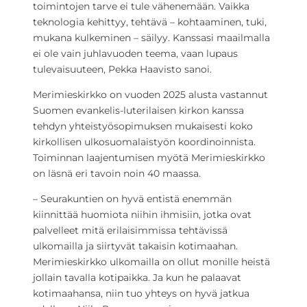
toimintojen tarve ei tule vähenemään. Vaikka
teknologia kehittyy, tehtävä – kohtaaminen, tuki,
mukana kulkeminen – säilyy. Kanssasi maailmalla
ei ole vain juhlavuoden teema, vaan lupaus
tulevaisuuteen, Pekka Haavisto sanoi.
Merimieskirkko on vuoden 2025 alusta vastannut
Suomen evankelis-luterilaisen kirkon kanssa
tehdyn yhteistyösopimuksen mukaisesti koko
kirkollisen ulkosuomalaistyön koordinoinnista.
Toiminnan laajentumisen myötä Merimieskirkko
on läsnä eri tavoin noin 40 maassa.
– Seurakuntien on hyvä entistä enemmän
kiinnittää huomiota niihin ihmisiin, jotka ovat
palvelleet mitä erilaisimmissa tehtävissä
ulkomailla ja siirtyvät takaisin kotimaahan.
Merimieskirkko ulkomailla on ollut monille heistä
jollain tavalla kotipaikka. Ja kun he palaavat
kotimaahansa, niin tuo yhteys on hyvä jatkua