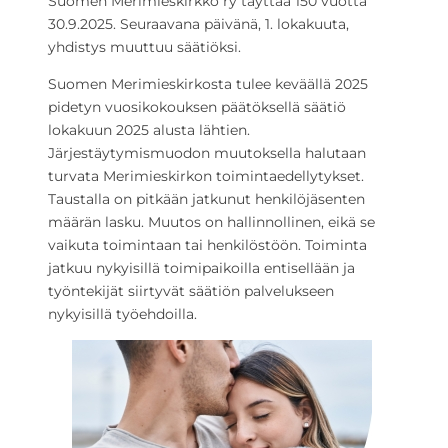
Suomen Merimieskirkko ry täyttää 150 vuotta
30.9.2025. Seuraavana päivänä, 1. lokakuuta,
yhdistys muuttuu säätiöksi.
Suomen Merimieskirkosta tulee keväällä 2025
pidetyn vuosikokouksen päätöksellä säätiö
lokakuun 2025 alusta lähtien.
Järjestäytymismuodon muutoksella halutaan
turvata Merimieskirkon toimintaedellytykset.
Taustalla on pitkään jatkunut henkilöjäsenten
määrän lasku. Muutos on hallinnollinen, eikä se
vaikuta toimintaan tai henkilöstöön. Toiminta
jatkuu nykyisillä toimipaikoilla entisellään ja
työntekijät siirtyvät säätiön palvelukseen
nykyisillä työehdoilla.