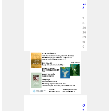
vi
ä
7.
8.
20
26
09
:0
0
O
r