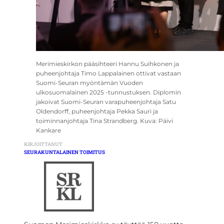
Merimieskirkon pääsihteeri Hannu Suihkonen ja
puheenjohtaja Timo Lappalainen ottivat vastaan
Suomi-Seuran myöntämän Vuoden
ulkosuomalainen 2025 -tunnustuksen. Diplomin
jakoivat Suomi-Seuran varapuheenjohtaja Satu
Oldendorff, puheenjohtaja Pekka Sauri ja
toiminnanjohtaja Tina Strandberg. Kuva: Päivi
Kankare
KIRJOITTANUT
SEURAKUNTALAINEN TOIMITUS