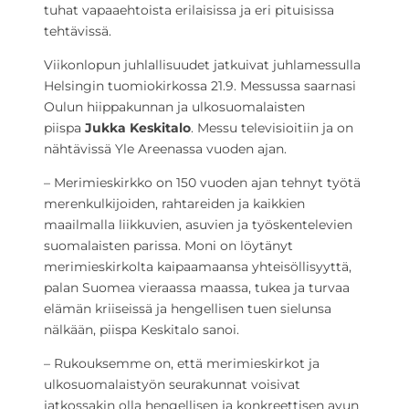
tuhat vapaaehtoista erilaisissa ja eri pituisissa
tehtävissä.
Viikonlopun juhlallisuudet jatkuivat juhlamessulla
Helsingin tuomiokirkossa 21.9. Messussa saarnasi
Oulun hiippakunnan ja ulkosuomalaisten
piispa
Jukka Keskitalo
. Messu televisioitiin ja on
nähtävissä Yle Areenassa vuoden ajan.
– Merimieskirkko on 150 vuoden ajan tehnyt työtä
merenkulkijoiden, rahtareiden ja kaikkien
maailmalla liikkuvien, asuvien ja työskentelevien
suomalaisten parissa. Moni on löytänyt
merimieskirkolta kaipaamaansa yhteisöllisyyttä,
palan Suomea vieraassa maassa, tukea ja turvaa
elämän kriiseissä ja hengellisen tuen sielunsa
nälkään, piispa Keskitalo sanoi.
– Rukouksemme on, että merimieskirkot ja
ulkosuomalaistyön seurakunnat voisivat
jatkossakin olla hengellisen ja konkreettisen avun