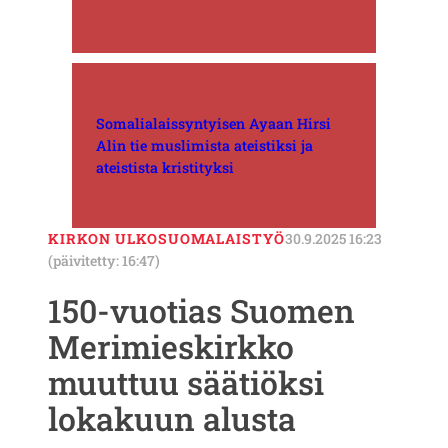
Somalialaissyntyisen Ayaan Hirsi
Alin tie muslimista ateistiksi ja
ateistista kristityksi
KIRKON ULKOSUOMALAISTYÖ
30.9.2025 16:23
(päivitetty: 16:47)
150-vuotias Suomen
Merimieskirkko
muuttuu säätiöksi
lokakuun alusta