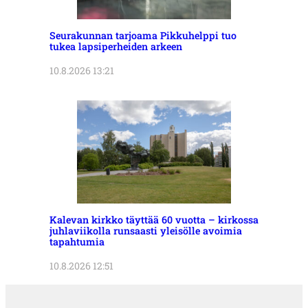
Seurakunnan tarjoama Pikkuhelppi tuo
tukea lapsiperheiden arkeen
10.8.2026 13:21
Kalevan kirkko täyttää 60 vuotta – kirkossa
juhlaviikolla runsaasti yleisölle avoimia
tapahtumia
10.8.2026 12:51