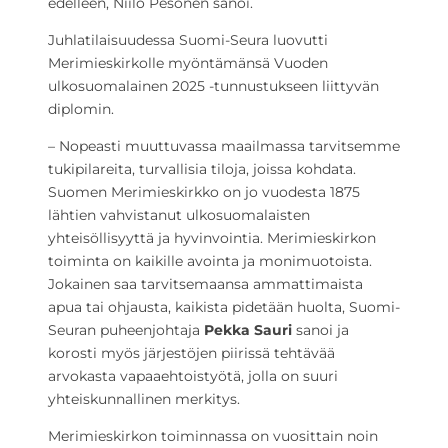
edelleen, Niilo Pesonen sanoi.
Juhlatilaisuudessa Suomi-Seura luovutti
Merimieskirkolle myöntämänsä Vuoden
ulkosuomalainen 2025 -tunnustukseen liittyvän
diplomin.
– Nopeasti muuttuvassa maailmassa tarvitsemme
tukipilareita, turvallisia tiloja, joissa kohdata.
Suomen Merimieskirkko on jo vuodesta 1875
lähtien vahvistanut ulkosuomalaisten
yhteisöllisyyttä ja hyvinvointia. Merimieskirkon
toiminta on kaikille avointa ja monimuotoista.
Jokainen saa tarvitsemaansa ammattimaista
apua tai ohjausta, kaikista pidetään huolta, Suomi-
Seuran puheenjohtaja
Pekka Sauri
sanoi ja
korosti myös järjestöjen piirissä tehtävää
arvokasta vapaaehtoistyötä, jolla on suuri
yhteiskunnallinen merkitys.
Merimieskirkon toiminnassa on vuosittain noin