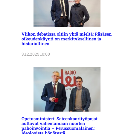
Viikon debatissa oltiin yhtä mieltä: Räsäsen
oikeudenkäynti on merkityksellinen ja
historiallinen
3.12.2025 10:00
Opetusministeri: Sateenkaarityöpajat
auttavat vähentämään nuorten
pahoinvointia – Perussuomalainen:
Ideologista höpötystä