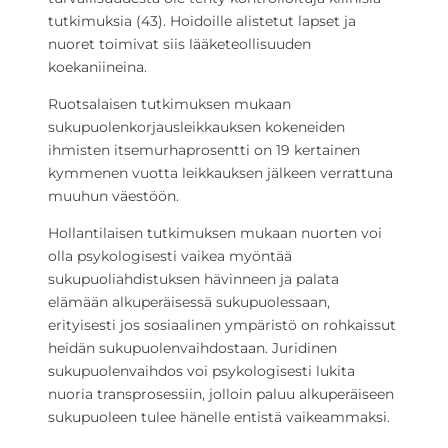
tutkimuksia (43). Hoidoille alistetut lapset ja
nuoret toimivat siis lääketeollisuuden
koekaniineina.
Ruotsalaisen tutkimuksen mukaan
sukupuolenkorjausleikkauksen kokeneiden
ihmisten itsemurhaprosentti on 19 kertainen
kymmenen vuotta leikkauksen jälkeen verrattuna
muuhun väestöön.
Hollantilaisen tutkimuksen mukaan nuorten voi
olla psykologisesti vaikea myöntää
sukupuoliahdistuksen hävinneen ja palata
elämään alkuperäisessä sukupuolessaan,
erityisesti jos sosiaalinen ympäristö on rohkaissut
heidän sukupuolenvaihdostaan. Juridinen
sukupuolenvaihdos voi psykologisesti lukita
nuoria transprosessiin, jolloin paluu alkuperäiseen
sukupuoleen tulee hänelle entistä vaikeammaksi.