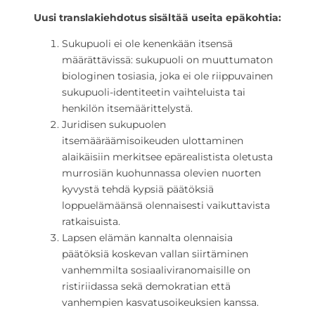
Uusi translakiehdotus sisältää useita epäkohtia:
Sukupuoli ei ole kenenkään itsensä
määrättävissä: sukupuoli on muuttumaton
biologinen tosiasia, joka ei ole riippuvainen
sukupuoli-identiteetin vaihteluista tai
henkilön itsemäärittelystä.
Juridisen sukupuolen
itsemääräämisoikeuden ulottaminen
alaikäisiin merkitsee epärealistista oletusta
murrosiän kuohunnassa olevien nuorten
kyvystä tehdä kypsiä päätöksiä
loppuelämäänsä olennaisesti vaikuttavista
ratkaisuista.
Lapsen elämän kannalta olennaisia
päätöksiä koskevan vallan siirtäminen
vanhemmilta sosiaaliviranomaisille on
ristiriidassa sekä demokratian että
vanhempien kasvatusoikeuksien kanssa.