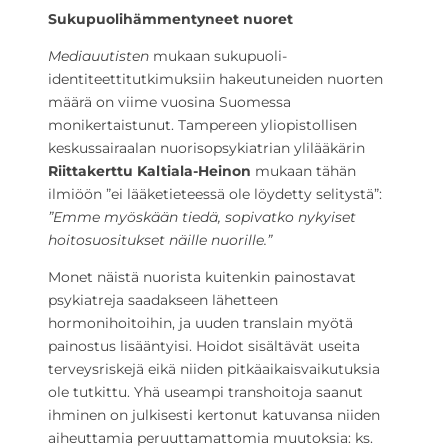
Sukupuolihämmentyneet nuoret
Mediauutisten
mukaan sukupuoli-
identiteettitutkimuksiin hakeutuneiden nuorten
määrä on viime vuosina Suomessa
monikertaistunut. Tampereen yliopistollisen
keskussairaalan nuorisopsykiatrian ylilääkärin
Riittakerttu Kaltiala-Heinon
mukaan tähän
ilmiöön ”ei lääketieteessä ole löydetty selitystä”:
”Emme myöskään tiedä, sopivatko nykyiset
hoitosuositukset näille nuorille.”
Monet näistä nuorista kuitenkin painostavat
psykiatreja saadakseen lähetteen
hormonihoitoihin, ja uuden translain myötä
painostus lisääntyisi. Hoidot sisältävät useita
terveysriskejä eikä niiden pitkäaikaisvaikutuksia
ole tutkittu. Yhä useampi transhoitoja saanut
ihminen on julkisesti kertonut katuvansa niiden
aiheuttamia peruuttamattomia muutoksia: ks.