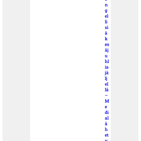
n
g
el
li
si
ä
k
es
äj
u
hl
ia
jä
lj
el
lä
–
M
e
di
al
ä
h
et
y