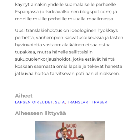
käynyt ainakin yhdelle suomalaiselle perheelle
Espanjassa (orkideavalkoinen.blogspot.com) ja
monille muille perheille muualla maailmassa.
Uusi translakiehdotus on ideologinen hyökkäys
perhettä, vanhempien kasvatusoikeuksia ja lasten
hyvinvointia vastaan: alaikäinen ei saa ostaa
tupakkaa, mutta hänelle sallittaisiin
sukupuolenkorjaushoidot, jotka estävät häntä
koskaan saamasta omia lapsia ja tekevät hänestä
jatkuvaa hoitoa tarvitsevan potilaan eliniäkseen.
Aiheet
LAPSEN OIKEUDET
, 
SETA
, 
TRANSLAKI
, 
TRASEK
Aiheeseen liittyvää