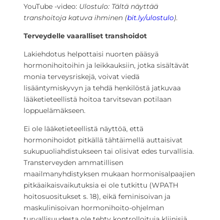
YouTube -video:
Ulostulo: Tältä näyttää
transhoitoja katuva ihminen
(
bit.ly/ulostulo
).
Terveydelle vaaralliset transhoidot
Lakiehdotus helpottaisi nuorten pääsyä
hormonihoitoihin ja leikkauksiin, jotka sisältävät
monia terveysriskejä, voivat viedä
lisääntymiskyvyn ja tehdä henkilöstä jatkuvaa
lääketieteellistä hoitoa tarvitsevan potilaan
loppuelämäkseen.
Ei ole lääketieteellistä näyttöä, että
hormonihoidot pitkällä tähtäimellä auttaisivat
sukupuoliahdistukseen tai olisivat edes turvallisia.
Transterveyden ammatillisen
maailmanyhdistyksen mukaan hormonisalpaajien
pitkäaikaisvaikutuksia ei ole tutkittu (WPATH
hoitosuositukset s. 18), eikä feminisoivan ja
maskulinisoivan hormonihoito-ohjelman
turvallisuudesta ole tehty kontrolloituja kliinisiä