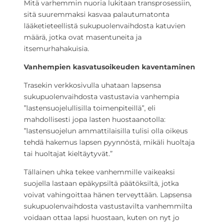
Mitä varhemmin nuoria lukitaan transprosessiin,
sitä suuremmaksi kasvaa palautumatonta
lääketieteellistä sukupuolenvaihdosta katuvien
määrä, jotka ovat masentuneita ja
itsemurhahakuisia.
Vanhempien kasvatusoikeuden kaventaminen
Trasekin verkkosivulla uhataan lapsensa
sukupuolenvaihdosta vastustavia vanhempia
”lastensuojelullisilla toimenpiteillä”, eli
mahdollisesti jopa lasten huostaanotolla:
”lastensuojelun ammattilaisilla tulisi olla oikeus
tehdä hakemus lapsen pyynnöstä, mikäli huoltaja
tai huoltajat kieltäytyvät.”
Tällainen uhka tekee vanhemmille vaikeaksi
suojella lastaan epäkypsiltä päätöksiltä, jotka
voivat vahingoittaa hänen terveyttään. Lapsensa
sukupuolenvaihdosta vastustavilta vanhemmilta
voidaan ottaa lapsi huostaan, kuten on nyt jo