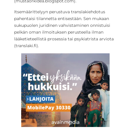
(mustaorkidea.blogspot.com).
Itsemäärittelyyn perustuva translakiehdotus
pahentaisi tilannetta entisestään. Sen mukaan
sukupuolen juridinen vahvistaminen onnistuisi
pelkän oman ilmoituksen perusteella ilman
lääketieteellistä prosessia tai psykiatrista arviota
(translaki.fi).