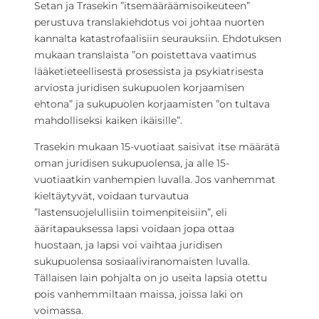
Setan ja Trasekin ”itsemääräämisoikeuteen”
perustuva translakiehdotus voi johtaa nuorten
kannalta katastrofaalisiin seurauksiin. Ehdotuksen
mukaan translaista ”on poistettava vaatimus
lääketieteellisestä prosessista ja psykiatrisesta
arviosta juridisen sukupuolen korjaamisen
ehtona” ja sukupuolen korjaamisten ”on tultava
mahdolliseksi kaiken ikäisille”.
Trasekin mukaan 15-vuotiaat saisivat itse määrätä
oman juridisen sukupuolensa, ja alle 15-
vuotiaatkin vanhempien luvalla. Jos vanhemmat
kieltäytyvät, voidaan turvautua
”lastensuojelullisiin toimenpiteisiin”, eli
ääritapauksessa lapsi voidaan jopa ottaa
huostaan, ja lapsi voi vaihtaa juridisen
sukupuolensa sosiaaliviranomaisten luvalla.
Tällaisen lain pohjalta on jo useita lapsia otettu
pois vanhemmiltaan maissa, joissa laki on
voimassa.