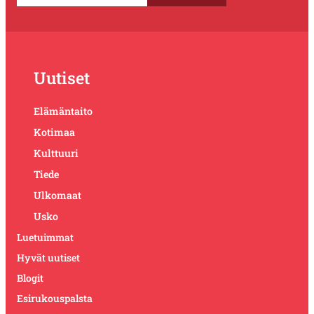
Uutiset
Elämäntaito
Kotimaa
Kulttuuri
Tiede
Ulkomaat
Usko
Luetuimmat
Hyvät uutiset
Blogit
Esirukouspalsta