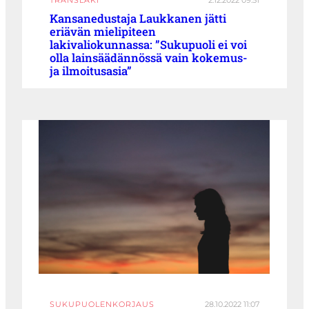
TRANSLAKI
2.12.2022 09:51
Kansanedustaja Laukkanen jätti
eriävän mielipiteen
lakivaliokunnassa: ”Sukupuoli ei voi
olla lainsäädännössä vain kokemus-
ja ilmoitusasia”
SUKUPUOLENKORJAUS
28.10.2022 11:07