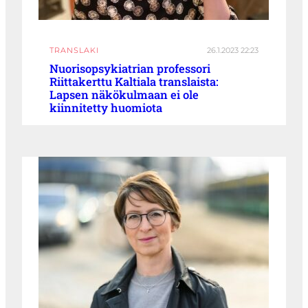
TRANSLAKI
26.1.2023 22:23
Nuorisopsykiatrian professori
Riittakerttu Kaltiala translaista:
Lapsen näkökulmaan ei ole
kiinnitetty huomiota