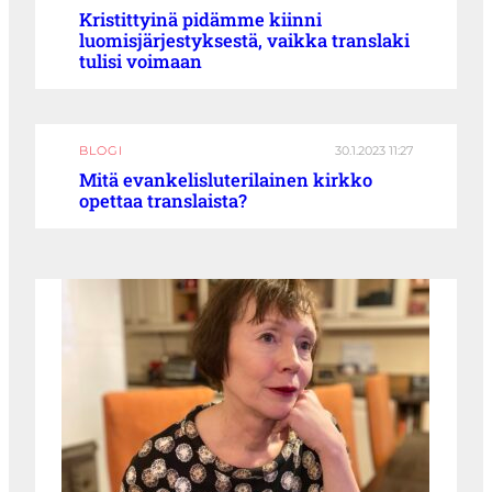
Kristittyinä pidämme kiinni
luomisjärjestyksestä, vaikka translaki
tulisi voimaan
BLOGI
30.1.2023 11:27
Mitä evankelisluterilainen kirkko
opettaa translaista?