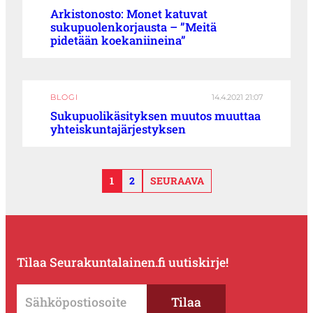
Arkistonosto: Monet katuvat
sukupuolenkorjausta – ”Meitä
pidetään koekaniineina”
BLOGI
14.4.2021 21:07
Sukupuolikäsityksen muutos muuttaa
yhteiskuntajärjestyksen
1
2
SEURAAVA
Tilaa Seurakuntalainen.fi uutiskirje!