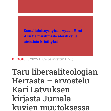
Somalialaissyntyisen Ayaan Hirsi
Alin tie muslimista ateistiksi ja
ateistista kristityksi
BLOGI
8.10.2025 11:09
(päivitetty: 11:25)
Taru liberaaliteologian
Herrasta – arvostelu
Kari Latvuksen
kirjasta Jumala
kuvien muutoksessa