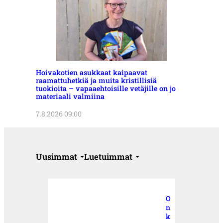
Hoivakotien asukkaat kaipaavat
raamattuhetkiä ja muita kristillisiä
tuokioita – vapaaehtoisille vetäjille on jo
materiaali valmiina
7.8.2026 09:00
Uusimmat
Luetuimmat
O
n
k