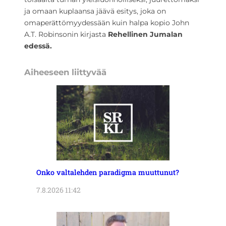
ja omaan kuplaansa jäävä esitys, joka on
omaperättömyydessään kuin halpa kopio John
A.T. Robinsonin kirjasta
Rehellinen Jumalan
edessä.
Aiheeseen liittyvää
Onko valtalehden paradigma muuttunut?
7.8.2026 11:42