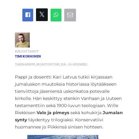
KIRJOITTANUT
TIMI KORHONEN
TARINAPAPPI, IKONITOHTORI, ISÄ- JA AVIOMIES.
Pappi ja dosentti Kari Latvus tutkii kirjassaan
jumaluskon muutoksia historiassa löytääkseen
tienviittoja jäseniensä uskonkatoa potevalle
kirkolle. Hän keskittyy etenkin Vanhaan ja Uuteen
testamenttiin sekä 1900-luvun teologiaan. Wille
Riekkisen
Valo ja pimeys
sekä kohukirja
Jumalan
synty
täydentyy trilogiaksi. Konservatiivi
huomannee jo Piikkinsä sinisen hohteen.