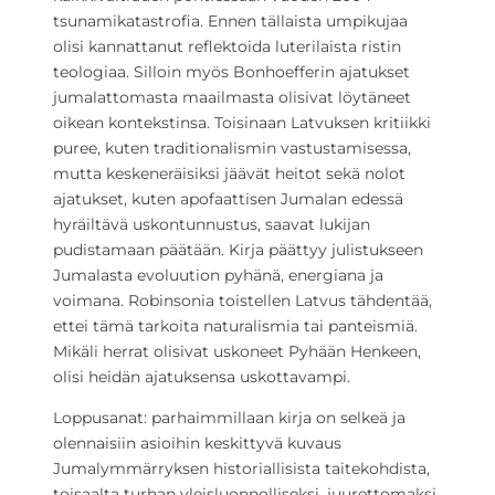
tsunamikatastrofia. Ennen tällaista umpikujaa
olisi kannattanut reflektoida luterilaista ristin
teologiaa. Silloin myös Bonhoefferin ajatukset
jumalattomasta maailmasta olisivat löytäneet
oikean kontekstinsa. Toisinaan Latvuksen kritiikki
puree, kuten traditionalismin vastustamisessa,
mutta keskeneräisiksi jäävät heitot sekä nolot
ajatukset, kuten apofaattisen Jumalan edessä
hyräiltävä uskontunnustus, saavat lukijan
pudistamaan päätään. Kirja päättyy julistukseen
Jumalasta evoluution pyhänä, energiana ja
voimana. Robinsonia toistellen Latvus tähdentää,
ettei tämä tarkoita naturalismia tai panteismiä.
Mikäli herrat olisivat uskoneet Pyhään Henkeen,
olisi heidän ajatuksensa uskottavampi.
Loppusanat: parhaimmillaan kirja on selkeä ja
olennaisiin asioihin keskittyvä kuvaus
Jumalymmärryksen historiallisista taitekohdista,
toisaalta turhan yleisluonnolliseksi, juurettomaksi