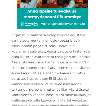
Kirjan minimalistista eksegetiikkaa edustava
vanhatestamentallinen osio toteaa Israelin
esiuskonnon polyteistiseksi. Jahvella oli
kuulemma salarakas, Asera. Latvus ei kuitenkaan
osaa liikuttaa avataraansa teologian pelikentällä.
Aserauskovaisuus ei häntä innosta, ei liioin VT:n
ehdoton monoteismi. Latvuksen mukaan Jumala
ei ole kaikkivaltias. Hänen mukaansa nimitys
perustuu heprealaisen El Shaddain
käännösvirheeseen. Väite iskee kuin airoon
tarttunut mureena, mutta jää liian yksittäiseksi
kaataakseen veneen. Israelin esiuskon kuvaus jää
vaillinaiseksi, sillä Latvus ei jäljitä Jahve-uskon
alkuperää. Dosentin valtakriittinen eksegetiikka