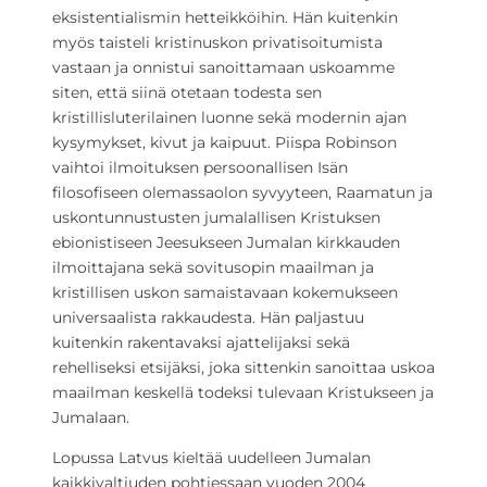
eksistentialismin hetteikköihin. Hän kuitenkin
myös taisteli kristinuskon privatisoitumista
vastaan ja onnistui sanoittamaan uskoamme
siten, että siinä otetaan todesta sen
kristillisluterilainen luonne sekä modernin ajan
kysymykset, kivut ja kaipuut. Piispa Robinson
vaihtoi ilmoituksen persoonallisen Isän
filosofiseen olemassaolon syvyyteen, Raamatun ja
uskontunnustusten jumalallisen Kristuksen
ebionistiseen Jeesukseen Jumalan kirkkauden
ilmoittajana sekä sovitusopin maailman ja
kristillisen uskon samaistavaan kokemukseen
universaalista rakkaudesta. Hän paljastuu
kuitenkin rakentavaksi ajattelijaksi sekä
rehelliseksi etsijäksi, joka sittenkin sanoittaa uskoa
maailman keskellä todeksi tulevaan Kristukseen ja
Jumalaan.
Lopussa Latvus kieltää uudelleen Jumalan
kaikkivaltiuden pohtiessaan vuoden 2004