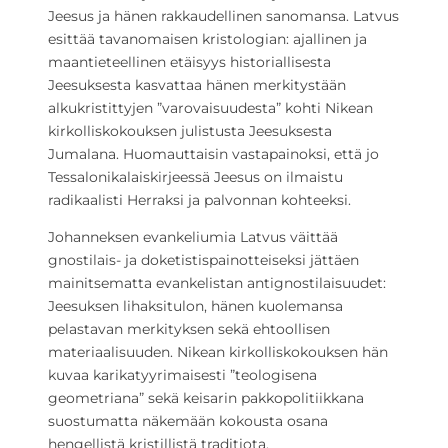
Jeesus ja hänen rakkaudellinen sanomansa. Latvus
esittää tavanomaisen kristologian: ajallinen ja
maantieteellinen etäisyys historiallisesta
Jeesuksesta kasvattaa hänen merkitystään
alkukristittyjen ”varovaisuudesta” kohti Nikean
kirkolliskokouksen julistusta Jeesuksesta
Jumalana. Huomauttaisin vastapainoksi, että jo
Tessalonikalaiskirjeessä Jeesus on ilmaistu
radikaalisti Herraksi ja palvonnan kohteeksi.
Johanneksen evankeliumia Latvus väittää
gnostilais- ja doketistispainotteiseksi jättäen
mainitsematta evankelistan antignostilaisuudet:
Jeesuksen lihaksitulon, hänen kuolemansa
pelastavan merkityksen sekä ehtoollisen
materiaalisuuden. Nikean kirkolliskokouksen hän
kuvaa karikatyyrimaisesti ”teologisena
geometriana” sekä keisarin pakkopolitiikkana
suostumatta näkemään kokousta osana
hengellistä kristillistä traditiota.