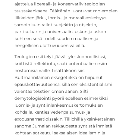
ajattelua liberaali- ja konservatiiviteologian
taustakankaana. Täältähän juontuvat molempien
liikkeiden järki-, ihmis-, ja moraalikeskeisyys
samoin kuin railot subjektin ja objektin,
partikulaarin ja universaalin, uskon ja uskon
kohteen sekä todellisuuden maallisen ja
hengellisen ulottuvuuden väleillä.
Teologien esittelyt jäävät yleisluonnollisiksi,
kriittistä reflektiota, saati potentiaalien esiin
nostamisia vaille. Lisättäköön siis:
Bultmannilainen eksegetiikka on hiipunut
epäuskottavuuteensa, sillä sen eksistentialismi
vaientaa tekstien oman äänen. Silti
demytologisointi pyörii edelleen esimerkiksi
luomis- ja syntiinlankeemuskertomuksien
kohdalla, kenties vedenpaisumus- ja
exodusnarraatioissakin. Tillichillä yksinkertainen
sanoma Jumalan rakkaudesta syntistä ihmistä
kohtaan sotkeutui saksalaisen idealismin ja