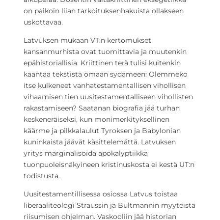
on paikoin liian tarkoituksenhakuista ollakseen
uskottavaa.
Latvuksen mukaan VT:n kertomukset
kansanmurhista ovat tuomittavia ja muutenkin
epähistoriallisia. Kriittinen terä tulisi kuitenkin
kääntää tekstistä omaan sydämeen: Olemmeko
itse kulkeneet vanhatestamentallisen vihollisen
vihaamisen tien uusitestamentalliseen vihollisten
rakastamiseen? Saatanan biografia jää turhan
keskeneräiseksi, kun monimerkityksellinen
käärme ja pilkkalaulut Tyroksen ja Babylonian
kuninkaista jäävät käsittelemättä. Latvuksen
yritys marginalisoida apokalyptiikka
tuonpuoleisnäkyineen kristinuskosta ei kestä UT:n
todistusta.
Uusitestamentillisessa osiossa Latvus toistaa
liberaaliteologi Straussin ja Bultmannin myyteistä
riisumisen ohjelman. Vaskooliin jää historian