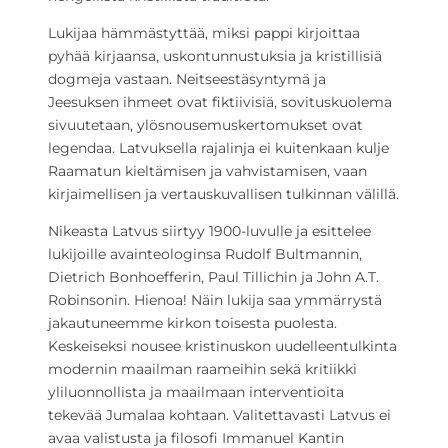
Lukijaa hämmästyttää, miksi pappi kirjoittaa
pyhää kirjaansa, uskontunnustuksia ja kristillisiä
dogmeja vastaan. Neitseestäsyntymä ja
Jeesuksen ihmeet ovat fiktiivisiä, sovituskuolema
sivuutetaan, ylösnousemuskertomukset ovat
legendaa. Latvuksella rajalinja ei kuitenkaan kulje
Raamatun kieltämisen ja vahvistamisen, vaan
kirjaimellisen ja vertauskuvallisen tulkinnan välillä.
Nikeasta Latvus siirtyy 1900-luvulle ja esittelee
lukijoille avainteologinsa Rudolf Bultmannin,
Dietrich Bonhoefferin, Paul Tillichin ja John A.T.
Robinsonin. Hienoa! Näin lukija saa ymmärrystä
jakautuneemme kirkon toisesta puolesta.
Keskeiseksi nousee kristinuskon uudelleentulkinta
modernin maailman raameihin sekä kritiikki
yliluonnollista ja maailmaan interventioita
tekevää Jumalaa kohtaan. Valitettavasti Latvus ei
avaa valistusta ja filosofi Immanuel Kantin