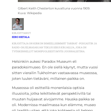
Gilbert Keith Chesterton kuvattuna vuonna 1909.
Kuva: Wikipedia
KIRJOITTANUT
EERO HIETALA
KIRJOITTAJA ON KIRKON IHMEELLISIMMÄT TARINAT -PODCASTIN JA
RADIO-OHJELMASARJAN TEKIJÄ SEKÄ KIRJAILIJA, JOKA ON
TYÖSKENNELLYT MONIPUOLISESTI MYÖS JOURNALISTINA.
Helsinkiin aukesi Paradox Museum eli
paradoksimuseo. En ole siellä käynyt, mutta vuosi
sitten vierailin Tukholman vastaavassa museossa,
joten luulen tietäväni, millainen paikka on.
Museossa oli esitteillä monenlaisia optisia
illuusioita, jotka leikittelevät perspektiivillä tai
muuten huijaavat aivojamme. Hauska paikka se
oli. Modernissa maailmassa kun elämme, museo
oli laadittu siten, että joka kohteesta oli helppo