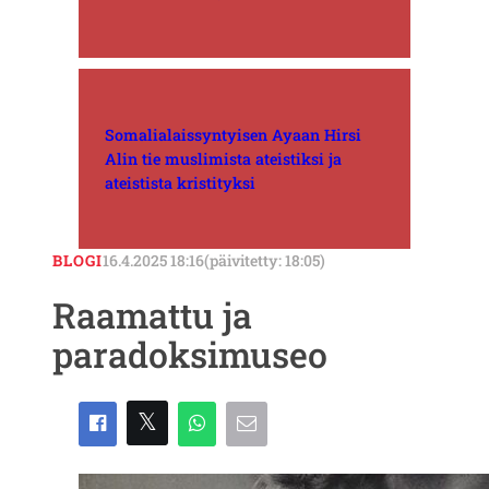
Somalialaissyntyisen Ayaan Hirsi
Alin tie muslimista ateistiksi ja
ateistista kristityksi
BLOGI
16.4.2025 18:16
(päivitetty: 18:05)
Raamattu ja
paradoksimuseo