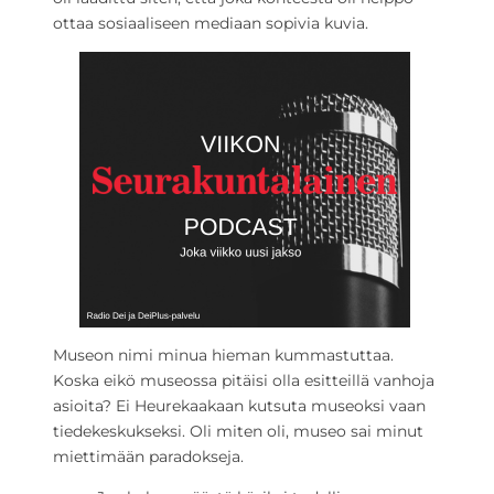
ottaa sosiaaliseen mediaan sopivia kuvia.
Museon nimi minua hieman kummastuttaa.
Koska eikö museossa pitäisi olla esitteillä vanhoja
asioita? Ei Heurekaakaan kutsuta museoksi vaan
tiedekeskukseksi. Oli miten oli, museo sai minut
miettimään paradokseja.