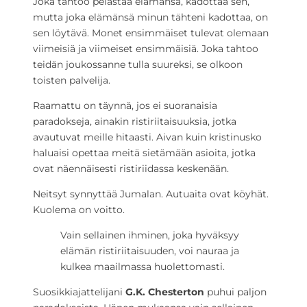
Joka tahtoo pelastaa elämänsä, kadottaa sen,
mutta joka elämänsä minun tähteni kadottaa, on
sen löytävä. Monet ensimmäiset tulevat olemaan
viimeisiä ja viimeiset ensimmäisiä. Joka tahtoo
teidän joukossanne tulla suureksi, se olkoon
toisten palvelija.
Raamattu on täynnä, jos ei suoranaisia
paradokseja, ainakin ristiriitaisuuksia, jotka
avautuvat meille hitaasti. Aivan kuin kristinusko
haluaisi opettaa meitä sietämään asioita, jotka
ovat näennäisesti ristiriidassa keskenään.
Neitsyt synnyttää Jumalan. Autuaita ovat köyhät.
Kuolema on voitto.
Vain sellainen ihminen, joka hyväksyy
elämän ristiriitaisuuden, voi nauraa ja
kulkea maailmassa huolettomasti.
Suosikkiajattelijani
G.K. Chesterton
puhui paljon