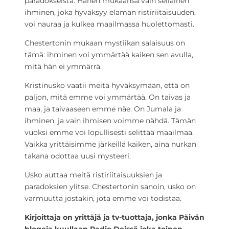
paradokseista. Hänen mukaansa vain sellainen
ihminen, joka hyväksyy elämän ristiriitaisuuden,
voi nauraa ja kulkea maailmassa huolettomasti.
Chestertonin mukaan mystiikan salaisuus on
tämä: ihminen voi ymmärtää kaiken sen avulla,
mitä hän ei ymmärrä.
Kristinusko vaatii meitä hyväksymään, että on
paljon, mitä emme voi ymmärtää. On taivas ja
maa, ja taivaaseen emme näe. On Jumala ja
ihminen, ja vain ihmisen voimme nähdä. Tämän
vuoksi emme voi lopullisesti selittää maailmaa.
Vaikka yrittäisimme järkeillä kaiken, aina nurkan
takana odottaa uusi mysteeri.
Usko auttaa meitä ristiriitaisuuksien ja
paradoksien ylitse. Chestertonin sanoin, usko on
varmuutta jostakin, jota emme voi todistaa.
Kirjoittaja on yrittäjä ja tv-tuottaja, jonka Päivän