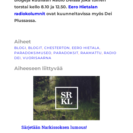
blogeja kuullaan Radio Deissä joka toinen
torstai kello 8.10 ja 12.50.
Eero Hietalan
radiokolumnit
ovat kuunneltavissa myös Dei
Plussassa.
Aiheet
BLOGI
, 
BLOGIT
, 
CHESTERTON
, 
EERO HIETALA
, 
PARADOKSIMUSEO
, 
PARADOKSIT
, 
RAAMATTU
, 
RADIO
DEI
, 
VUORISAARNA
Aiheeseen liittyvää
Särjetään Narkissoksen lumous!