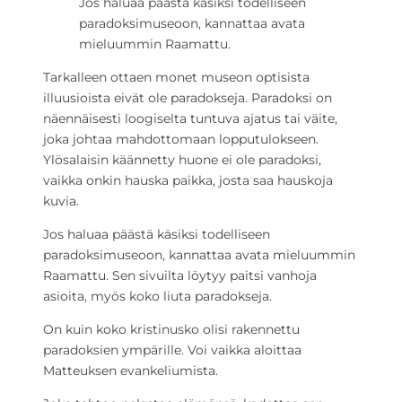
Jos haluaa päästä käsiksi todelliseen
paradoksimuseoon, kannattaa avata
mieluummin Raamattu.
Tarkalleen ottaen monet museon optisista
illuusioista eivät ole paradokseja. Paradoksi on
näennäisesti loogiselta tuntuva ajatus tai väite,
joka johtaa mahdottomaan lopputulokseen.
Ylösalaisin käännetty huone ei ole paradoksi,
vaikka onkin hauska paikka, josta saa hauskoja
kuvia.
Jos haluaa päästä käsiksi todelliseen
paradoksimuseoon, kannattaa avata mieluummin
Raamattu. Sen sivuilta löytyy paitsi vanhoja
asioita, myös koko liuta paradokseja.
On kuin koko kristinusko olisi rakennettu
paradoksien ympärille. Voi vaikka aloittaa
Matteuksen evankeliumista.