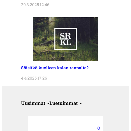
20.3.2025 12:46
Söisitkö kuolleen kalan rannalta?
4.4.2025 17:26
Uusimmat
Luetuimmat
O