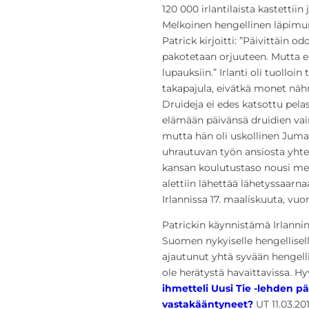
120 000 irlantilaista kastettiin
Melkoinen hengellinen läpimu
Patrick kirjoitti: ”Päivittäin 
pakotetaan orjuuteen. Mutta en
lupauksiin.” Irlanti oli tuoll
takapajula, eivätkä monet näh
Druideja ei edes katsottu pelas
elämään päivänsä druidien vai
mutta hän oli uskollinen Juma
uhrautuvan työn ansiosta yhtei
kansan koulutustaso nousi merk
alettiin lähettää lähetyssaarna
Irlannissa 17. maaliskuuta, vuo
Patrickin käynnistämä Irlanni
Suomen nykyiselle hengellisell
ajautunut yhtä syvään hengell
ole herätystä havaittavissa. H
ihmetteli Uusi Tie -lehden pä
vastakääntyneet?
UT 11.03.2