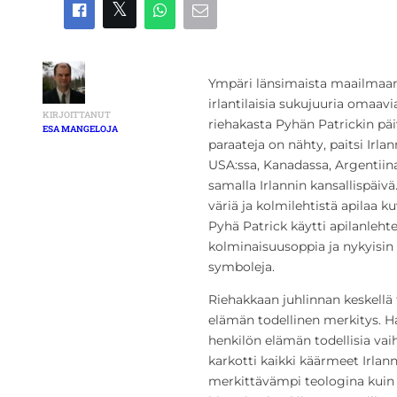
Ympäri länsimaista maailmaamm
irlantilaisia sukujuuria omaavia
KIRJOITTANUT
riehakasta Pyhän Patrickin päivä
ESA MANGELOJA
paraateja on nähty, paitsi Irla
USA:ssa, Kanadassa, Argentiina
samalla Irlannin kansallispäivä
väriä ja kolmilehtistä apilaa 
Pyhä Patrick käytti apilanleht
kolminaisuusoppia ja nykyisin a
symboleja.
Riehakkaan juhlinnan keskellä
elämän todellinen merkitys. H
henkilön elämän todellisia va
karkotti kaikki käärmeet Irlann
merkittävämpi teologina kuin 