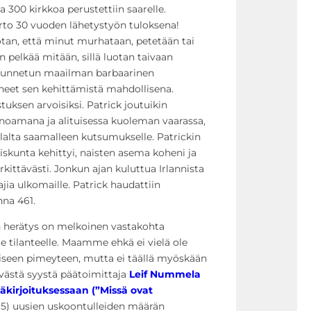
 ja 300 kirkkoa perustettiin saarelle.
rto 30 vuoden lähetystyön tuloksena!
odotan, että minut murhataan, petetään tai
 pelkää mitään, sillä luotan taivaan
oin tunnetun maailman barbaarinen
neet sen kehittämistä mahdollisena.
tuksen arvoisiksi. Patrick joutuikin
noamana ja alituisessa kuoleman vaarassa,
lalta saamalleen kutsumukselle. Patrickin
skunta kehittyi, naisten asema koheni ja
ittävästi. Jonkun ajan kuluttua Irlannista
ajia ulkomaille. Patrick haudattiin
nna 461.
n herätys on melkoinen vastakohta
e tilanteelle. Maamme ehkä ei vielä ole
iseen pimeyteen, mutta ei täällä myöskään
yvästä syystä päätoimittaja
Leif Nummela
äkirjoituksessaan (”Missä ovat
015) uusien uskoontulleiden määrän