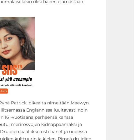
suomalaisillakin olisi hänen elämästään
Pyhä Patrick, oikealta nimeltään Maewyn
llitsemassa Englannissa luultavasti noin
an 16 -vuotiaana perheensä kanssa
joutui merirosvojen kidnappaamaksi ja
. Druidien päällikkö osti hänet ja uudessa
idien kulttuurin ja kielen. Pimeä druidien