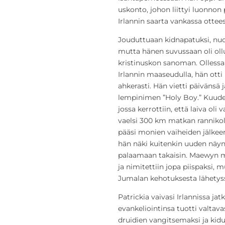
uskonto, johon liittyi luonnon 
Irlannin saarta vankassa ottee
Jouduttuaan kidnapatuksi, nuori
mutta hänen suvussaan oli ollut
kristinuskon sanoman. Olless
Irlannin maaseudulla, hän otti
ahkerasti. Hän vietti päivänsä 
lempinimen ”Holy Boy.” Kuude
jossa kerrottiin, että laiva ol
vaelsi 300 km matkan rannikol
pääsi monien vaiheiden jälkee
hän näki kuitenkin uuden näyn,
palaamaan takaisin. Maewyn mu
ja nimitettiin jopa piispaksi, 
Jumalan kehotuksesta lähetyss
Patrickia vaivasi Irlannissa ja
evankeliointinsa tuotti valtav
druidien vangitsemaksi ja kid