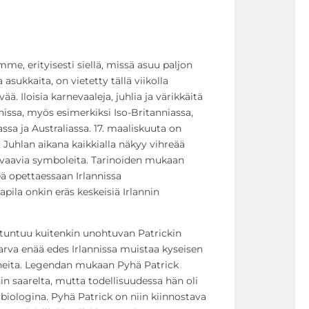
e, erityisesti siellä, missä asuu paljon
 asukkaita, on vietetty tällä viikolla
ä. Iloisia karnevaaleja, juhlia ja värikkäitä
nnissa, myös esimerkiksi Iso-Britanniassa,
ssa ja Australiassa. 17. maaliskuuta on
. Juhlan aikana kaikkialla näkyy vihreää
kuvaavia symboleita. Tarinoiden mukaan
eä opettaessaan Irlannissa
pila onkin eräs keskeisiä Irlannin
 tuntuu kuitenkin unohtuvan Patrickin
arva enää edes Irlannissa muistaa kyseisen
iheita. Legendan mukaan Pyhä Patrick
in saarelta, mutta todellisuudessa hän oli
biologina. Pyhä Patrick on niin kiinnostava