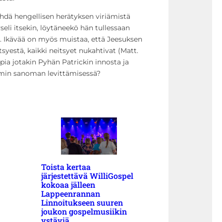
hdä hengellisen herätyksen viriämistä
eli itsekin, löytäneekö hän tullessaan
). Ikävää on myös muistaa, että Jeesuksen
yestä, kaikki neitsyet nukahtivat (Matt.
ia jotakin Pyhän Patrickin innosta ja
min sanoman levittämisessä?
Toista kertaa
järjestettävä WilliGospel
kokoaa jälleen
Lappeenrannan
Linnoitukseen suuren
joukon gospelmusiikin
ystäviä