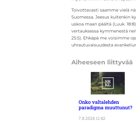
Toivottavasti saamme vielä nä
Suomessa. Jeesus kuitenkin kys
uskoa maan päältä (Luuk. 18:8
vertauksessa kymmenestä neits
25:5). Ehkäpä me voisimme opp
uhrautuvaisuudesta evankeliu
Aiheeseen liittyvää
Onko valtalehden
paradigma muuttunut?
7.8.2026 11:42