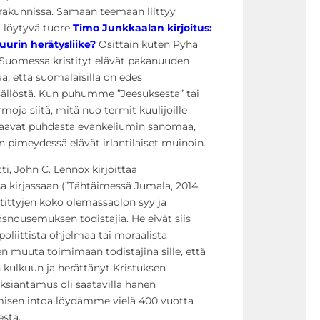
akunnissa. Samaan teemaan liittyy
a löytyvä tuore
Timo Junkkaalan kirjoitus:
uurin herätysliike?
Osittain kuten Pyhä
 Suomessa kristityt elävät pakanuuden
a, että suomalaisilla on edes
ällöstä. Kun puhumme ”Jeesuksesta” tai
moja siitä, mitä nuo termit kuulijoille
paavat puhdasta evankeliumin sanomaa,
 pimeydessä elävät irlantilaiset muinoin.
ti, John C. Lennox kirjoittaa
sa kirjassaan (”Tähtäimessä Jumala, 2014,
istittyjen koko olemassaolon syy ja
lösnousemuksen todistajia. He eivät siis
poliittista ohjelmaa tai moraalista
 muuta toimimaan todistajina sille, että
 kulkuun ja herättänyt Kristuksen
eksiantamus oli saatavilla hänen
isen intoa löydämme vielä 400 vuotta
stä.