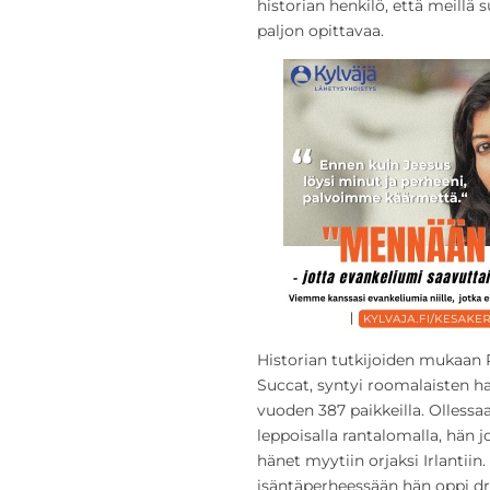
historian henkilö, että meillä 
paljon opittavaa.
Historian tutkijoiden mukaan 
Succat, syntyi roomalaisten ha
vuoden 387 paikkeilla. Ollessa
leppoisalla rantalomalla, hän 
hänet myytiin orjaksi Irlantiin
isäntäperheessään hän oppi dru