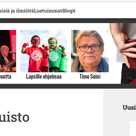
isiä ja ilmiöitä
Luetuimmat
Blogit
Uus
uisto