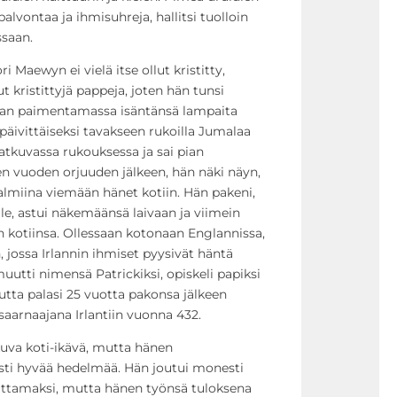
palvontaa ja ihmisuhreja, hallitsi tuolloin
ssaan.
 Maewyn ei vielä itse ollut kristitty,
 kristittyjä pappeja, joten hän tunsi
aan paimentamassa isäntänsä lampaita
 päivittäiseksi tavakseen rukoilla Jumalaa
jatkuvassa rukouksessa ja sai pian
n vuoden orjuuden jälkeen, hän näki näyn,
i valmiina viemään hänet kotiin. Hän pakeni,
le, astui näkemäänsä laivaan ja viimein
n kotiinsa. Ollessaan kotonaan Englannissa,
 jossa Irlannin ihmiset pyysivät häntä
utti nimensä Patrickiksi, opiskeli papiksi
mutta palasi 25 vuotta pakonsa jälkeen
aarnaajana Irlantiin vuonna 432.
tkuva koti-ikävä, mutta hänen
asti hyvää hedelmää. Hän joutui monesti
uttamaksi, mutta hänen työnsä tuloksena